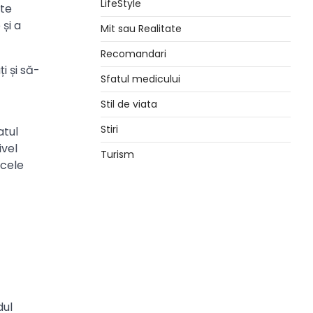
LifeStyle
ste
și a
Mit sau Realitate
Recomandari
i și să-
Sfatul medicului
Stil de viata
Stiri
atul
ivel
Turism
 cele
dul