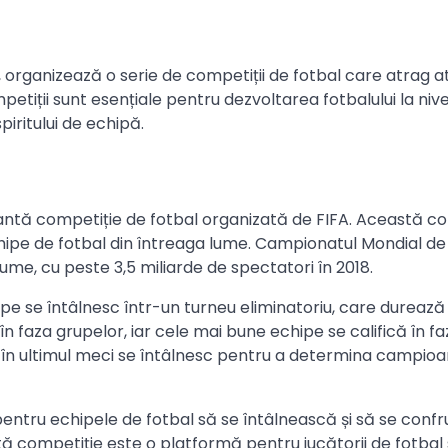
 organizează o serie de competiții de fotbal care atrag a
tiții sunt esențiale pentru dezvoltarea fotbalului la nive
piritului de echipă.
ntă competiție de fotbal organizată de FIFA. Această co
chipe de fotbal din întreaga lume. Campionatul Mondial de
me, cu peste 3,5 miliarde de spectatori în 2018.
pe se întâlnesc într-un turneu eliminatoriu, care durează
în faza grupelor, iar cele mai bune echipe se califică în fa
ns în ultimul meci se întâlnesc pentru a determina campio
ntru echipele de fotbal să se întâlnească și să se confr
 competiție este o platformă pentru jucătorii de fotbal 