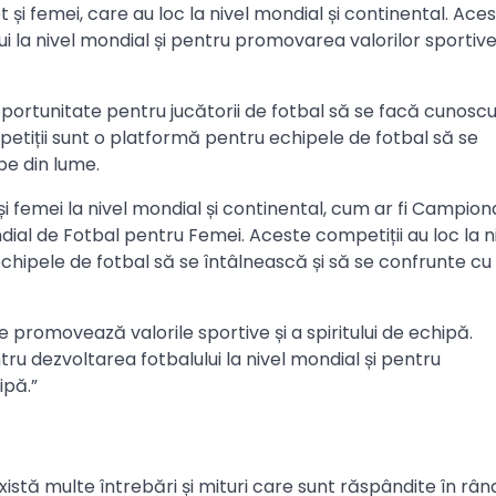
 și femei, care au loc la nivel mondial și continental. Ace
i la nivel mondial și pentru promovarea valorilor sportive 
oportunitate pentru jucătorii de fotbal să se facă cunoscuț
etiții sunt o platformă pentru echipele de fotbal să se
pe din lume.
i femei la nivel mondial și continental, cum ar fi Campion
ial de Fotbal pentru Femei. Aceste competiții au loc la n
echipele de fotbal să se întâlnească și să se confrunte cu
 promovează valorile sportive și a spiritului de echipă.
ru dezvoltarea fotbalului la nivel mondial și pentru
ipă.”
xistă multe întrebări și mituri care sunt răspândite în rân