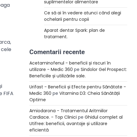
suplimentelor alimentare
reaga
Ce să ai în vedere atunci când alegi
ochelarii pentru copii
Aparat dentar Spark: plan de
tratament.
arca,
 cele
Comentarii recente
Acetaminofenul - beneficii și riscuri în
utilizare - Medic 360
pe
Sindolor Gel Prospect:
Beneficiile și utilizările sale.
i
Urifast - Beneficii și Efecte pentru Sănătate -
e FIFA
Medic 360
pe
Vitamina D3: Cheia Sănătății
Optime
Amiodarona - Tratamentul Aritmiilor
Cardiace. - Top Clinici
pe
Ghidul complet al
Utifree: beneficii, avantaje și utilizare
eficientă