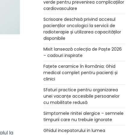
verde pentru prevenirea complicațiilor
cardiovasculare
Scrisoare deschisă privind accesul
pacienților oncologici la servicii de
radioterapie și utilizarea capacităților
disponibile
Mixit lansează colecția de Paște 2026
– cadouri inspirate
Fațete ceramice în România: Ghid
medical complet pentru pacienți și
clinici
Sfaturi practice pentru organizarea
unei vacanțe accesibile persoanelor
cu mobilitate redusă
Simptomele rinitei alergice – semnele
timpurii care nu trebuie ignorate
Ghidul incepatorului in lumea
lul la