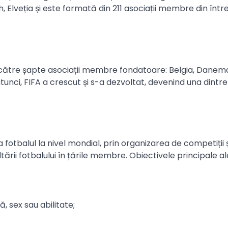
ch, Elveția și este formată din 211 asociații membre din înt
 de către șapte asociații membre fondatoare: Belgia, Danem
atunci, FIFA a crescut și s-a dezvoltat, devenind una dintre
 fotbalul la nivel mondial, prin organizarea de competiții ș
tării fotbalului în țările membre. Obiectivele principale al
, sex sau abilitate;