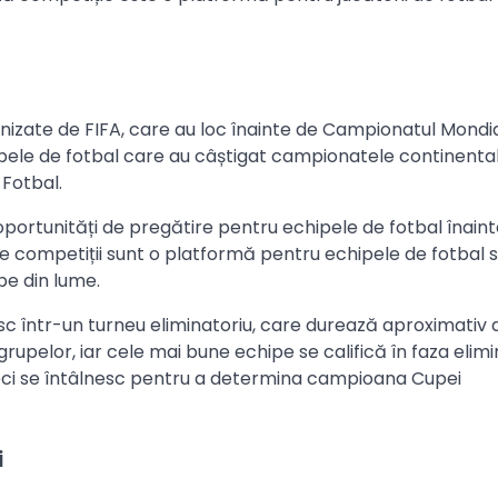
anizate de FIFA, care au loc înainte de Campionatul Mondi
pele de fotbal care au câștigat campionatele continental
Fotbal.
oportunități de pregătire pentru echipele de fotbal înain
competiții sunt o platformă pentru echipele de fotbal 
pe din lume.
esc într-un turneu eliminatoriu, care durează aproximativ
rupelor, iar cele mai bune echipe se califică în faza elimi
 meci se întâlnesc pentru a determina campioana Cupei
i