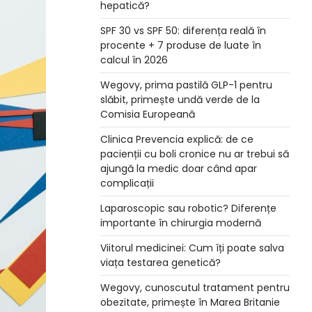
hepatică?
SPF 30 vs SPF 50: diferența reală în
procente + 7 produse de luate în
calcul în 2026
Wegovy, prima pastilă GLP-1 pentru
slăbit, primește undă verde de la
Comisia Europeană
Clinica Prevencia explică: de ce
pacienții cu boli cronice nu ar trebui să
ajungă la medic doar când apar
complicații
Laparoscopic sau robotic? Diferențe
importante în chirurgia modernă
Viitorul medicinei: Cum îți poate salva
viața testarea genetică?
Wegovy, cunoscutul tratament pentru
obezitate, primește în Marea Britanie