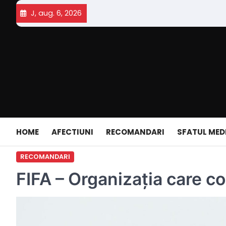
Skip
J, aug. 6, 2026
to
content
HOME
AFECTIUNI
RECOMANDARI
SFATUL MED
RECOMANDARI
FIFA – Organizația care c