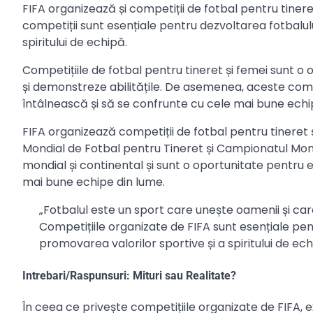
FIFA organizează și competiții de fotbal pentru tineret
competiții sunt esențiale pentru dezvoltarea fotbalulu
spiritului de echipă.
Competițiile de fotbal pentru tineret și femei sunt o 
și demonstreze abilitățile. De asemenea, aceste comp
întâlnească și să se confrunte cu cele mai bune echi
FIFA organizează competiții de fotbal pentru tineret ș
Mondial de Fotbal pentru Tineret și Campionatul Mond
mondial și continental și sunt o oportunitate pentru 
mai bune echipe din lume.
„Fotbalul este un sport care unește oamenii și care
Competițiile organizate de FIFA sunt esențiale pent
promovarea valorilor sportive și a spiritului de ech
Intrebari/Raspunsuri: Mituri sau Realitate?
În ceea ce privește competițiile organizate de FIFA, e