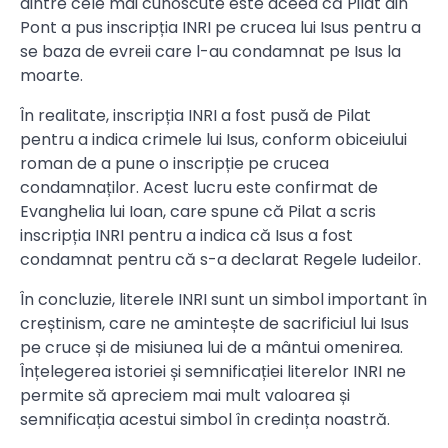
dintre cele mai cunoscute este aceea că Pilat din
Pont a pus inscripția INRI pe crucea lui Isus pentru a
se baza de evreii care l-au condamnat pe Isus la
moarte.
În realitate, inscripția INRI a fost pusă de Pilat
pentru a indica crimele lui Isus, conform obiceiului
roman de a pune o inscripție pe crucea
condamnaților. Acest lucru este confirmat de
Evanghelia lui Ioan, care spune că Pilat a scris
inscripția INRI pentru a indica că Isus a fost
condamnat pentru că s-a declarat Regele Iudeilor.
În concluzie, literele INRI sunt un simbol important în
creștinism, care ne amintește de sacrificiul lui Isus
pe cruce și de misiunea lui de a mântui omenirea.
Înțelegerea istoriei și semnificației literelor INRI ne
permite să apreciem mai mult valoarea și
semnificația acestui simbol în credința noastră.