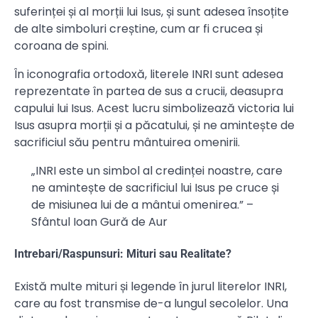
suferinței și al morții lui Isus, și sunt adesea însoțite
de alte simboluri creștine, cum ar fi crucea și
coroana de spini.
În iconografia ortodoxă, literele INRI sunt adesea
reprezentate în partea de sus a crucii, deasupra
capului lui Isus. Acest lucru simbolizează victoria lui
Isus asupra morții și a păcatului, și ne amintește de
sacrificiul său pentru mântuirea omenirii.
„INRI este un simbol al credinței noastre, care
ne amintește de sacrificiul lui Isus pe cruce și
de misiunea lui de a mântui omenirea.” –
Sfântul Ioan Gură de Aur
Intrebari/Raspunsuri: Mituri sau Realitate?
Există multe mituri și legende în jurul literelor INRI,
care au fost transmise de-a lungul secolelor. Una