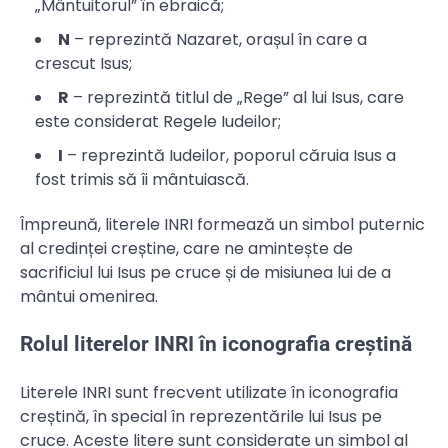
„Mântuitorul” în ebraică;
N
– reprezintă Nazaret, orașul în care a
crescut Isus;
R
– reprezintă titlul de „Rege” al lui Isus, care
este considerat Regele Iudeilor;
I
– reprezintă Iudeilor, poporul căruia Isus a
fost trimis să îi mântuiască.
Împreună, literele INRI formează un simbol puternic
al credinței creștine, care ne amintește de
sacrificiul lui Isus pe cruce și de misiunea lui de a
mântui omenirea.
Rolul literelor INRI în iconografia creștină
Literele INRI sunt frecvent utilizate în iconografia
creștină, în special în reprezentările lui Isus pe
cruce. Aceste litere sunt considerate un simbol al