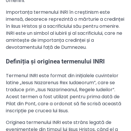
omenirii.
Importanța termenului INRI în creștinism este
imensă, deoarece reprezintă o mărturie a credinței
în Iisus Hristos și a sacrificiului său pentru omenire.
INRI este un simbol al iubirii și al sacrificiului, care ne
amintește de importanța credinței și a
devotamentului față de Dumnezeu.
Definiția și originea termenului INRI
Termenul INRI este format din inițialele cuvintelor
latine „Iesus Nazarenus Rex Iudaeorum”, care se
traduce prin „Isus Nazarineanul, Regele Iudeilor”.
Acest termen a fost utilizat pentru prima dată de
Pilat din Pont, care a ordonat să fie scrisă această
inscripție pe crucea lui Iisus.
Originea termenului INRI este strâns legată de
evenimentele din timpul lui Iisus Hristos, când el a