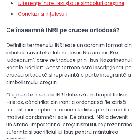
Diferențe între INRI și alte simboluri creștine
Concluzii și înțelesuri
Ce înseamnă INRI pe crucea ortodoxă?
Definiția termenului INRI este un acronim format din
inițialele cuvintelor latine „Iesus Nazarenus Rex
Iudaeorum”, care se traduce prin „Isus Nazarineanul,
Regele Iudeilor”. Acest termen este inscripționat pe
crucea ortodoxă și reprezintă o parte integrantă a
simbolismului creștin.
Originea termenului INRI datează din timpul lui Iisus
Hristos, când Pilat din Pont a ordonat să fie scrisă
această inscripție pe crucea lui Iisus, pentru a indica
motivul condamnării sale. De atunci, INRI a devenit
un simbol important al creștinismului, reprezentând
suferința și sacrificiul lui Iisus pentru mântuirea