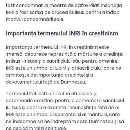
fost condamnat la moarte de către Pilat. Inscripția
INRI a fost scrisă pe crucea lui Iisus pentru a indica
motivul condamnării sale.
Importanța termenului INRI în creștinism
Importanța termenului INRI în creștinism este
imensă, deoarece reprezintă o mărturie a credinței
în Iisus Hristos și a sacrificiului său pentru omenire.
INRI este un simbol al iubirii și al sacrificiului, care ne
amintește de importanța credinței și a
devotamentului față de Dumnezeu.
Termenul INRI este utilizat în ritualurile și
ceremoniile creștine, pentru a comemora sacrificiul
lui Iisus și pentru a exprima recunoștința față de el.
INRI este un simbol al speranței și al mântuirii, care
ne îndeamnă să ne îndreptăm spre Dumnezeu și să
ne dedicăm vieții spirituale.