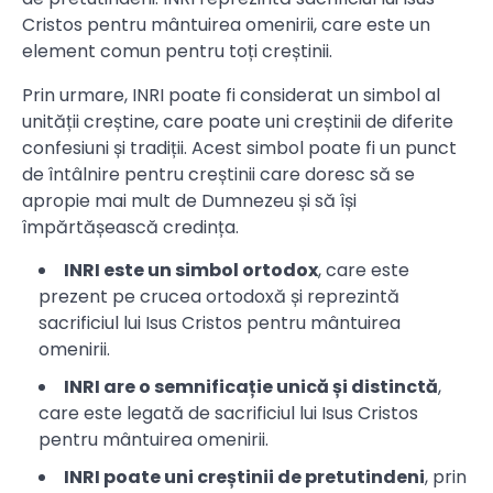
Cristos pentru mântuirea omenirii, care este un
element comun pentru toți creștinii.
Prin urmare, INRI poate fi considerat un simbol al
unității creștine, care poate uni creștinii de diferite
confesiuni și tradiții. Acest simbol poate fi un punct
de întâlnire pentru creștinii care doresc să se
apropie mai mult de Dumnezeu și să își
împărtășească credința.
INRI este un simbol ortodox
, care este
prezent pe crucea ortodoxă și reprezintă
sacrificiul lui Isus Cristos pentru mântuirea
omenirii.
INRI are o semnificație unică și distinctă
,
care este legată de sacrificiul lui Isus Cristos
pentru mântuirea omenirii.
INRI poate uni creștinii de pretutindeni
, prin