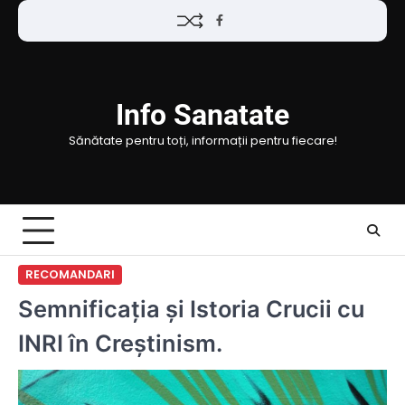
Skip
Facebook
to
content
Info Sanatate
Sănătate pentru toți, informații pentru fiecare!
RECOMANDARI
Semnificația și Istoria Crucii cu
INRI în Creștinism.