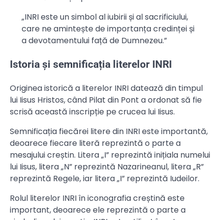
„INRI este un simbol al iubirii și al sacrificiului,
care ne amintește de importanța credinței și
a devotamentului față de Dumnezeu.”
Istoria și semnificația literelor INRI
Originea istorică a literelor INRI datează din timpul
lui Iisus Hristos, când Pilat din Pont a ordonat să fie
scrisă această inscripție pe crucea lui Iisus.
Semnificația fiecărei litere din INRI este importantă,
deoarece fiecare literă reprezintă o parte a
mesajului creștin. Litera „I” reprezintă inițiala numelui
lui Iisus, litera „N” reprezintă Nazarineanul, litera „R”
reprezintă Regele, iar litera „I” reprezintă Iudeilor.
Rolul literelor INRI în iconografia creștină este
important, deoarece ele reprezintă o parte a