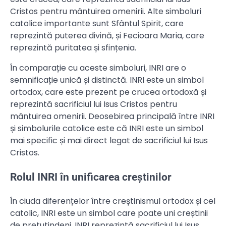
Cristos pentru mântuirea omenirii. Alte simboluri
catolice importante sunt Sfântul Spirit, care
reprezintă puterea divină, și Fecioara Maria, care
reprezintă puritatea și sfințenia.
În comparație cu aceste simboluri, INRI are o
semnificație unică și distinctă. INRI este un simbol
ortodox, care este prezent pe crucea ortodoxă și
reprezintă sacrificiul lui Isus Cristos pentru
mântuirea omenirii. Deosebirea principală între INRI
și simbolurile catolice este că INRI este un simbol
mai specific și mai direct legat de sacrificiul lui Isus
Cristos.
Rolul INRI în unificarea creștinilor
În ciuda diferențelor între creștinismul ortodox și cel
catolic, INRI este un simbol care poate uni creștinii
de pretutindeni. INRI reprezintă sacrificiul lui Isus