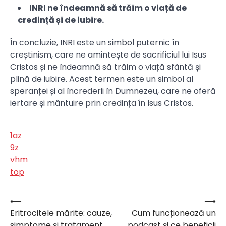
INRI ne îndeamnă să trăim o viață de
credință și de iubire.
În concluzie, INRI este un simbol puternic în
creștinism, care ne amintește de sacrificiul lui Isus
Cristos și ne îndeamnă să trăim o viață sfântă și
plină de iubire. Acest termen este un simbol al
speranței și al încrederii în Dumnezeu, care ne oferă
iertare și mântuire prin credința în Isus Cristos.
1az
9z
vhm
top
⟵
⟶
Navigare
Eritrocitele mărite: cauze,
Cum funcționează un
în
simptome și tratament.
podcast și ce beneficii