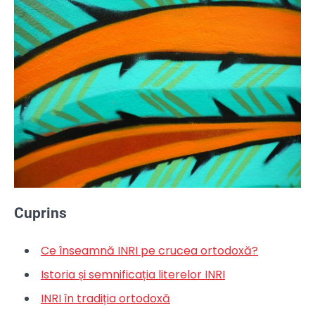
Cuprins
Ce înseamnă INRI pe crucea ortodoxă?
Istoria și semnificația literelor INRI
INRI în tradiția ortodoxă