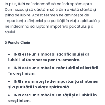
În plus, INRI ne îndeamnă să ne îndreptăm spre
Dumnezeu și să căutăm să trăim o viață sfântă și
plină de iubire. Acest termen ne amintește de
importanța sfințeniei și a purității în viața spirituală și
ne îndeamnă să luptăm împotriva păcatului și a
răului.
5 Puncte Cheie
INRI este un simbol al sacrificiului și al
iubirii lui Dumnezeu pentru omenire.
INRI este un simbol al mântuirii și al iertării
în creștinism.
INRI ne amintește de importanța sfințeniei
și a purității în viața spirituală.
INRI este un simbol al unității și al iubirii în
creștinism.