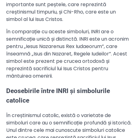
importante sunt peștele, care reprezintă
creștinismul timpuriu, și Chi-Rho, care este un
simbol al lui Isus Cristos.
În comparație cu aceste simboluri, INRI are o
semnificație unică și distinctă. INRI este un acronim
pentru „Iesus Nazarenus Rex Iudaeorum”, care
înseamnă „Isus din Nazaret, Regele Iudeilor”. Acest
simbol este prezent pe crucea ortodoxă și
reprezintă sacrificiul lui Isus Cristos pentru
mântuirea omenirii.
Deosebirile între INRI și simbolurile
catolice
În creștinismul catolic, există o varietate de
simboluri care au o semnificație profundă și istorică.
Unul dintre cele mai cunoscute simboluri catolice
este crucea, care reprezintă sacrificiul lui Isus