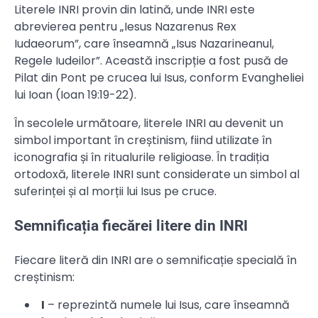
Literele INRI provin din latină, unde INRI este
abrevierea pentru „Iesus Nazarenus Rex
Iudaeorum”, care înseamnă „Isus Nazarineanul,
Regele Iudeilor”. Această inscripție a fost pusă de
Pilat din Pont pe crucea lui Isus, conform Evangheliei
lui Ioan (Ioan 19:19-22).
În secolele următoare, literele INRI au devenit un
simbol important în creștinism, fiind utilizate în
iconografia și în ritualurile religioase. În tradiția
ortodoxă, literele INRI sunt considerate un simbol al
suferinței și al morții lui Isus pe cruce.
Semnificația fiecărei litere din INRI
Fiecare literă din INRI are o semnificație specială în
creștinism:
I
– reprezintă numele lui Isus, care înseamnă