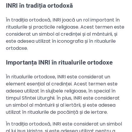
INRI în tradiția ortodoxă
În tradiția ortodoxă, INRI joacă un rol important în
ritualurile și practicile religioase. Acest termen este
considerat un simbol al credinței și al mântuirii, și
este adesea utilizat în iconografia și în ritualurile
ortodoxe.
Importanța INRI în ritualurile ortodoxe
În ritualurile ortodoxe, INRI este considerat un
element esențial al credinței. Acest termen este
adesea utilizat în slujbele religioase, în special în
timpul Sfintei Liturghii. În plus, INRI este considerat
un simbol al mântuirii și al iertării, și este adesea
utilizat în ritualurile de pocăință și de iertare.
În tradiția ortodoxă, INRI este considerat un simbol
al lui Isus Hristos, și este adesea utilizat pentru a