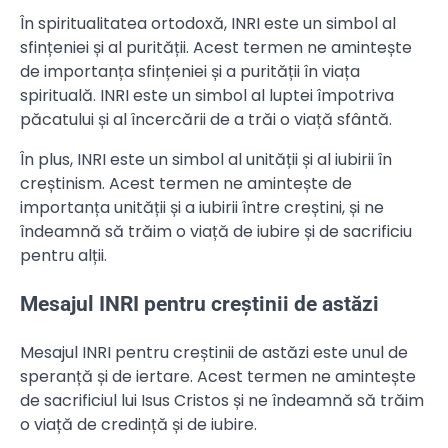
În spiritualitatea ortodoxă, INRI este un simbol al
sfințeniei și al purității. Acest termen ne amintește
de importanța sfințeniei și a purității în viața
spirituală. INRI este un simbol al luptei împotriva
păcatului și al încercării de a trăi o viață sfântă.
În plus, INRI este un simbol al unității și al iubirii în
creștinism. Acest termen ne amintește de
importanța unității și a iubirii între creștini, și ne
îndeamnă să trăim o viață de iubire și de sacrificiu
pentru alții.
Mesajul INRI pentru creștinii de astăzi
Mesajul INRI pentru creștinii de astăzi este unul de
speranță și de iertare. Acest termen ne amintește
de sacrificiul lui Isus Cristos și ne îndeamnă să trăim
o viață de credință și de iubire.