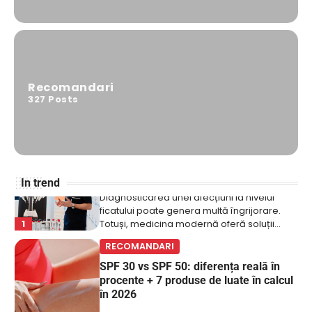
5
laparoscopică și cea asistată robotic sunt…
DIVERSE
Când este recomandată rezecția
hepatică?
Recomandari
Diagnosticarea unei afecțiuni la nivelul
327
Posts
ficatului poate genera multă îngrijorare.
1
Totuși, medicina modernă oferă soluții…
RECOMANDARI
SPF 30 vs SPF 50: diferența reală în
procente + 7 produse de luate în calcul
In trend
în 2026
Pentru persoanele care petrec mult timp
afară și vor să aleagă o protecție solară
2
adaptată…
DIVERSE
Wegovy, prima pastilă GLP-1 pentru
slăbit, primește undă verde de la
Comisia Europeană