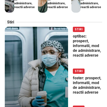
administrare,
administrare,
administrare,
reactii adverse
reactii adverse
reactii adverse
Stiri
STIRI
optibac:
prospect,
informatii, mod
de administrare,
reactii adverse
STIRI
foster: prospect,
informatii, mod
de administrare,
reactii adverse