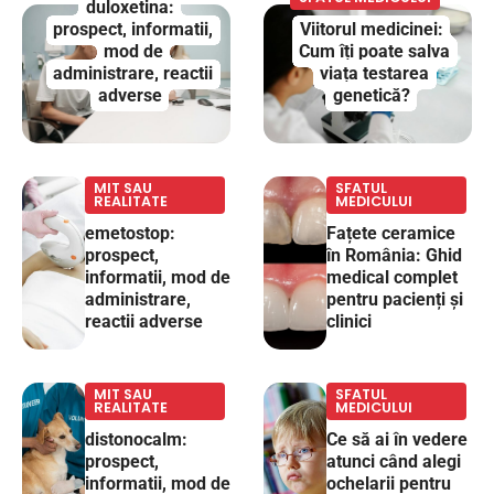
duloxetina:
prospect, informatii,
Viitorul medicinei:
mod de
Cum îți poate salva
administrare, reactii
viața testarea
adverse
genetică?
MIT SAU
SFATUL
REALITATE
MEDICULUI
emetostop:
Fațete ceramice
prospect,
în România: Ghid
informatii, mod de
medical complet
administrare,
pentru pacienți și
reactii adverse
clinici
MIT SAU
SFATUL
REALITATE
MEDICULUI
distonocalm:
Ce să ai în vedere
prospect,
atunci când alegi
informatii, mod de
ochelarii pentru