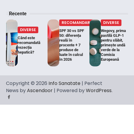
Recente
RECOMANDARI
DIVERSE
DIVERSE
SPF 30 vs SPF
Wegovy, prima
50: diferența
pastilă GLP-1
Când este
reală în
pentru slăbit,
recomandată
procente + 7
primește undă
rezecția
produse de
verde de la
hepatică?
luate în calcul
Comisia
în 2026
Europeană
Copyright © 2026
Info Sanatate
| Perfect
News by
Ascendoor
| Powered by
WordPress
.
Facebook