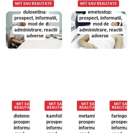
MIT SAU REALITATE
MIT SAU REALITATE
duloxetina:
emetostop:
prospect, informatii,
prospect, informatii,
mod de
mod de
administrare, reactii
administrare, reactii
adverse
adverse
MIT SAU
MIT SAU
MIT SAU
MIT SAU
REALITATE
REALITATE
REALITATE
REALITATE
distonocalm:
kamfolin:
metamizol:
faringose
prospect,
prospect,
prospect,
prospect,
informatii,
informatii,
informatii,
informatii