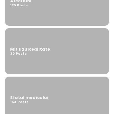
Wegovy, prima pastilă GLP-1 pentru
Afectiuni
125
Posts
slăbit, primește undă verde de la
Comisia Europeană
Comisia Europeană a aprobat Wegovy sub
formă de comprimat, administrat o dată pe
3
zi, acesta…
DIVERSE
Clinica Prevencia explică: de ce
Mit sau Realitate
pacienții cu boli cronice nu ar trebui să
30
Posts
ajungă la medic doar când apar
complicații
Bolile cronice nu apar întotdeauna cu
simptome puternice. Hipertensiunea poate
4
evolua ani de zile fără…
DIVERSE
Laparoscopic sau robotic? Diferențe
Sfatul medicului
importante în chirurgia modernă
154
Posts
Laparoscopic sau robotic? Diferențe
importante în chirugia modernă Chirurgia