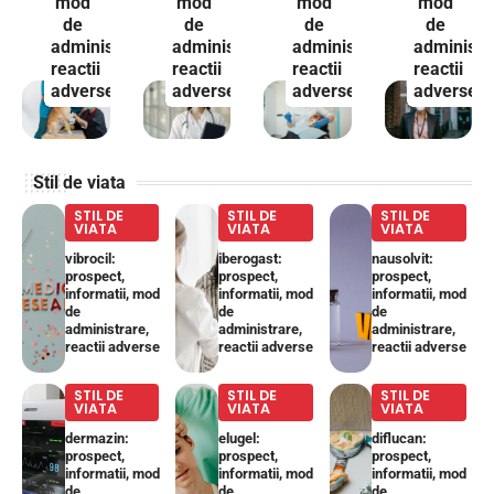
mod
mod
mod
mod
de
de
de
de
administrare,
administrare,
administrare,
administr
reactii
reactii
reactii
reactii
adverse
adverse
adverse
adverse
Stil de viata
STIL DE
STIL DE
STIL DE
VIATA
VIATA
VIATA
vibrocil:
iberogast:
nausolvit:
prospect,
prospect,
prospect,
informatii, mod
informatii, mod
informatii, mod
de
de
de
administrare,
administrare,
administrare,
reactii adverse
reactii adverse
reactii adverse
STIL DE
STIL DE
STIL DE
VIATA
VIATA
VIATA
dermazin:
elugel:
diflucan:
prospect,
prospect,
prospect,
informatii, mod
informatii, mod
informatii, mod
de
de
de