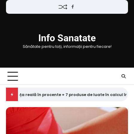
Skip
Facebook
to
content
Info Sanatate
Sănătate pentru toți, informații pentru fiecare!
cente + 7 produse de luate în calcul în 2026
3
Wegovy, pr