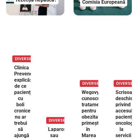
Comisia Europeană
DIVERSE
Clinica
Prevencia
explică:
DIVERSE
DIVERSE
de ce
pacienții
Wegovy,
Scrisoare
cu
cunoscutul
deschisă
boli
tratament
privind
cronice
pentru
accesul
nu ar
obezitate,
paciențilo
DIVERSE
trebui
primește
oncologici
să
Laparoscopic
în
la
ajungă
sau
Marea
servicii