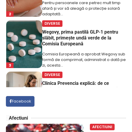
Comisia Europeană a aprobat Wegovy sub
formă de comprimat, administrat o dată pe
3
zi, acesta…
DIVERSE
Clinica Prevencia explică: de ce
pacienții cu boli cronice nu ar trebui să
ajungă la medic doar când apar
complicații
Bolile cronice nu apar întotdeauna cu
simptome puternice. Hipertensiunea poate
4
evolua ani de zile fără…
DIVERSE
Laparoscopic sau robotic? Diferențe
importante în chirurgia modernă
Facebook
Laparoscopic sau robotic? Diferențe
importante în chirugia modernă Chirurgia
Afectiuni
5
laparoscopică și cea asistată robotic sunt…
AFECTIUNI
DIVERSE