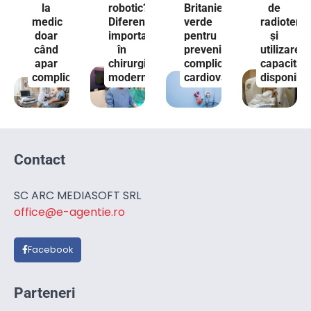
la
robotic?
Britanie
de
medic
Diferențe
verde
radiotera
doar
importante
pentru
și
când
în
prevenirea
utilizarea
apar
chirurgia
complicațiilor
capacități
complicații
modernă
cardiovasculare
disponibil
Contact
SC ARC MEDIASOFT SRL
office@e-agentie.ro
Facebook
Parteneri