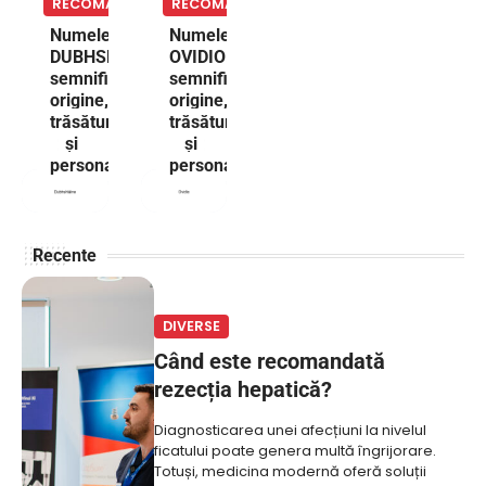
RECOMANDARI
RECOMANDARI
Numele
Numele
DUBHSHLÁINE:
OVIDIO:
semnificație,
semnificație,
origine,
origine,
trăsături
trăsături
și
și
personalitate
personalitate
Recente
DIVERSE
Când este recomandată
rezecția hepatică?
Diagnosticarea unei afecțiuni la nivelul
ficatului poate genera multă îngrijorare.
Totuși, medicina modernă oferă soluții