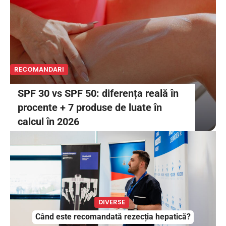
RECOMANDARI
R
SPF 30 vs SPF 50: diferența reală în
procente + 7 produse de luate în
calcul în 2026
DIVERSE
Când este recomandată rezecția hepatică?