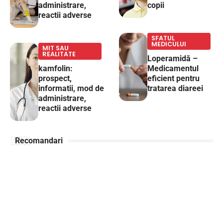
administrare,
copii
reactii adverse
SFATUL
MEDICULUI
MIT SAU
REALITATE
Loperamidă –
kamfolin:
Medicamentul
prospect,
eficient pentru
informatii, mod de
tratarea diareei
administrare,
reactii adverse
Recomandari