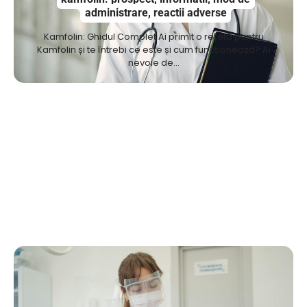
administrare, reactii adverse
Kamfolin: Ghidul Complet Ai primit o rețetă pentru
Kamfolin și te întrebi ce este și cum funcționează? Ai
nevoie de…