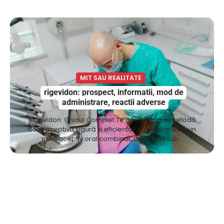
MIT SAU REALITATE
rigevidon: prospect, informatii, mod de
administrare, reactii adverse
Rigevidon: Ghidul Complet Te gândești la o metodă
contraceptivă sigură și eficientă? Rigevidon este un
contraceptiv oral combinat, disponibil sub…