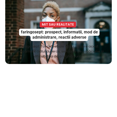
MIT SAU REALITATE
faringosept: prospect, informatii, mod de
administrare, reactii adverse
Faringosept: Tot ce trebuie să știi despre acest
medicament Gâtul dureros, senzația de uscăciune și
dificultatea de a înghiți sunt…