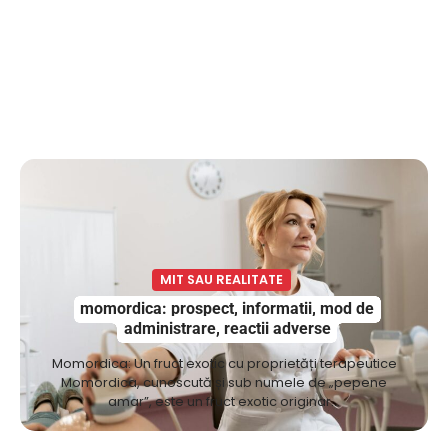
MIT SAU REALITATE
momordica: prospect, informatii, mod de
administrare, reactii adverse
Momordica: Un fruct exotic cu proprietăți terapeutice
Momordica, cunoscută și sub numele de „pepene
amar”, este un fruct exotic originar…