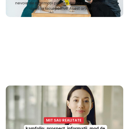
nevoie de informații precise despre Distonocalm? Ai
ajuns la locul potrivit! Acest articol îți…
MIT SAU REALITATE
kamfolin: prospect, informatii, mod de