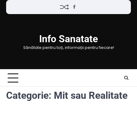
Skip
Facebook
to
content
Info Sanatate
Sănătate pentru toți, informații pentru fiecare!
Categorie:
Mit sau Realitate