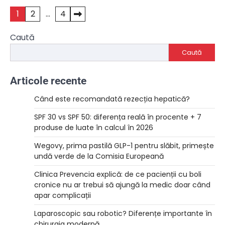
Paginație
1
2
…
4
articole
Caută
Caută
Articole recente
Când este recomandată rezecția hepatică?
SPF 30 vs SPF 50: diferența reală în procente + 7
produse de luate în calcul în 2026
Wegovy, prima pastilă GLP-1 pentru slăbit, primește
undă verde de la Comisia Europeană
Clinica Prevencia explică: de ce pacienții cu boli
cronice nu ar trebui să ajungă la medic doar când
apar complicații
Laparoscopic sau robotic? Diferențe importante în
chirurgia modernă