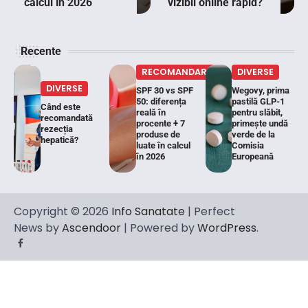
calcul în 2026
vizibil online rapid?
Recente
RECOMANDARI
DIVERSE
DIVERSE
SPF 30 vs SPF
Wegovy, prima
50: diferența
pastilă GLP-1
Când este
reală în
pentru slăbit,
recomandată
procente + 7
primește undă
rezecția
produse de
verde de la
hepatică?
luate în calcul
Comisia
în 2026
Europeană
Copyright © 2026
Info Sanatate
| Perfect
News by
Ascendoor
| Powered by
WordPress
.
Facebook