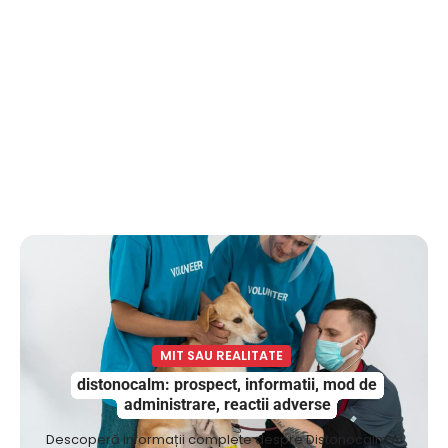
MIT SAU REALITATE
distonocalm: prospect, informatii, mod de
administrare, reactii adverse
Descoperă informații complete despre Distonocalm Ai