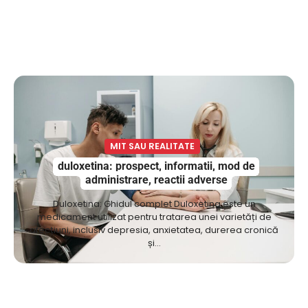
MIT SAU REALITATE
duloxetina: prospect, informatii, mod de
administrare, reactii adverse
Duloxetina: Ghidul complet Duloxetina este un
medicament utilizat pentru tratarea unei varietăți de
afecțiuni, inclusiv depresia, anxietatea, durerea cronică
și…