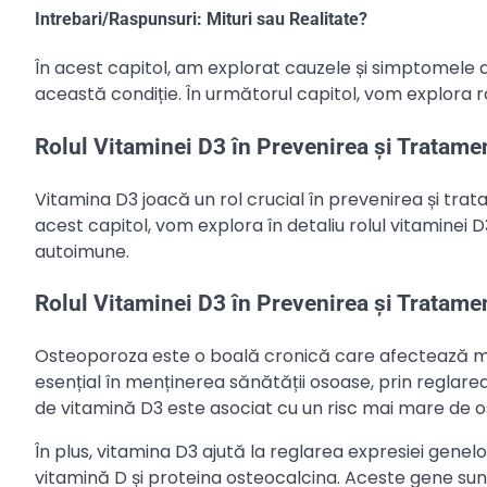
Intrebari/Raspunsuri: Mituri sau Realitate?
În acest capitol, am explorat cauzele și simptomele de
această condiție. În următorul capitol, vom explora ro
Rolul Vitaminei D3 în Prevenirea și Tratamen
Vitamina D3 joacă un rol crucial în prevenirea și trat
acest capitol, vom explora în detaliu rolul vitaminei D
autoimune.
Rolul Vitaminei D3 în Prevenirea și Tratame
Osteoporoza este o boală cronică care afectează mil
esențial în menținerea sănătății osoase, prin reglarea n
de vitamină D3 este asociat cu un risc mai mare de os
În plus, vitamina D3 ajută la reglarea expresiei gene
vitamină D și proteina osteocalcina. Aceste gene sun