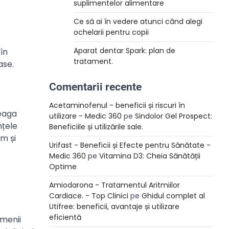
suplimentelor alimentare
Ce să ai în vedere atunci când alegi
ochelarii pentru copii
Aparat dentar Spark: plan de
în
tratament.
ase.
Comentarii recente
Acetaminofenul - beneficii și riscuri în
eaga
utilizare - Medic 360
pe
Sindolor Gel Prospect:
nțele
Beneficiile și utilizările sale.
um și
Urifast - Beneficii și Efecte pentru Sănătate -
Medic 360
pe
Vitamina D3: Cheia Sănătății
Optime
Amiodarona - Tratamentul Aritmiilor
Cardiace. - Top Clinici
pe
Ghidul complet al
Utifree: beneficii, avantaje și utilizare
eficientă
amenii