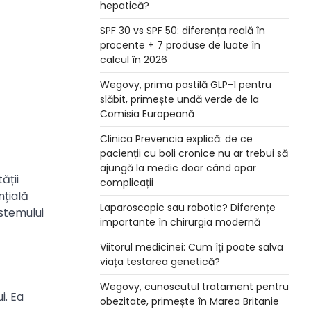
hepatică?
SPF 30 vs SPF 50: diferența reală în
procente + 7 produse de luate în
calcul în 2026
Wegovy, prima pastilă GLP-1 pentru
slăbit, primește undă verde de la
Comisia Europeană
Clinica Prevencia explică: de ce
pacienții cu boli cronice nu ar trebui să
ajungă la medic doar când apar
ății
complicații
nțială
Laparoscopic sau robotic? Diferențe
stemului
importante în chirurgia modernă
Viitorul medicinei: Cum îți poate salva
viața testarea genetică?
Wegovy, cunoscutul tratament pentru
i. Ea
obezitate, primește în Marea Britanie