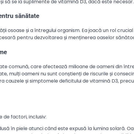
și să se ia suplimente de vitamină D3, dacă este necesar.
entru sănătate
i osoase și a întregului organism. Ea joacă un rol crucial 
d necesară pentru dezvoltarea și menținerea oaselor sănăto
ome
ate comună, care afectează milioane de oameni din într
e, mulți oameni nu sunt conștienți de riscurile și conseci
ora cauzele și simptomele deficitului de vitamină D3, prec
de factori, inclusiv:
dusă în piele atunci când este expusă la lumina solară. O