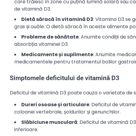
care trăiesc în zone cu puțină lumină solară sau care
de vitamină D3.
Dietă săracă în vitamină D3
: Vitamina D3 se g
gras și ouăle. O dietă săracă în aceste alimente po
Probleme de sănătate
: Anumite condiții de săn
absorbția vitaminei D3.
Medicamente și suplimente
: Anumite medicam
medicamentele pentru tratamentul bolilor gastroint
Simptomele deficitului de vitamină D3
Deficitul de vitamină D3 poate cauza o varietate de s
Dureri osoase și articulare
: Deficitul de vitam
coloanei vertebrale, șoldurilor și genunchilor.
Slăbiciune musculară
: Deficitul de vitamină 
inferioare.