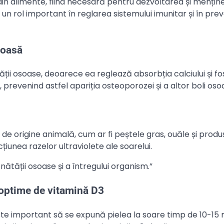
i din alimente, fiind necesară pentru dezvoltarea și mențin
n rol important în reglarea sistemului imunitar și în pre
soasă
i osoase, deoarece ea reglează absorbția calciului și fos
 prevenind astfel apariția osteoporozei și a altor boli oso
 de origine animală, cum ar fi peștele gras, ouăle și produ
iunea razelor ultraviolete ale soarelui.
tății osoase și a întregului organism.”
optime de vitamină D3
ste important să se expună pielea la soare timp de 10-15