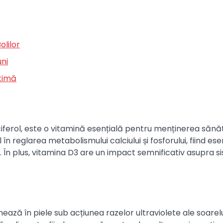
olilor
uni
timă
ferol, este o vitamină esențială pentru menținerea sănăt
 în reglarea metabolismului calciului și fosforului, fiind ese
În plus, vitamina D3 are un impact semnificativ asupra si
ează în piele sub acțiunea razelor ultraviolete ale soarelu