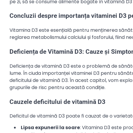
pe zi, să se consume alimente bogate în vitamină D3 
Concluzii despre importanța vitaminei D3 p
Vitamina D3 este esențială pentru menținerea sănătăți
reglarea metabolismului calciului și fosforului, fiin
Deficiența de Vitamină D3: Cauze și Simpt
Deficiența de vitamină D3 este o problemă de sănăt
lume. În ciuda importanței vitaminei D3 pentru sănătat
deficitului de vitamină D3. În acest capitol, vom expl
grupurile de risc pentru această condiție.
Cauzele deficitului de vitamină D3
Deficitul de vitamină D3 poate fi cauzat de o varietate 
Lipsa expunerii la soare
: Vitamina D3 este pro