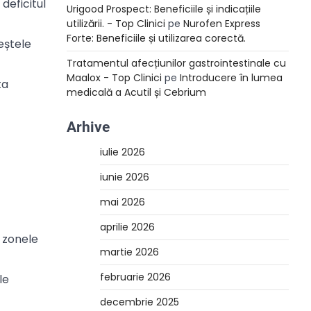
deficitul
Urigood Prospect: Beneficiile și indicațiile
utilizării. - Top Clinici
pe
Nurofen Express
Forte: Beneficiile și utilizarea corectă.
eștele
Tratamentul afecțiunilor gastrointestinale cu
Maalox - Top Clinici
pe
Introducere în lumea
ta
medicală a Acutil și Cebrium
Arhive
iulie 2026
iunie 2026
mai 2026
aprilie 2026
n zonele
martie 2026
februarie 2026
le
decembrie 2025