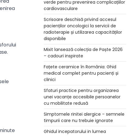
erea
verde pentru prevenirea complicațiilor
venirea
cardiovasculare
Scrisoare deschisă privind accesul
pacienților oncologici la servicii de
radioterapie și utilizarea capacităților
disponibile
forului
Mixit lansează colecția de Paște 2026
ase.
– cadouri inspirate
Fațete ceramice în România: Ghid
medical complet pentru pacienți și
clinici
sele
Sfaturi practice pentru organizarea
unei vacanțe accesibile persoanelor
cu mobilitate redusă
Simptomele rinitei alergice – semnele
timpurii care nu trebuie ignorate
 minute
Ghidul incepatorului in lumea