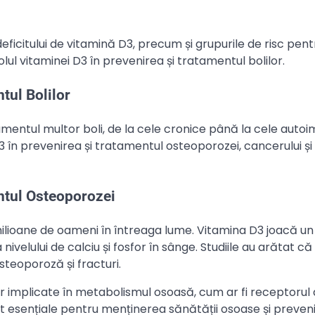
ficitului de vitamină D3, precum și grupurile de risc pent
lul vitaminei D3 în prevenirea și tratamentul bolilor.
tul Bolilor
amentul multor boli, de la cele cronice până la cele autoi
3 în prevenirea și tratamentul osteoporozei, cancerului și 
ntul Osteoporozei
ioane de oameni în întreaga lume. Vitamina D3 joacă un 
ivelului de calciu și fosfor în sânge. Studiile au arătat că 
teoporoză și fracturi.
lor implicate în metabolismul osoasă, cum ar fi receptorul
t esențiale pentru menținerea sănătății osoase și preven