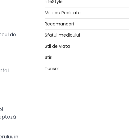
LifeStyle
Mit sau Realitate
Recomandari
scul de
Sfatul medicului
Stil de viata
Stiri
Turism
tfel
ol
poptoză
ului, în