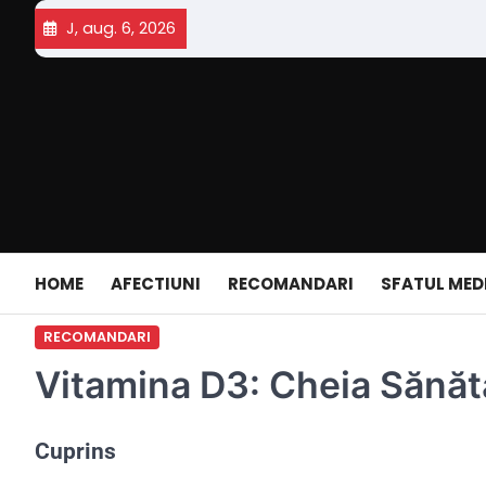
Skip
J, aug. 6, 2026
to
content
HOME
AFECTIUNI
RECOMANDARI
SFATUL MED
RECOMANDARI
Vitamina D3: Cheia Sănăt
Cuprins