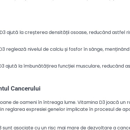
 D3 ajută la creșterea densității osoase, reducând astfel ri
D3 reglează nivelul de calciu și fosfor în sânge, menținând
D3 ajută la îmbunătățirea funcției musculare, reducând as
ntul Cancerului
oane de oameni în întreaga lume. Vitamina D3 joacă un r
rin reglarea expresiei genelor implicate în procesul de a
3 sunt asociate cu un risc mai mare de dezvoltare a cancer