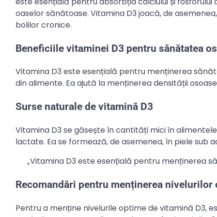
este esențială pentru absorbția calciului și fosforulu
oaselor sănătoase. Vitamina D3 joacă, de asemenea, u
bolilor cronice.
Beneficiile vitaminei D3 pentru sănătatea o
Vitamina D3 este esențială pentru menținerea sănătăți
din alimente. Ea ajută la menținerea densității osoase,
Surse naturale de vitamină D3
Vitamina D3 se găsește în cantități mici în alimentele
lactate. Ea se formează, de asemenea, în piele sub acț
„Vitamina D3 este esențială pentru menținerea sănă
Recomandări pentru menținerea nivelurilor 
Pentru a menține nivelurile optime de vitamină D3, e