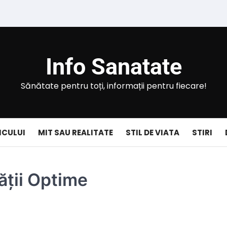
Info Sanatate
Sănătate pentru toți, informații pentru fiecare!
ICULUI
MIT SAU REALITATE
STIL DE VIATA
STIRI
ății Optime