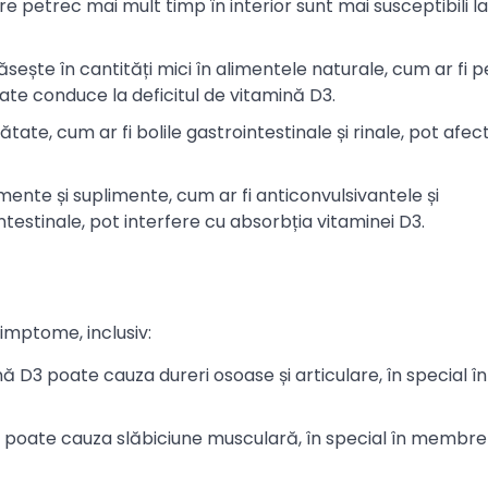
 petrec mai mult timp în interior sunt mai susceptibili la 
ăsește în cantități mici în alimentele naturale, cum ar fi p
ate conduce la deficitul de vitamină D3.
ătate, cum ar fi bolile gastrointestinale și rinale, pot afec
ente și suplimente, cum ar fi anticonvulsivantele și
estinale, pot interfere cu absorbția vitaminei D3.
imptome, inclusiv:
ină D3 poate cauza dureri osoase și articulare, în special î
D3 poate cauza slăbiciune musculară, în special în membre