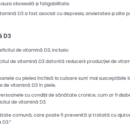
cauza oboseală și fatigabilitate.
 vitamină D3 a fost asociat cu depresia, anxietatea și alte
nă D3
icitul de vitamină D3, inclusiv:
eficitul de vitamină D3 datorită reducerii producției de vit
oanele cu pielea închisă la culoare sunt mai susceptibile l
i de vitamină D3 în piele.
 Persoanele cu condiții de sănătate cronice, cum ar fi diabe
icitul de vitamină D3.
tate comună, care poate fi prevenită și tratată cu ajuto
 D3.”