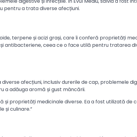
lemele digestive și infecțiile. În Evul Mediu, salvia a fost i
au pentru a trata diverse afecțiuni.
oide, terpene și acizi grași, care îi conferă proprietăți me
 și antibacteriene, ceea ce o face utilă pentru tratarea di
a diverse afecțiuni, inclusiv durerile de cap, problemele dig
pentru a adăuga aromă și gust mâncării.
 și proprietăți medicinale diverse. Ea a fost utilizată de 
e și culinare.”