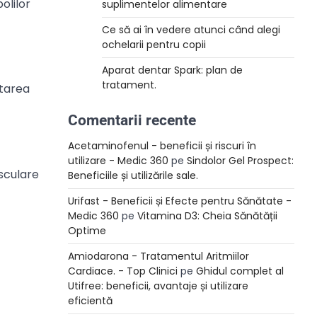
olilor
suplimentelor alimentare
Ce să ai în vedere atunci când alegi
ochelarii pentru copii
Aparat dentar Spark: plan de
tratament.
atarea
Comentarii recente
Acetaminofenul - beneficii și riscuri în
utilizare - Medic 360
pe
Sindolor Gel Prospect:
asculare
Beneficiile și utilizările sale.
Urifast - Beneficii și Efecte pentru Sănătate -
Medic 360
pe
Vitamina D3: Cheia Sănătății
Optime
Amiodarona - Tratamentul Aritmiilor
Cardiace. - Top Clinici
pe
Ghidul complet al
Utifree: beneficii, avantaje și utilizare
eficientă