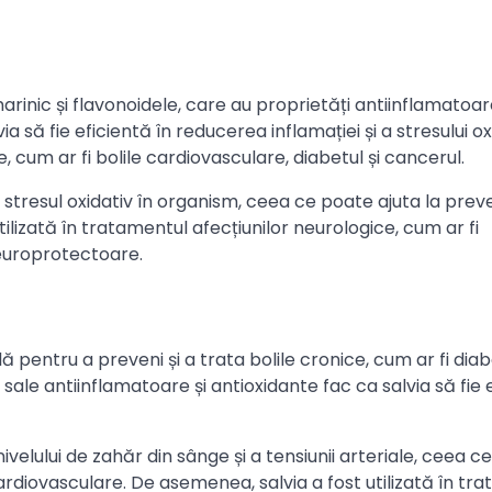
arinic și flavonoidele, care au proprietăți antiinflamatoar
 să fie eficientă în reducerea inflamației și a stresului ox
 cum ar fi bolile cardiovasculare, diabetul și cancerul.
i stresul oxidativ în organism, ceea ce poate ajuta la preve
ilizată în tratamentul afecțiunilor neurologice, cum ar fi
neuroprotectoare.
lă pentru a preveni și a trata bolile cronice, cum ar fi diab
 sale antiinflamatoare și antioxidante fac ca salvia să fie 
ivelului de zahăr din sânge și a tensiunii arteriale, ceea c
 cardiovasculare. De asemenea, salvia a fost utilizată în tr