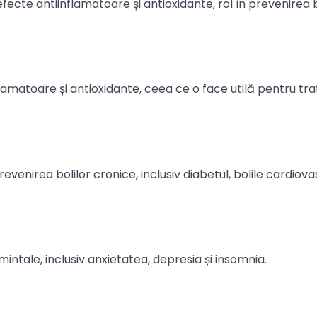
efecte antiinflamatoare și antioxidante, rol în prevenirea b
lamatoare și antioxidante, ceea ce o face utilă pentru tr
evenirea bolilor cronice, inclusiv diabetul, bolile cardiov
 mintale, inclusiv anxietatea, depresia și insomnia.