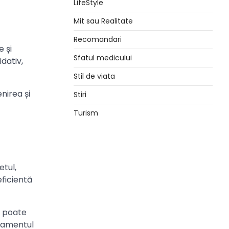
LifeStyle
Mit sau Realitate
Recomandari
e și
Sfatul medicului
idativ,
Stil de viata
nirea și
Stiri
Turism
etul,
eficientă
e poate
atamentul