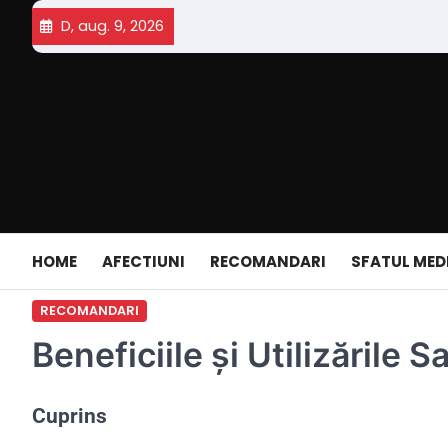
Skip
D, aug. 9, 2026
to
content
HOME
AFECTIUNI
RECOMANDARI
SFATUL MED
RECOMANDARI
Beneficiile și Utilizările S
Cuprins