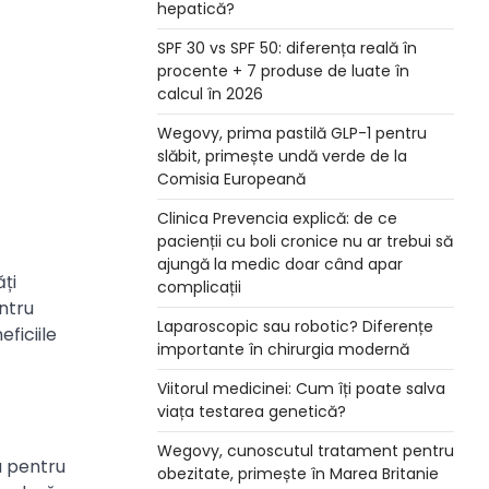
hepatică?
SPF 30 vs SPF 50: diferența reală în
procente + 7 produse de luate în
calcul în 2026
Wegovy, prima pastilă GLP-1 pentru
slăbit, primește undă verde de la
Comisia Europeană
Clinica Prevencia explică: de ce
pacienții cu boli cronice nu ar trebui să
ajungă la medic doar când apar
ți
complicații
entru
Laparoscopic sau robotic? Diferențe
eficiile
importante în chirurgia modernă
Viitorul medicinei: Cum îți poate salva
viața testarea genetică?
Wegovy, cunoscutul tratament pentru
u pentru
obezitate, primește în Marea Britanie