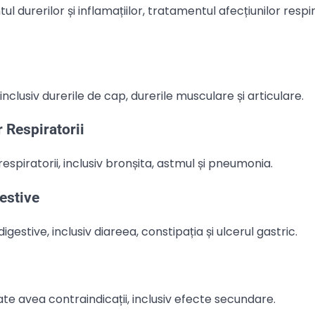
ul durerilor și inflamațiilor, tratamentul afecțiunilor respira
 inclusiv durerile de cap, durerile musculare și articulare.
r Respiratorii
 respiratorii, inclusiv bronșita, astmul și pneumonia.
gestive
igestive, inclusiv diareea, constipația și ulcerul gastric.
e avea contraindicații, inclusiv efecte secundare.