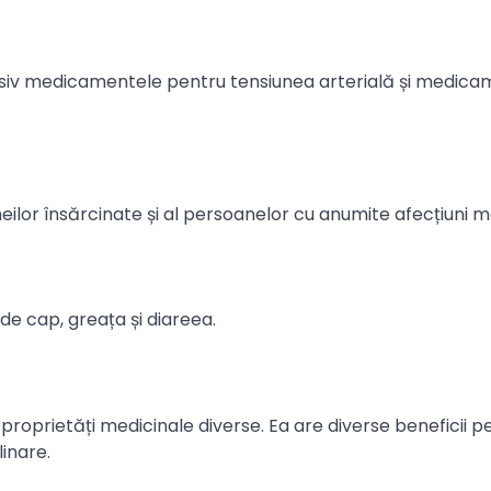
usiv medicamentele pentru tensiunea arterială și medica
emeilor însărcinate și al persoanelor cu anumite afecțiuni m
de cap, greața și diareea.
 proprietăți medicinale diverse. Ea are diverse beneficii p
linare.