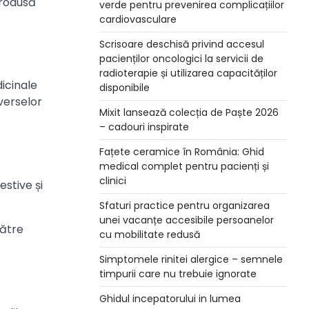
ntrodusă
verde pentru prevenirea complicațiilor
cardiovasculare
Scrisoare deschisă privind accesul
pacienților oncologici la servicii de
radioterapie și utilizarea capacităților
dicinale
disponibile
verselor
Mixit lansează colecția de Paște 2026
– cadouri inspirate
Fațete ceramice în România: Ghid
medical complet pentru pacienți și
clinici
estive și
Sfaturi practice pentru organizarea
unei vacanțe accesibile persoanelor
către
cu mobilitate redusă
Simptomele rinitei alergice – semnele
timpurii care nu trebuie ignorate
Ghidul incepatorului in lumea