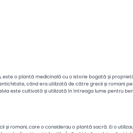
s
, este o plantă medicinală cu o istorie bogată și proprietă
antichitate, când era utilizată de către grecii și romani p
alvia este cultivată și utilizată în întreaga lume pentru ben
ii și romani, care o considerau o plantă sacră. Ei o utiliza