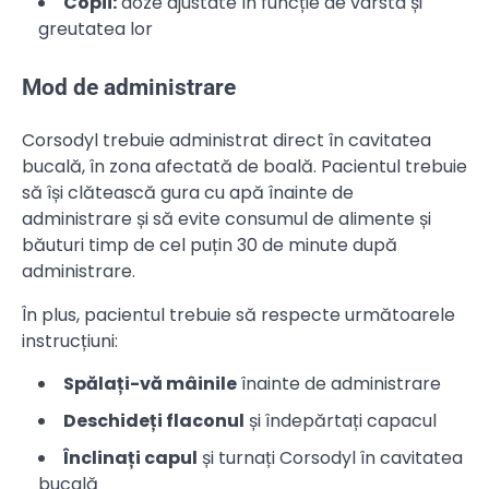
Copii:
doze ajustate în funcție de vârsta și
greutatea lor
Mod de administrare
Corsodyl trebuie administrat direct în cavitatea
bucală, în zona afectată de boală. Pacientul trebuie
să își clătească gura cu apă înainte de
administrare și să evite consumul de alimente și
băuturi timp de cel puțin 30 de minute după
administrare.
În plus, pacientul trebuie să respecte următoarele
instrucțiuni:
Spălați-vă mâinile
înainte de administrare
Deschideți flaconul
și îndepărtați capacul
Înclinați capul
și turnați Corsodyl în cavitatea
bucală