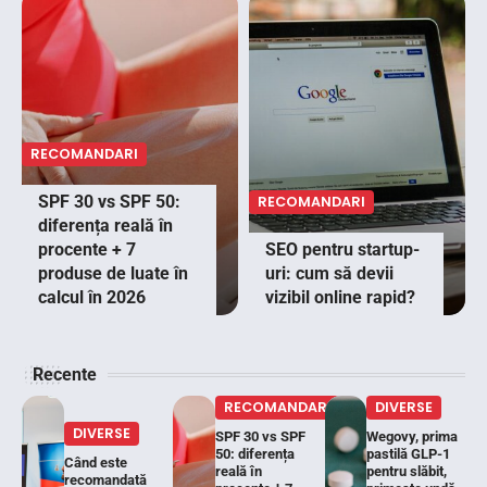
RECOMANDARI
SPF 30 vs SPF 50:
RECOMANDARI
diferența reală în
procente + 7
SEO pentru startup-
produse de luate în
uri: cum să devii
calcul în 2026
vizibil online rapid?
Recente
RECOMANDARI
DIVERSE
DIVERSE
SPF 30 vs SPF
Wegovy, prima
50: diferența
pastilă GLP-1
Când este
reală în
pentru slăbit,
recomandată