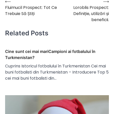
⟵
⟶
Navigare
Fluimucil Prospect: Tot Ce
Loroblis Prospect:
în
Trebuie Să Știți
Definiție, utilizări și
articole
beneficii.
Related Posts
Cine sunt cei mai mariCampioni ai fotbalului în
Turkmenistan?
Cuprins Istoricul fotbalului în Turkmenistan Cei mai
buni fotbalisti din Turkmenistan – Introducere Top 5
cei mai buni fotbalisti din…