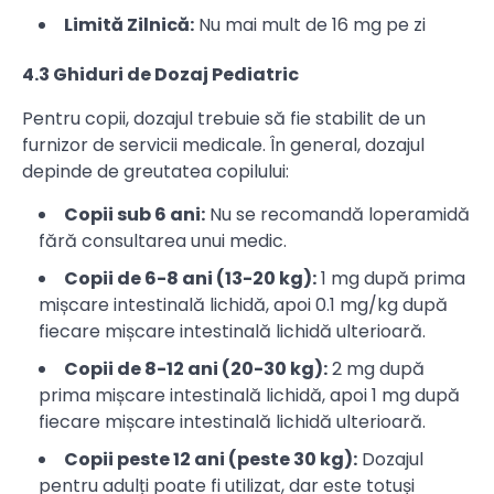
Limită Zilnică:
Nu mai mult de 16 mg pe zi
4.3 Ghiduri de Dozaj Pediatric
Pentru copii, dozajul trebuie să fie stabilit de un
furnizor de servicii medicale. În general, dozajul
depinde de greutatea copilului:
Copii sub 6 ani:
Nu se recomandă loperamidă
fără consultarea unui medic.
Copii de 6-8 ani (13-20 kg):
1 mg după prima
mișcare intestinală lichidă, apoi 0.1 mg/kg după
fiecare mișcare intestinală lichidă ulterioară.
Copii de 8-12 ani (20-30 kg):
2 mg după
prima mișcare intestinală lichidă, apoi 1 mg după
fiecare mișcare intestinală lichidă ulterioară.
Copii peste 12 ani (peste 30 kg):
Dozajul
pentru adulți poate fi utilizat, dar este totuși