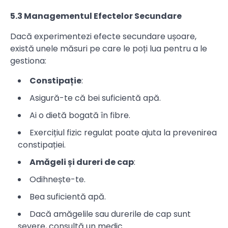
5.3 Managementul Efectelor Secundare
Dacă experimentezi efecte secundare ușoare,
există unele măsuri pe care le poți lua pentru a le
gestiona:
Constipație
:
Asigură-te că bei suficientă apă.
Ai o dietă bogată în fibre.
Exercițiul fizic regulat poate ajuta la prevenirea
constipației.
Amăgeli și dureri de cap
:
Odihnește-te.
Bea suficientă apă.
Dacă amăgelile sau durerile de cap sunt
severe, consultă un medic.