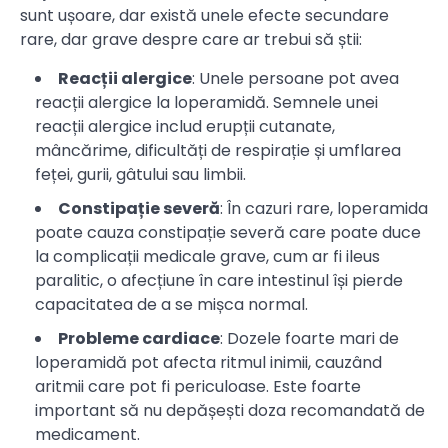
sunt ușoare, dar există unele efecte secundare
rare, dar grave despre care ar trebui să știi:
Reacții alergice
: Unele persoane pot avea
reacții alergice la loperamidă. Semnele unei
reacții alergice includ erupții cutanate,
mâncărime, dificultăți de respirație și umflarea
feței, gurii, gâtului sau limbii.
Constipație severă
: În cazuri rare, loperamida
poate cauza constipație severă care poate duce
la complicații medicale grave, cum ar fi ileus
paralitic, o afecțiune în care intestinul își pierde
capacitatea de a se mișca normal.
Probleme cardiace
: Dozele foarte mari de
loperamidă pot afecta ritmul inimii, cauzând
aritmii care pot fi periculoase. Este foarte
important să nu depășești doza recomandată de
medicament.