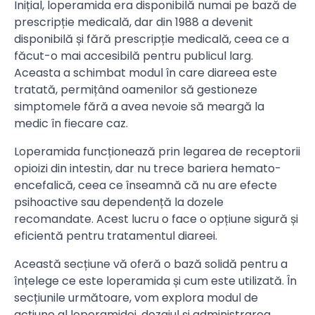
Inițial, loperamida era disponibilă numai pe bază de
prescripție medicală, dar din 1988 a devenit
disponibilă și fără prescripție medicală, ceea ce a
făcut-o mai accesibilă pentru publicul larg.
Aceasta a schimbat modul în care diareea este
tratată, permițând oamenilor să gestioneze
simptomele fără a avea nevoie să meargă la
medic în fiecare caz.
Loperamida funcționează prin legarea de receptorii
opioizi din intestin, dar nu trece bariera hemato-
encefalică, ceea ce înseamnă că nu are efecte
psihoactive sau dependență la dozele
recomandate. Acest lucru o face o opțiune sigură și
eficientă pentru tratamentul diareei.
Această secțiune vă oferă o bază solidă pentru a
înțelege ce este loperamida și cum este utilizată. În
secțiunile următoare, vom explora modul de
acțiune al loperamidei, dozajul și administrarea,