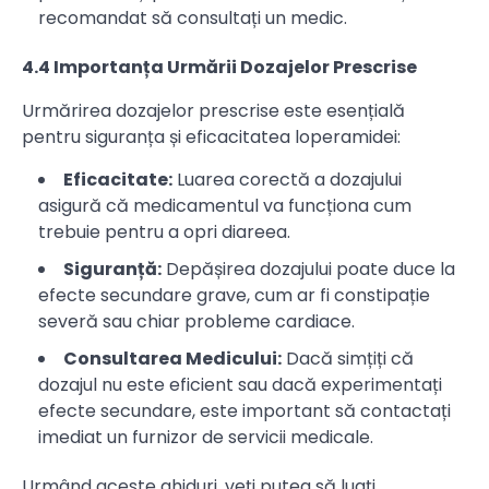
recomandat să consultați un medic.
4.4 Importanța Urmării Dozajelor Prescrise
Urmărirea dozajelor prescrise este esențială
pentru siguranța și eficacitatea loperamidei:
Eficacitate:
Luarea corectă a dozajului
asigură că medicamentul va funcționa cum
trebuie pentru a opri diareea.
Siguranță:
Depășirea dozajului poate duce la
efecte secundare grave, cum ar fi constipație
severă sau chiar probleme cardiace.
Consultarea Medicului:
Dacă simțiți că
dozajul nu este eficient sau dacă experimentați
efecte secundare, este important să contactați
imediat un furnizor de servicii medicale.
Urmând aceste ghiduri, veți putea să luați