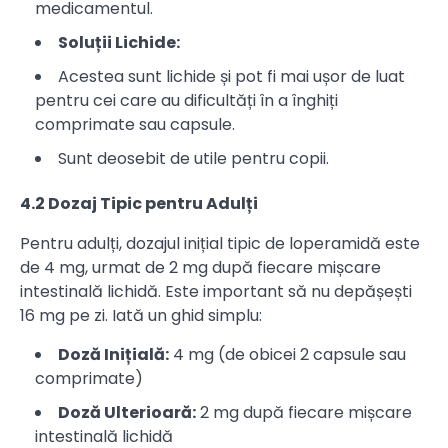
medicamentul.
Soluții Lichide:
Acestea sunt lichide și pot fi mai ușor de luat
pentru cei care au dificultăți în a înghiți
comprimate sau capsule.
Sunt deosebit de utile pentru copii.
4.2 Dozaj Tipic pentru Adulți
Pentru adulți, dozajul inițial tipic de loperamidă este
de 4 mg, urmat de 2 mg după fiecare mișcare
intestinală lichidă. Este important să nu depășești
16 mg pe zi. Iată un ghid simplu:
Doză Inițială:
4 mg (de obicei 2 capsule sau
comprimate)
Doză Ulterioară:
2 mg după fiecare mișcare
intestinală lichidă