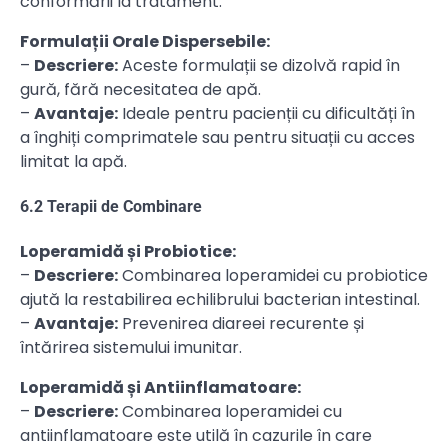
conformării la tratament.
Formulații Orale Dispersebile:
–
Descriere:
Aceste formulații se dizolvă rapid în
gură, fără necesitatea de apă.
–
Avantaje:
Ideale pentru pacienții cu dificultăți în
a înghiți comprimatele sau pentru situații cu acces
limitat la apă.
6.2 Terapii de Combinare
Loperamidă și Probiotice:
–
Descriere:
Combinarea loperamidei cu probiotice
ajută la restabilirea echilibrului bacterian intestinal.
–
Avantaje:
Prevenirea diareei recurente și
întărirea sistemului imunitar.
Loperamidă și Antiinflamatoare:
–
Descriere:
Combinarea loperamidei cu
antiinflamatoare este utilă în cazurile în care