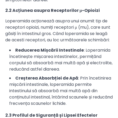
2.2 Acțiunea asupra Receptorilor μ-Opioizi
Loperamida acționează asupra unui anumit tip de
receptori opioizi, numiți receptori μ (mu), care sunt
găsiți în intestinul gros. Când loperamida se leagă
de acesti receptori, au loc următoarele schimbări:
Reducerea Mișcării Intestinale
: Loperamida
încetinește mișcarea intestinelor, permițând
corpului să absoarbă mai multă apă și electrolite,
reducând astfel diareea.
Creșterea Absorbției de Apă
: Prin încetinirea
mișcării intestinale, loperamida permite
intestinului să absoarbă mai multă apă din
conținutul intestinal, întărind scaunele și reducând
frecvența scaunelor lichide.
2.3 Profilul de Siguranță și Lipsei Efectelor