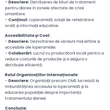
–
Descriere:
Distribuirea de kituri de tratament
pentru diaree în zonele afectate de crize
umanitare.
–
Conținut:
Loperamidă, soluții de rehidratare
orală și informații educative.
Accesibilitate și Cost:
–
Descriere:
Dezvoltarea de versiuni mai ieftine și
accesibile ale loperamidei.
–
Colaborări:
Lucrul cu producătorii locali pentru a
reduce costurile de producție și a asigura o
distribuție eficientă.
Rolul Organizațiilor Internaționale:
–
Descriere:
Organizații precum OMS lucrează la
îmbunătățirea accesului la loperamidă și la
educarea populației despre importanța
tratamentului diareei.
Concluzie: