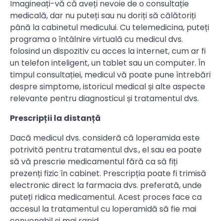
Imagineați-vă că aveți nevoie de o consultație
medicală, dar nu puteți sau nu doriți să călătoriți
până la cabinetul medicului. Cu telemedicina, puteți
programa o întâlnire virtuală cu medicul dvs.
folosind un dispozitiv cu acces la internet, cum ar fi
un telefon inteligent, un tablet sau un computer. În
timpul consultației, medicul vă poate pune întrebări
despre simptome, istoricul medical și alte aspecte
relevante pentru diagnosticul și tratamentul dvs.
Prescripții la distanță
Dacă medicul dvs. consideră că loperamida este
potrivită pentru tratamentul dvs., el sau ea poate
să vă prescrie medicamentul fără ca să fiți
prezenți fizic în cabinet. Prescripția poate fi trimisă
electronic direct la farmacia dvs. preferată, unde
puteți ridica medicamentul. Acest proces face ca
accesul la tratamentul cu loperamidă să fie mai
convenabil și mai rapid.