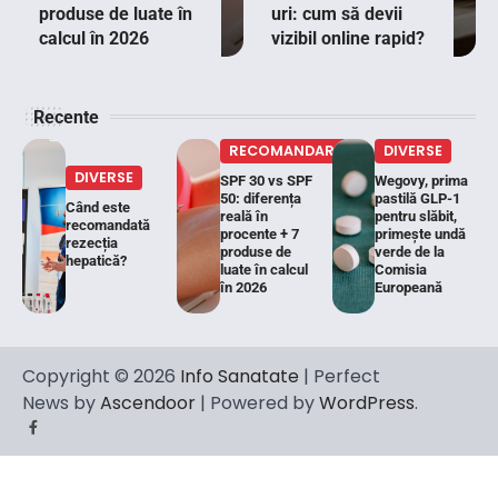
produse de luate în
uri: cum să devii
calcul în 2026
vizibil online rapid?
Recente
RECOMANDARI
DIVERSE
DIVERSE
SPF 30 vs SPF
Wegovy, prima
50: diferența
pastilă GLP-1
Când este
reală în
pentru slăbit,
recomandată
procente + 7
primește undă
rezecția
produse de
verde de la
hepatică?
luate în calcul
Comisia
în 2026
Europeană
Copyright © 2026
Info Sanatate
| Perfect
News by
Ascendoor
| Powered by
WordPress
.
Facebook