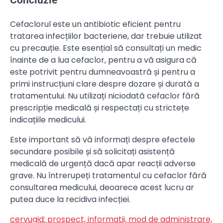
Concluzie
Cefaclorul este un antibiotic eficient pentru
tratarea infecțiilor bacteriene, dar trebuie utilizat
cu precauție. Este esențial să consultați un medic
înainte de a lua cefaclor, pentru a vă asigura că
este potrivit pentru dumneavoastră și pentru a
primi instrucțiuni clare despre dozare și durată a
tratamentului. Nu utilizați niciodată cefaclor fără
prescripție medicală și respectați cu strictețe
indicațiile medicului.
Este important să vă informați despre efectele
secundare posibile și să solicitați asistență
medicală de urgență dacă apar reacții adverse
grave. Nu întrerupeți tratamentul cu cefaclor fără
consultarea medicului, deoarece acest lucru ar
putea duce la recidiva infecției.
cervugid: prospect, informatii, mod de administrare,