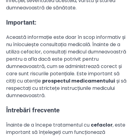
infecției, severitatea acesteia, vârsta și starea
dumneavoastră de sănătate.
Important:
Această informație este doar în scop informativ și
nu înlocuiește consultația medicală. Înainte de a
utiliza cefaclor, consultați medicul dumneavoastră
pentru a afla dacă este potrivit pentru
dumneavoastră, cum se administrează corect și
care sunt riscurile potențiale. Este important să
citiți cu atenție
prospectul medicamentului
și să
respectați cu strictețe instrucțiunile medicului
dumneavoastră.
Întrebări frecvente
Înainte de a începe tratamentul cu
cefaclor
, este
important să înțelegeți cum funcționează