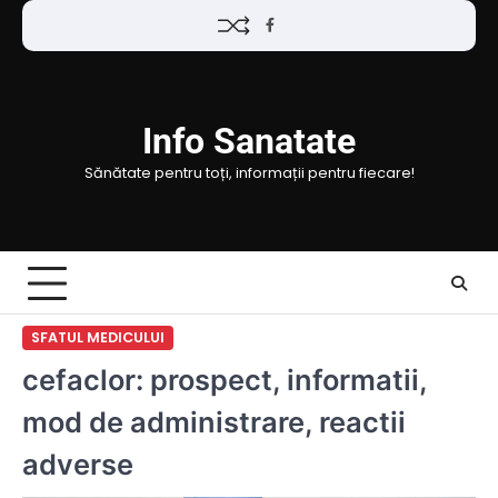
Skip
Facebook
to
content
Info Sanatate
Sănătate pentru toți, informații pentru fiecare!
SFATUL MEDICULUI
cefaclor: prospect, informatii,
mod de administrare, reactii
adverse