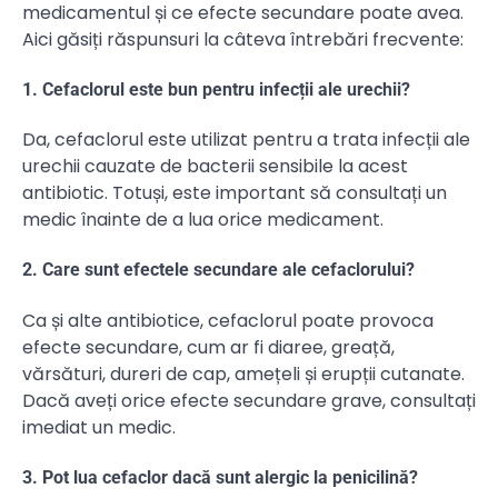
medicamentul și ce efecte secundare poate avea.
Aici găsiți răspunsuri la câteva întrebări frecvente:
1. Cefaclorul este bun pentru infecții ale urechii?
Da, cefaclorul este utilizat pentru a trata infecții ale
urechii cauzate de bacterii sensibile la acest
antibiotic. Totuși, este important să consultați un
medic înainte de a lua orice medicament.
2. Care sunt efectele secundare ale cefaclorului?
Ca și alte antibiotice, cefaclorul poate provoca
efecte secundare, cum ar fi diaree, greață,
vărsături, dureri de cap, amețeli și erupții cutanate.
Dacă aveți orice efecte secundare grave, consultați
imediat un medic.
3. Pot lua cefaclor dacă sunt alergic la penicilină?