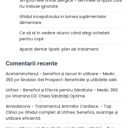
Simptomele rinitei alergice – semnele timpurii care
nu trebuie ignorate
Ghidul incepatorului in lumea suplimentelor
alimentare
Ce să ai în vedere atunci când alegi ochelarii
pentru copii
Aparat dentar Spark: plan de tratament.
Comentarii recente
Acetaminofenul - beneficii și riscuri în utilizare - Medic
360
pe
Sindolor Gel Prospect: Beneficiile și utilizările sale.
Urifast - Beneficii și Efecte pentru Sănătate - Medic 360
pe
Vitamina D3: Cheia Sănătății Optime
Amiodarona - Tratamentul Aritmiilor Cardiace. - Top
Clinici
pe
Ghidul complet al Utifree: beneficii, avantaje și
utilizare eficientă