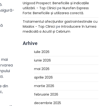
Urigood Prospect: Beneficiile și indicațiile
ă.
utilizării. - Top Clinici
pe
Nurofen Express
 Asigură-
Forte: Beneficiile și utilizarea corectă.
Tratamentul afecțiunilor gastrointestinale cu
ză
Maalox - Top Clinici
pe
Introducere în lumea
medicală a Acutil și Cebrium
Arhive
iulie 2026
e mai
iunie 2026
ervarea
mai 2026
mpului
ti.
aprilie 2026
e din
martie 2026
c,
februarie 2026
decembrie 2025