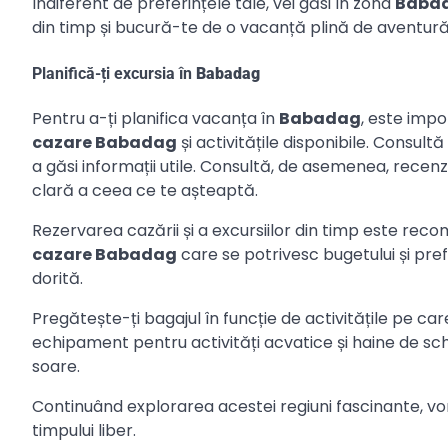
Indiferent de preferințele tale, vei găsi în zona
Babad
din timp și bucură-te de o vacanță plină de aventură 
Planifică-ți excursia în
Babadag
Pentru a-ți planifica vacanța în
Babadag
, este impo
cazare Babadag
și activitățile disponibile. Consultă
a găsi informații utile. Consultă, de asemenea, recenz
clară a ceea ce te așteaptă.
Rezervarea cazării și a excursiilor din timp este recom
cazare Babadag
care se potrivesc bugetului și prefe
dorită.
Pregătește-ți bagajul în funcție de activitățile pe car
echipament pentru activități acvatice și haine de sch
soare.
Continuând explorarea acestei regiuni fascinante, vom
timpului liber.