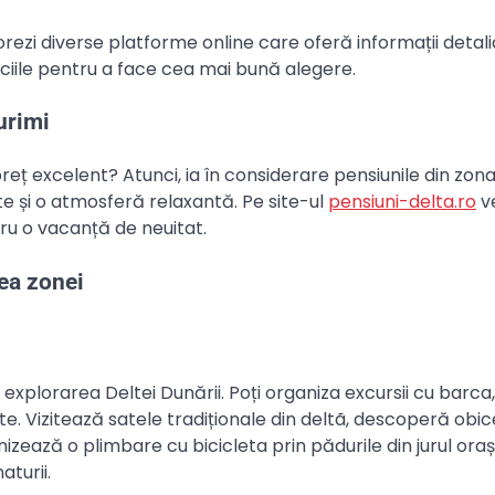
rezi diverse platforme online care oferă informații detal
iciile pentru a face cea mai bună alegere.
urimi
reț excelent? Atunci, ia în considerare pensiunile din zona
ate și o atmosferă relaxantă. Pe site-ul
pensiuni-delta.ro
ve
ru o vacanță de neuitat.
ea zonei
xplorarea Deltei Dunării. Poți organiza excursii cu barca
e. Vizitează satele tradiționale din deltã, descoperă obice
zează o plimbare cu bicicleta prin pădurile din jurul oraș
aturii.