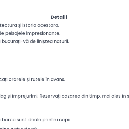
Detalii
tectura și istoria acestora.
de peisajele impresionante.
 bucurați-vă de liniștea naturii.
ați orarele și rutele în avans.
adag și împrejurimi. Rezervați cazarea din timp, mai ales în 
 barca sunt ideale pentru copii.