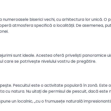
a numeroasele biserici vechi, cu arhitectura lor unică. O 
operă atmosfera specifică a localității. De asemenea, pute
onei.
ejurimi sunt ideale. Acestea oferă priveliști panoramice u
ul care se potrivește nivelului vostru de pregătire.
pește. Pescuitul este o activitate populară în zonă. Este o
a cu natura. Nu uitați de permisul de pescuit, dacă este 
pune un localnic, „cu o frumusețe naturală impresionantă