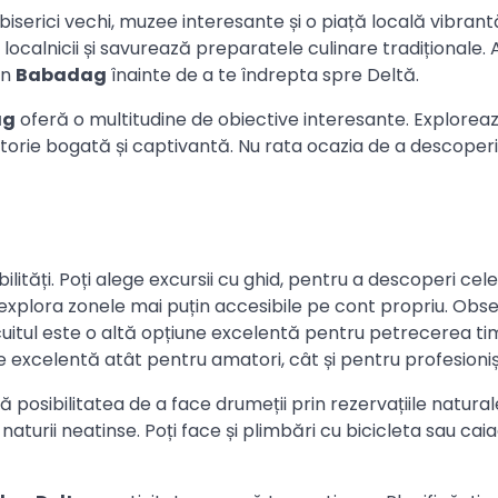
 biserici vechi, muzee interesante și o piață locală vibrant
 localnicii și savurează preparatele culinare tradiționale.
in
Babadag
înainte de a te îndrepta spre Deltă.
ag
oferă o multitudine de obiective interesante. Explorea
o istorie bogată și captivantă. Nu rata ocazia de a descoperi
lități. Poți alege excursii cu ghid, pentru a descoperi cel
și explora zonele mai puțin accesibile pe cont propriu. Obs
scuitul este o altă opțiune excelentă pentru petrecerea ti
tate excelentă atât pentru amatori, cât și pentru profesioniș
ă posibilitatea de a face drumeții prin rezervațiile natural
naturii neatinse. Poți face și plimbări cu bicicleta sau caia