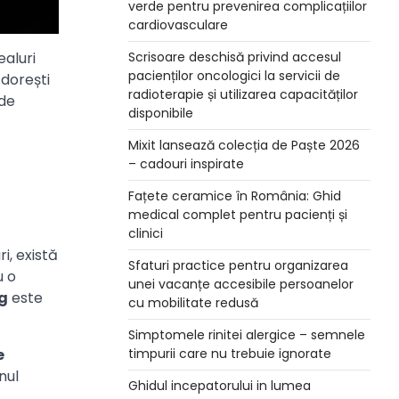
verde pentru prevenirea complicațiilor
cardiovasculare
Scrisoare deschisă privind accesul
ealuri
pacienților oncologici la servicii de
 dorești
radioterapie și utilizarea capacităților
 de
disponibile
Mixit lansează colecția de Paște 2026
– cadouri inspirate
Fațete ceramice în România: Ghid
medical complet pentru pacienți și
clinici
i, există
Sfaturi practice pentru organizarea
u o
unei vacanțe accesibile persoanelor
g
este
cu mobilitate redusă
Simptomele rinitei alergice – semnele
e
timpurii care nu trebuie ignorate
nul
Ghidul incepatorului in lumea