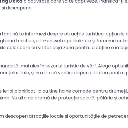
ag Delta
o activitate care să te captiveze. Planifică-ți e
și descoperiri.
rtant să te informezi despre atracțiile turistice, opțiunile 
 ghiduri turistice, site-uri web specializate și forumuri onl
iile celor care au vizitat deja zona pentru a obține o imag
andată, mai ales în sezonul turistic de vârf. Alege opțiuni
rințelor tale, și nu uita să verifici disponibilitatea pentru
e le-ai planificat. Ia cu tine haine comode pentru drumeții,
imb. Nu uita de cremă de protecție solară, pălărie și oche
 descoperi atracțiile locale și oportunitățile de petrece