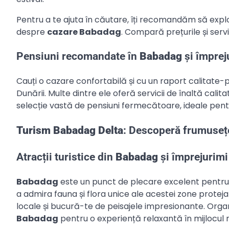
Pentru a te ajuta în căutare, îți recomandăm să explo
despre
cazare Babadag
. Compară prețurile și serv
Pensiuni recomandate în
Babadag
și împrej
Cauți o cazare confortabilă și cu un raport calitate-p
Dunării. Multe dintre ele oferă servicii de înaltă calit
selecție vastă de pensiuni fermecătoare, ideale pent
Turism Babadag Delta
: Descoperă frumuseț
Atracții turistice din
Babadag
și împrejurimi
Babadag
este un punct de plecare excelent pentru e
a admira fauna și flora unice ale acestei zone protejat
locale și bucură-te de peisajele impresionante. Organi
Babadag
pentru o experiență relaxantă în mijlocul n