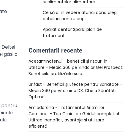
suplimentelor alimentare
iate
Ce să ai în vedere atunci când alegi
ochelarii pentru copii
Aparat dentar Spark: plan de
tratament.
 Deltei
Comentarii recente
i găsi o
Acetaminofenul - beneficii și riscuri în
utilizare - Medic 360
pe
Sindolor Gel Prospect:
Beneficiile și utilizările sale.
Urifast - Beneficii și Efecte pentru Sănătate -
Medic 360
pe
Vitamina D3: Cheia Sănătății
Optime
, pentru
Amiodarona - Tratamentul Aritmiilor
iurile
Cardiace. - Top Clinici
pe
Ghidul complet al
ului
Utifree: beneficii, avantaje și utilizare
eficientă