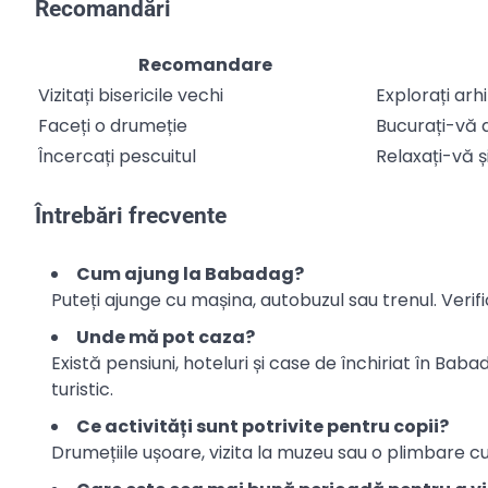
Recomandări
Recomandare
Vizitați bisericile vechi
Explorați arhi
Faceți o drumeție
Bucurați-vă 
Încercați pescuitul
Relaxați-vă și
Întrebări frecvente
Cum ajung la Babadag?
Puteți ajunge cu mașina, autobuzul sau trenul. Verific
Unde mă pot caza?
Există pensiuni, hoteluri și case de închiriat în Bab
turistic.
Ce activități sunt potrivite pentru copii?
Drumețiile ușoare, vizita la muzeu sau o plimbare cu