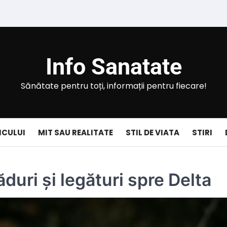
Info Sanatate
Sănătate pentru toți, informații pentru fiecare!
ICULUI
MIT SAU REALITATE
STIL DE VIATA
STIRI
ăduri și legături spre Delta