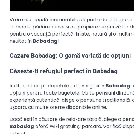
Vrei o escapadă memorabilă, departe de agitația or
domoale, păduri întinse și o apropiere surprinzător de
pentru o vacanță perfectă: liniște, natură și o mulți
neuitat în
Babadag
!
Cazare Babadag
: O gamă variată de opțiuni
Găsește-ți refugiul perfect în
Babadag
Indiferent de preferințele tale, vei găsi în
Babadag
c
opțiuni pentru toate bugetele. Multe pensiuni din zon
experiență autentică, alege o pensiune tradițională,
ușoară, cu multe oferte disponibile online.
Dacă ești în căutare de relaxare totală, alege o pens
Babadag
oferă WiFi gratuit și parcare. Verifică disp
estival.