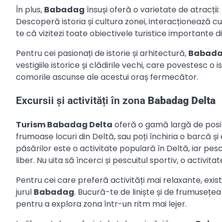
În plus,
Babadag
însuși oferă o varietate de atracții:
Descoperă istoria și cultura zonei, interacționează cu
te că vizitezi toate obiectivele turistice importante d
Pentru cei pasionați de istorie și arhitectură,
Babad
vestigiile istorice și clădirile vechi, care povestesc 
comorile ascunse ale acestui oraș fermecător.
Excursii și activități în zona
Babadag Delta
Turism Babadag Delta
oferă o gamă largă de posibi
frumoase locuri din Deltă, sau poți închiria o barcă 
păsărilor este o activitate populară în Deltă, iar pe
liber. Nu uita să încerci și pescuitul sportiv, o activi
Pentru cei care preferă activități mai relaxante, exist
jurul
Babadag
. Bucură-te de liniște și de frumusețea 
pentru a explora zona într-un ritm mai lejer.