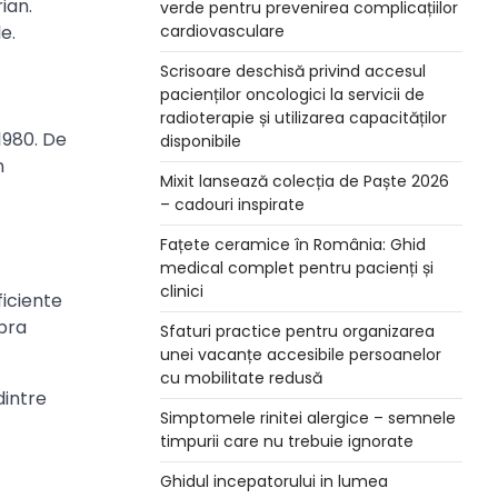
ian.
verde pentru prevenirea complicațiilor
e.
cardiovasculare
Scrisoare deschisă privind accesul
pacienților oncologici la servicii de
radioterapie și utilizarea capacităților
1980. De
disponibile
n
Mixit lansează colecția de Paște 2026
– cadouri inspirate
Fațete ceramice în România: Ghid
medical complet pentru pacienți și
clinici
ficiente
upra
Sfaturi practice pentru organizarea
unei vacanțe accesibile persoanelor
cu mobilitate redusă
dintre
Simptomele rinitei alergice – semnele
timpurii care nu trebuie ignorate
Ghidul incepatorului in lumea