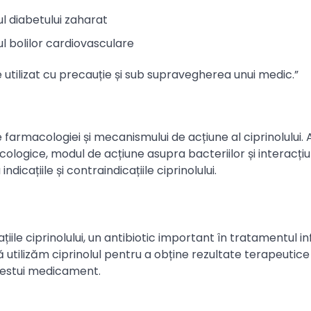
 diabetului zaharat
 bolilor cardiovasculare
ie utilizat cu precauție și sub supravegherea unui medic.”
 farmacologiei și mecanismului de acțiune al ciprinolului.
cologice, modul de acțiune asupra bacteriilor și interacțiu
cațiile și contraindicațiile ciprinolului.
țiile ciprinolului, un antibiotic important în tratamentul inf
 utilizăm ciprinolul pentru a obține rezultate terapeutic
acestui medicament.