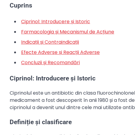
Cuprins
Ciprinol: Introducere și Istoric
Farmacologia și Mecanismul de Acțiune
Indicații și Contraindicații
Efecte Adverse și Reacții Adverse
Concluzii și Recomandări
Ciprinol: Introducere și Istoric
Ciprinolul este un antibiotic din clasa fluorochinolonel
medicament a fost descoperit în anii 1980 și a fost dez
ciprinolul a devenit unul dintre cele mai utilizate anti
Definiție și clasificare