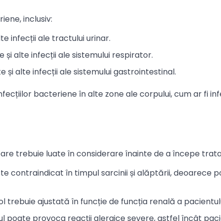
iene, inclusiv:
lte infecții ale tractului urinar.
e și alte infecții ale sistemului respirator.
e și alte infecții ale sistemului gastrointestinal.
fecțiilor bacteriene în alte zone ale corpului, cum ar fi infe
 care trebuie luate în considerare înainte de a începe trat
este contraindicat în timpul sarcinii și alăptării, deoarece 
ol trebuie ajustată în funcție de funcția renală a pacientulu
lul poate provoca reacții alergice severe, astfel încât paci