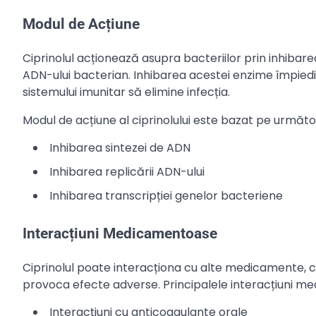
Modul de Acțiune
Ciprinolul acționează asupra bacteriilor prin inhibar
ADN-ului bacterian. Inhibarea acestei enzime împiedic
sistemului imunitar să elimine infecția.
Modul de acțiune al ciprinolului este bazat pe urmă
Inhibarea sintezei de ADN
Inhibarea replicării ADN-ului
Inhibarea transcripției genelor bacteriene
Interacțiuni Medicamentoase
Ciprinolul poate interacționa cu alte medicamente, 
provoca efecte adverse. Principalele interacțiuni med
Interacțiuni cu anticoagulante orale