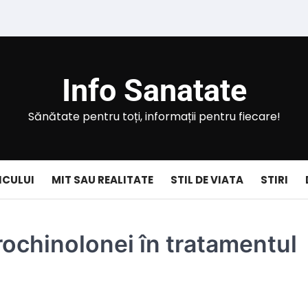
Info Sanatate
Sănătate pentru toți, informații pentru fiecare!
ICULUI
MIT SAU REALITATE
STIL DE VIATA
STIRI
orochinolonei în tratamentul