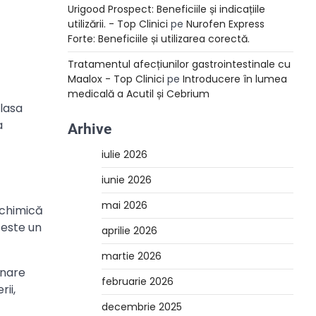
Urigood Prospect: Beneficiile și indicațiile
utilizării. - Top Clinici
pe
Nurofen Express
Forte: Beneficiile și utilizarea corectă.
Tratamentul afecțiunilor gastrointestinale cu
Maalox - Top Clinici
pe
Introducere în lumea
medicală a Acutil și Cebrium
clasa
a
Arhive
iulie 2026
iunie 2026
mai 2026
 chimică
 este un
aprilie 2026
martie 2026
inare
februarie 2026
ii,
decembrie 2025