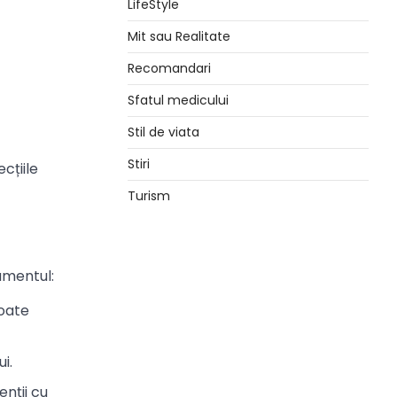
LifeStyle
Mit sau Realitate
Recomandari
Sfatul medicului
Stil de viata
Stiri
cțiile
Turism
amentul:
poate
i.
enții cu