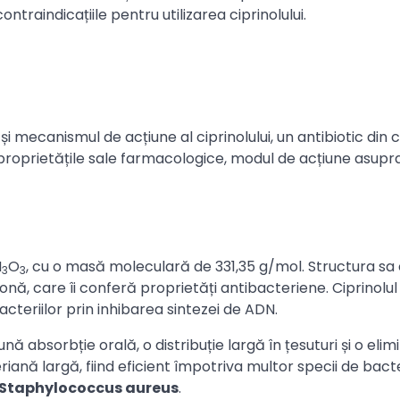
ontraindicațiile pentru utilizarea ciprinolului.
i mecanismul de acțiune al ciprinolului, un antibiotic din 
 proprietățile sale farmacologice, modul de acțiune asupr
N
O
, cu o masă moleculară de 331,35 g/mol. Structura sa
3
3
nă, care îi conferă proprietăți antibacteriene. Ciprinolul
cteriilor prin inhibarea sintezei de ADN.
nă absorbție orală, o distribuție largă în țesuturi și o elim
riană largă, fiind eficient împotriva multor specii de bacter
Staphylococcus aureus
.