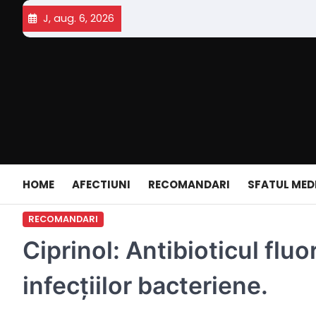
Skip
J, aug. 6, 2026
to
content
HOME
AFECTIUNI
RECOMANDARI
SFATUL MED
RECOMANDARI
Ciprinol: Antibioticul flu
infecțiilor bacteriene.