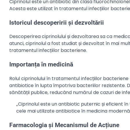
Ciprinolul este un antibiotic din clasa fluorochinolon
Acesta este utilizat în tratamentul infecțiilor bacteriene
Istoricul descoperirii și dezvoltării
Descoperirea ciprinolului și dezvoltarea sa ca medica
atunci, ciprinolul a fost studiat și dezvoltat în mai mul
tratamentul infecțiilor bacteriene.
Importanța în medicină
Rolul ciprinolului în tratamentul infecțiilor bacterien
antibiotice în lupta împotriva bacteriilor rezistente
sănătății publice, reducând numărul de cazuri de infecț
„Ciprinolul este un antibiotic puternic și eficient 
cele mai utilizate antibiotice în medicina modernă
Farmacologia și Mecanismul de Acțiune