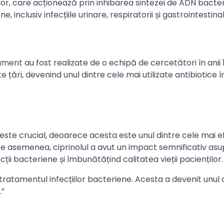
elor, care acționează prin inhibarea sintezei de ADN bacter
, inclusiv infecțiile urinare, respiratorii și gastrointestinal
ment au fost realizate de o echipă de cercetători în anii 
te țări, devenind unul dintre cele mai utilizate antibiotice î
e este crucial, deoarece acesta este unul dintre cele mai e
. De asemenea, ciprinolul a avut un impact semnificativ as
ii bacteriene și îmbunătățind calitatea vieții pacienților.
în tratamentul infecțiilor bacteriene. Acesta a devenit unul 
.”