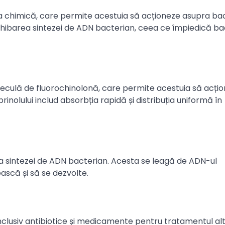
a chimică, care permite acestuia să acționeze asupra bact
nhibarea sintezei de ADN bacterian, ceea ce împiedică bac
leculă de fluorochinolonă, care permite acestuia să acți
rinolului includ absorbția rapidă și distribuția uniformă în
rea sintezei de ADN bacterian. Acesta se leagă de ADN-ul
ască și să se dezvolte.
nclusiv antibiotice și medicamente pentru tratamentul al