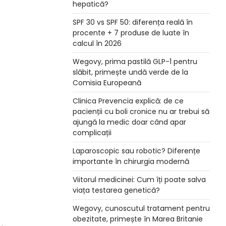
hepatică?
SPF 30 vs SPF 50: diferența reală în
procente + 7 produse de luate în
calcul în 2026
Wegovy, prima pastilă GLP-1 pentru
slăbit, primește undă verde de la
Comisia Europeană
Clinica Prevencia explică: de ce
pacienții cu boli cronice nu ar trebui să
ajungă la medic doar când apar
complicații
Laparoscopic sau robotic? Diferențe
importante în chirurgia modernă
Viitorul medicinei: Cum îți poate salva
viața testarea genetică?
Wegovy, cunoscutul tratament pentru
obezitate, primește în Marea Britanie