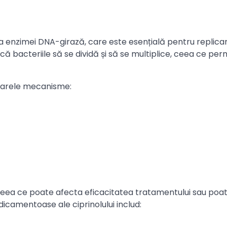
ea enzimei DNA-girază, care este esențială pentru replica
ă bacteriile să se dividă și să se multiplice, ceea ce per
toarele mecanisme:
ceea ce poate afecta eficacitatea tratamentului sau poa
icamentoase ale ciprinolului includ: