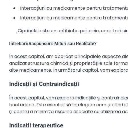
Interacțiuni cu medicamente pentru tratamentul
Interacțiuni cu medicamente pentru tratamentul
„Ciprinolul este un antibiotic puternic, care trebu
Intrebari/Raspunsuri: Mituri sau Realitate?
În acest capitol, am abordat principalele aspecte ale
analizat structura chimică și proprietățile sale farma
alte medicamente. În următorul capitol, vom explora indi
Indicații și Contraindicații
În acest capitol, vom explora indicațiile și contraindica
bacteriene. Este esențial să înțelegem cum și când să
și pentru a minimiza riscurile asociate cu utilizarea 
Indicații terapeutice