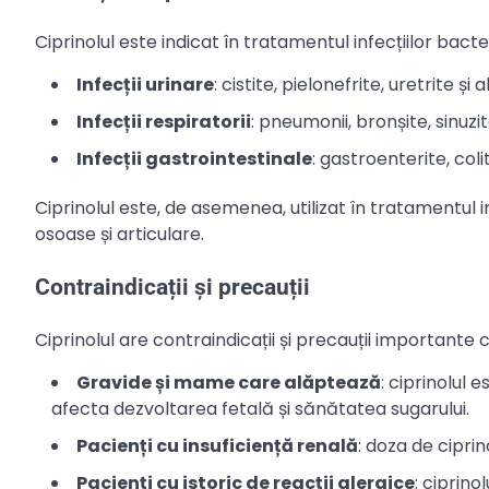
Ciprinolul este indicat în tratamentul infecțiilor bacter
Infecții urinare
: cistite, pielonefrite, uretrite și a
Infecții respiratorii
: pneumonii, bronșite, sinuzit
Infecții gastrointestinale
: gastroenterite, colit
Ciprinolul este, de asemenea, utilizat în tratamentul in
osoase și articulare.
Contraindicații și precauții
Ciprinolul are contraindicații și precauții importante
Gravide și mame care alăptează
: ciprinolul 
afecta dezvoltarea fetală și sănătatea sugarului.
Pacienți cu insuficiență renală
: doza de ciprin
Pacienți cu istoric de reacții alergice
: ciprino