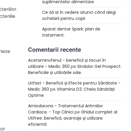
suplimentelor alimentare
eriilor.
Ce să ai în vedere atunci când alegi
teriile
ochelarii pentru copii
Aparat dentar Spark: plan de
tratament.
Comentarii recente
oneze
Acetaminofenul - beneficii și riscuri în
utilizare - Medic 360
pe
Sindolor Gel Prospect:
Beneficiile și utilizările sale.
Urifast - Beneficii și Efecte pentru Sănătate -
Medic 360
pe
Vitamina D3: Cheia Sănătății
Optime
Amiodarona - Tratamentul Aritmiilor
Cardiace. - Top Clinici
pe
Ghidul complet al
Utifree: beneficii, avantaje și utilizare
eficientă
tor