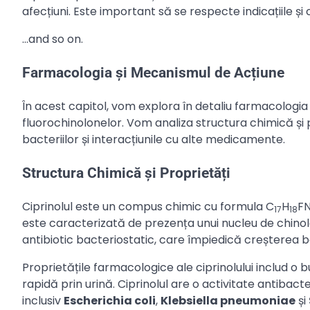
afecțiuni. Este important să se respecte indicațiile și c
…and so on.
Farmacologia și Mecanismul de Acțiune
În acest capitol, vom explora în detaliu farmacologia ș
fluorochinolonelor. Vom analiza structura chimică și
bacteriilor și interacțiunile cu alte medicamente.
Structura Chimică și Proprietăți
Ciprinolul este un compus chimic cu formula C
H
F
17
18
este caracterizată de prezența unui nucleu de chinolo
antibiotic bacteriostatic, care împiedică creșterea ba
Proprietățile farmacologice ale ciprinolului includ o bu
rapidă prin urină. Ciprinolul are o activitate antibacte
inclusiv
Escherichia coli
,
Klebsiella pneumoniae
și