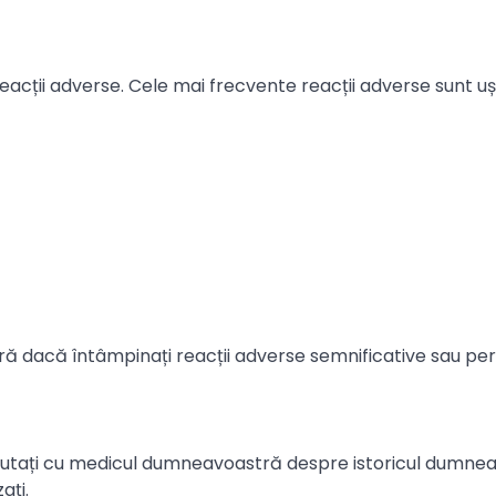
cții adverse. Cele mai frecvente reacții adverse sunt uș
ă dacă întâmpinați reacții adverse semnificative sau per
iscutați cu medicul dumneavoastră despre istoricul dumne
ați.