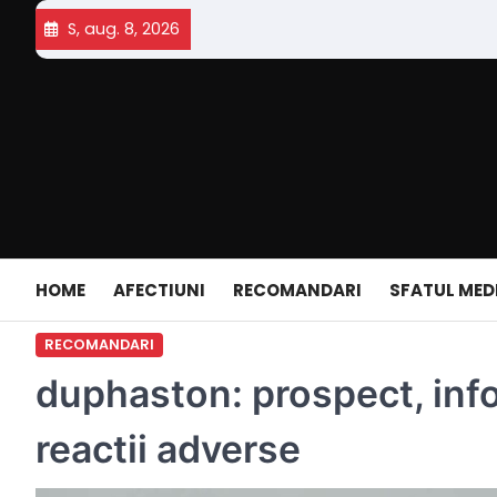
Skip
S, aug. 8, 2026
to
content
HOME
AFECTIUNI
RECOMANDARI
SFATUL MED
RECOMANDARI
duphaston: prospect, info
reactii adverse