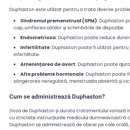
Duphaston este utilizat pentru a trata diverse proble
Sindromul premenstrual (SPM)
: Duphaston po
cap, umflarea sânilor și schimbările de dispoziție.
Endometrioza
: Duphaston poate reduce durere
Infertilitate
: Duphaston poate fi utilizat pentru a
infertilitate.
Amenințarea de avort
: Duphaston poate ajuta
Alte probleme hormonale
: Duphaston poate fi
sângerarea neregulată, menstruația absentă și cic
Cum se administrează Duphaston?
Doza de Duphaston și durata tratamentului variază în
cu strictețe instrucțiunile medicului dumneavoastră 
Duphaston se administrează de obicei pe cale orală, 