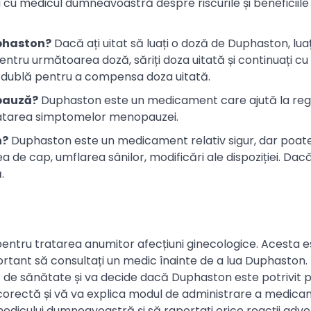
cu medicul dumneavoastră despre riscurile și beneficiile
uphaston?
Dacă ați uitat să luați o doză de Duphaston, lua
ntru următoarea doză, săriți doza uitată și continuați cu
ă dublă pentru a compensa doza uitată.
pauză?
Duphaston este un medicament care ajută la reg
tratarea simptomelor menopauzei.
n?
Duphaston este un medicament relativ sigur, dar poat
de cap, umflarea sânilor, modificări ale dispoziției. Dacă
.
tru tratarea anumitor afecțiuni ginecologice. Acesta e
rtant să consultați un medic înainte de a lua Duphaston.
e sănătate și va decide dacă Duphaston este potrivit 
rectă și vă va explica modul de administrare a medicam
edicului dumneavoastră și să raportați orice reacții adve