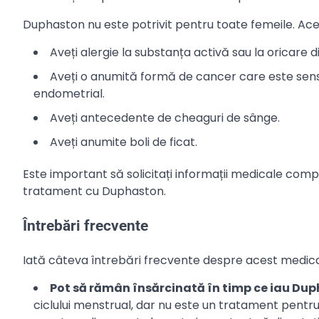
Duphaston nu este potrivit pentru toate femeile. Ace
Aveți alergie la substanța activă sau la oricare d
Aveți o anumită formă de cancer care este sensi
endometrial.
Aveți antecedente de cheaguri de sânge.
Aveți anumite boli de ficat.
Este important să solicitați informații medicale com
tratament cu Duphaston.
Întrebări frecvente
Iată câteva întrebări frecvente despre acest medi
Pot să rămân însărcinată în timp ce iau Du
ciclului menstrual, dar nu este un tratament pentru i