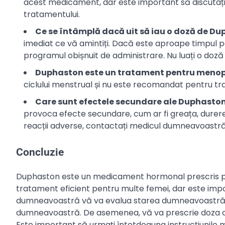
acest medicament, dar este important să discutați 
tratamentului.
Ce se întâmplă dacă uit să iau o doză de D
imediat ce vă amintiți. Dacă este aproape timpul pe
programul obișnuit de administrare. Nu luați o doz
Duphaston este un tratament pentru meno
ciclului menstrual și nu este recomandat pentru 
Care sunt efectele secundare ale Duphasto
provoca efecte secundare, cum ar fi greața, durerea 
reacții adverse, contactați medicul dumneavoastră
Concluzie
Duphaston este un medicament hormonal prescris pen
tratament eficient pentru multe femei, dar este impo
dumneavoastră vă va evalua starea dumneavoastră d
dumneavoastră. De asemenea, vă va prescrie doza co
Este important să urmați întotdeauna instrucțiunile m