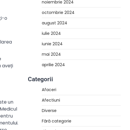
noiembrie 2024
octombrie 2024
ți-o
august 2024
iulie 2024
larea
iunie 2024
mai 2024
e
aprilie 2024
 aveți
Categorii
Afaceri
Afectiuni
ste un
 Medicul
Diverse
pentru
Fără categorie
entului.
rse.