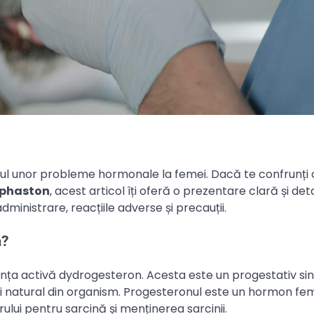
ul unor probleme hormonale la femei. Dacă te confrunți 
uphaston
, acest articol îți oferă o prezentare clară și det
ministrare, reacțiile adverse și precauții.
ă?
a activă dydrogesteron. Acesta este un progestativ sint
 natural din organism. Progesteronul este un hormon fem
rului pentru sarcină și menținerea sarcinii.