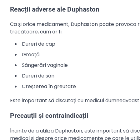
Reacții adverse ale Duphaston
Ca și orice medicament, Duphaston poate provoca rea
trecătoare, cum ar fi:
Dureri de cap
Greață
Sângerări vaginale
Dureri de sân
Creșterea în greutate
Este important să discutați cu medicul dumneavoastr
Precauții și contraindicații
Înainte de a utiliza Duphaston, este important să d
medical și despre orice medicamente pe care le utiliz