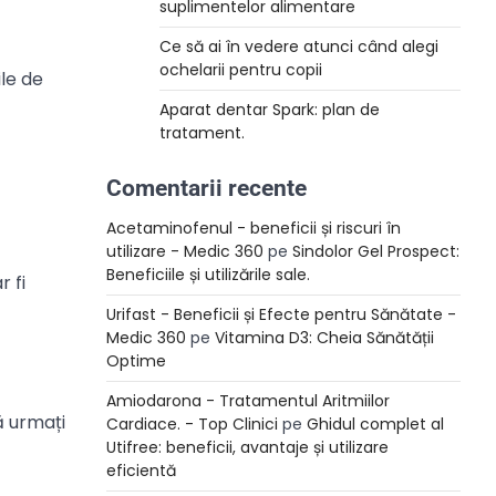
suplimentelor alimentare
Ce să ai în vedere atunci când alegi
ochelarii pentru copii
le de
Aparat dentar Spark: plan de
tratament.
Comentarii recente
Acetaminofenul - beneficii și riscuri în
utilizare - Medic 360
pe
Sindolor Gel Prospect:
Beneficiile și utilizările sale.
 fi
Urifast - Beneficii și Efecte pentru Sănătate -
Medic 360
pe
Vitamina D3: Cheia Sănătății
Optime
Amiodarona - Tratamentul Aritmiilor
ă urmați
Cardiace. - Top Clinici
pe
Ghidul complet al
Utifree: beneficii, avantaje și utilizare
eficientă