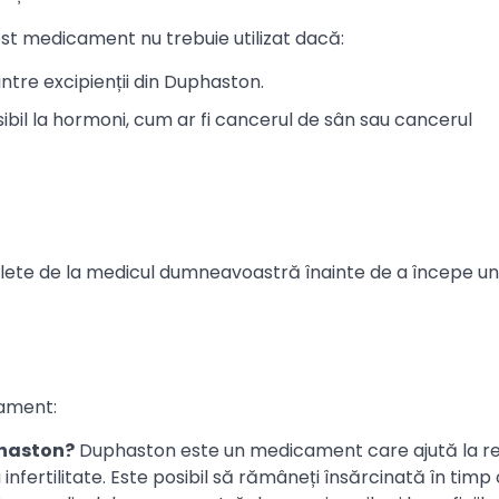
st medicament nu trebuie utilizat dacă:
intre excipienții din Duphaston.
bil la hormoni, cum ar fi cancerul de sân sau cancerul
plete de la medicul dumneavoastră înainte de a începe un
cament:
phaston?
Duphaston este un medicament care ajută la r
nfertilitate. Este posibil să rămâneți însărcinată în timp 