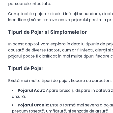
persoanele infectate.
Complicațiile pojarului includ infecții secundare, cic
identifice și să se trateze cauza pojarului pentru a p
Tipuri de Pojar și Simptomele lor
În acest capitol, vom explora în detaliu tipurile de poj
cauzată de diverse factori, cum ar fi infecții, alergii și
pojarul poate fi clasificat în mai multe tipuri, fiecare
Tipuri de Pojar
Există mai multe tipuri de pojar, fiecare cu caracteri
Pojarul Acut
: Apare brusc și dispare în câteva
arsură.
Pojarul Cronic
: Este o formă mai severă a poja
precum roșeață, umflătură, și senzație de arsură.