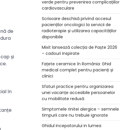
verde pentru prevenirea complicațiilor
cardiovasculare
Scrisoare deschisă privind accesul
pacienților oncologici la servicii de
ună de
radioterapie și utilizarea capacităților
disponibile
 dura
Mixit lansează colecția de Paște 2026
– cadouri inspirate
 cap și
ce.
Fațete ceramice în România: Ghid
medical complet pentru pacienți și
clinici
Sfaturi practice pentru organizarea
ial în
unei vacanțe accesibile persoanelor
cu mobilitate redusă
Simptomele rinitei alergice – semnele
stanțe
timpurii care nu trebuie ignorate
Ghidul incepatorului in lumea
m