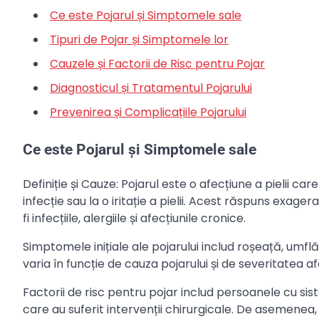
Ce este Pojarul și Simptomele sale
Tipuri de Pojar și Simptomele lor
Cauzele și Factorii de Risc pentru Pojar
Diagnosticul și Tratamentul Pojarului
Prevenirea și Complicațiile Pojarului
Ce este Pojarul și Simptomele sale
Definiție și Cauze: Pojarul este o afecțiune a pielii 
infecție sau la o iritație a pielii. Acest răspuns exage
fi infecțiile, alergiile și afecțiunile cronice.
Simptomele inițiale ale pojarului includ roșeață, umf
varia în funcție de cauza pojarului și de severitatea afe
Factorii de risc pentru pojar includ persoanele cu sis
care au suferit intervenții chirurgicale. De asemenea