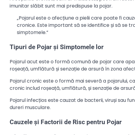
imunitar slăbit sunt mai predispuse la pojar.
„Pojarul este o afecțiune a pielii care poate fi cauzat
cronice. Este important să se identifice și să se t
simptomele.”
Tipuri de Pojar și Simptomele lor
Pojarul acut este o formă comună de pojar care apare
roșeață, umflătură și senzație de arsură în zona afec
Pojarul cronic este o formă mai severă a pojarului, 
cronic includ roșeață, umflătură, și senzație de arsur
Pojarul infecțios este cauzat de bacterii, viruși sau f
dureri musculare.
Cauzele și Factorii de Risc pentru Pojar