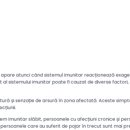
care apare atunci când sistemul imunitar reacționează exage
rat al sistemului imunitar poate fi cauzat de diverse factori
lătură și senzație de arsură în zona afectată. Aceste sim
cțiunii.
tem imunitar slăbit, persoanele cu afecțiuni cronice și pe
, persoanele care au suferit de pojar în trecut sunt mai p