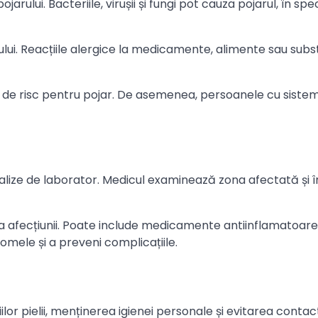
rului. Bacteriile, virușii și fungi pot cauza pojarul, în spec
lui. Reacțiile alergice la medicamente, alimente sau sub
tor de risc pentru pojar. De asemenea, persoanele cu siste
analize de laborator. Medicul examinează zona afectată și 
a afecțiunii. Poate include medicamente antiinflamatoare
omele și a preveni complicațiile.
iilor pielii, menținerea igienei personale și evitarea contac