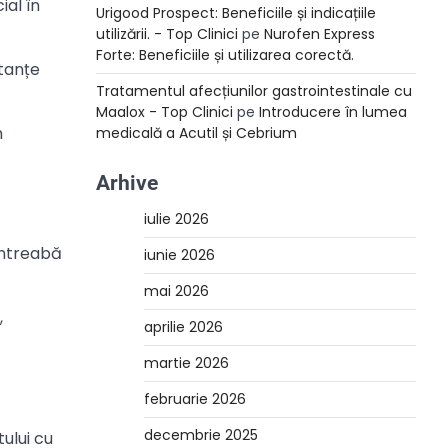
ial în
Urigood Prospect: Beneficiile și indicațiile
utilizării. - Top Clinici
pe
Nurofen Express
Forte: Beneficiile și utilizarea corectă.
stanțe
Tratamentul afecțiunilor gastrointestinale cu
Maalox - Top Clinici
pe
Introducere în lumea
m
medicală a Acutil și Cebrium
Arhive
iulie 2026
întreabă
iunie 2026
mai 2026
,
aprilie 2026
martie 2026
februarie 2026
decembrie 2025
tului cu