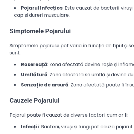
Pojarul Infecțios
: Este cauzat de bacterii, viruș
cap și dureri musculare.
Simptomele Pojarului
Simptomele pojarului pot varia în funcție de tipul și 
sunt:
Rosereață
: Zona afectată devine roșie și inflam
Umflătură
: Zona afectată se umflă și devine d
Senzație de arsură
: Zona afectată poate fi îns
Cauzele Pojarului
Pojarul poate fi cauzat de diverse factori, cum ar fi:
Infecții
: Bacterii, viruși și fungi pot cauza pojarul.