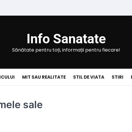
Info Sanatate
Sănătate pentru toți, informații pentru fiecare!
ICULUI
MIT SAU REALITATE
STIL DE VIATA
STIRI
mele sale