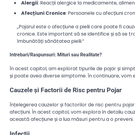
Alergii
: Reacții alergice la medicamente, alime
Afecțiuni Cronice
: Persoanele cu afecțiuni croni
„Pojarul este o afecțiune a pielii care poate fi cauzat
cronice. Este important să se identifice și să se tr
îmbunătăți sănătatea pielii.”
Intrebari/Raspunsuri: Mituri sau Realitate?
În acest capitol, am explorat tipurile de pojar și simp
și poate avea diverse simptome. În continuare, vom ex
Cauzele și Factorii de Risc pentru Pojar
Înțelegerea cauzelor și factorilor de risc pentru poj
afecțiuni. În acest capitol, vom explora în detaliu cauz
această afecțiune și a lua măsuri pentru a o preveni.
Infecții