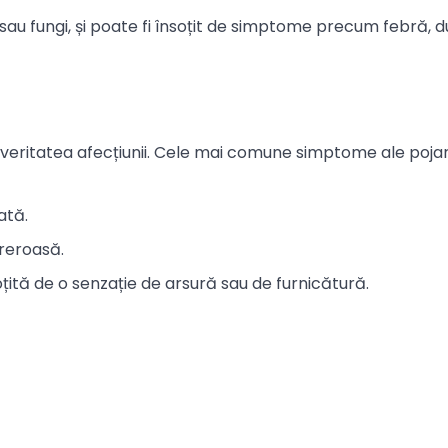
i sau fungi, și poate fi însoțit de simptome precum febră, d
severitatea afecțiunii. Cele mai comune simptome ale pojar
ată.
ureroasă.
oțită de o senzație de arsură sau de furnicătură.