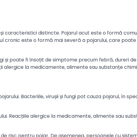
 și caracteristici distincte. Pojarul acut este o formă com
rul cronic este o formă mai severă a pojarului, care poate
ungi și poate fi însoțit de simptome precum febră, dureri de
cții alergice la medicamente, alimente sau substanțe chimi
rului. Bacteriile, virușii și fungi pot cauza pojarul, în spec
lui. Reacțiile alergice la medicamente, alimente sau sub
tor de risc pentru pojar. De asemenea, persoanele cu siste