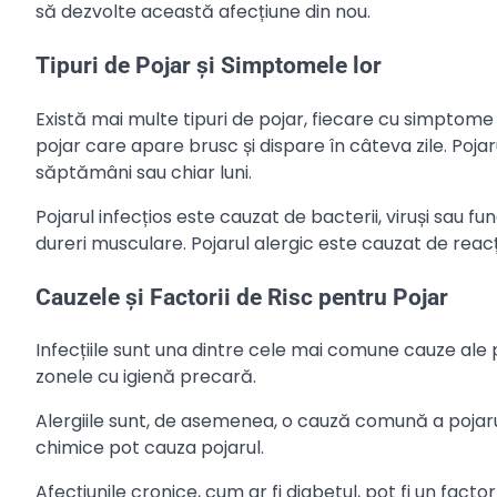
să dezvolte această afecțiune din nou.
Tipuri de Pojar și Simptomele lor
Există mai multe tipuri de pojar, fiecare cu simptome
pojar care apare brusc și dispare în câteva zile. Poja
săptămâni sau chiar luni.
Pojarul infecțios este cauzat de bacterii, viruși sau f
dureri musculare. Pojarul alergic este cauzat de rea
Cauzele și Factorii de Risc pentru Pojar
Infecțiile sunt una dintre cele mai comune cauze ale poja
zonele cu igienă precară.
Alergiile sunt, de asemenea, o cauză comună a pojaru
chimice pot cauza pojarul.
Afecțiunile cronice, cum ar fi diabetul, pot fi un fac