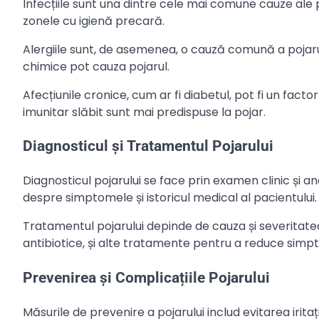
Infecțiile sunt una dintre cele mai comune cauze ale poja
zonele cu igienă precară.
Alergiile sunt, de asemenea, o cauză comună a pojaru
chimice pot cauza pojarul.
Afecțiunile cronice, cum ar fi diabetul, pot fi un fac
imunitar slăbit sunt mai predispuse la pojar.
Diagnosticul și Tratamentul Pojarului
Diagnosticul pojarului se face prin examen clinic și 
despre simptomele și istoricul medical al pacientului.
Tratamentul pojarului depinde de cauza și severitate
antibiotice, și alte tratamente pentru a reduce simpt
Prevenirea și Complicațiile Pojarului
Măsurile de prevenire a pojarului includ evitarea iritaț