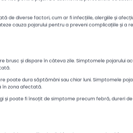
ă de diverse factori, cum ar fi infecțiile, alergiile și afecți
rateze cauza pojarului pentru a preveni complicațiile și a 
 brusc și dispare în câteva zile. Simptomele pojarului ac
tată.
care poate dura săptămâni sau chiar luni. Simptomele pojar
ă în zona afectată.
ungi și poate fi însoțit de simptome precum febră, dureri de