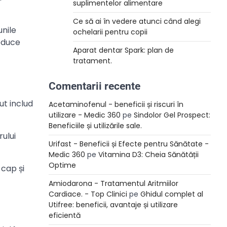
suplimentelor alimentare
Ce să ai în vedere atunci când alegi
unile
ochelarii pentru copii
reduce
Aparat dentar Spark: plan de
tratament.
Comentarii recente
ut includ
Acetaminofenul - beneficii și riscuri în
utilizare - Medic 360
pe
Sindolor Gel Prospect:
Beneficiile și utilizările sale.
ului
Urifast - Beneficii și Efecte pentru Sănătate -
Medic 360
pe
Vitamina D3: Cheia Sănătății
Optime
 cap și
Amiodarona - Tratamentul Aritmiilor
Cardiace. - Top Clinici
pe
Ghidul complet al
Utifree: beneficii, avantaje și utilizare
eficientă