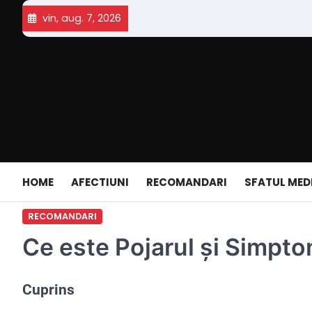
Skip
vin, aug. 7, 2026
to
content
HOME
AFECTIUNI
RECOMANDARI
SFATUL MED
RECOMANDARI
Ce este Pojarul și Simpto
Cuprins