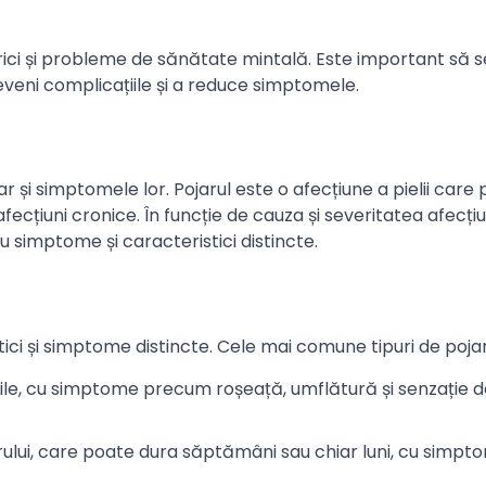
atrici și probleme de sănătate mintală. Este important să s
reveni complicațiile și a reduce simptomele.
ar și simptomele lor. Pojarul este o afecțiune a pielii care 
 afecțiuni cronice. În funcție de cauza și severitatea afecțiun
 cu simptome și caracteristici distincte.
stici și simptome distincte. Cele mai comune tipuri de pojar
 zile, cu simptome precum roșeață, umflătură și senzație 
rului, care poate dura săptămâni sau chiar luni, cu simpt