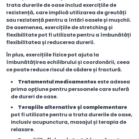
trata durerile de oase includ exercițiile de
rezistență, care implică utilizarea de greutăți
sau rezistență pentru a întări oasele și mușchii.
De asemenea, exercițiile de stretching și
flexibilitate pot fi utilizate pentru a îmbunătăți
flexibilitatea și reducerea durerii.
În plus, exercițiile fizice pot ajuta la
îmbunătățirea echilibrului și coordonării, ceea
ce poate reduce riscul de cădere și fractură.
Tratamentul medicamentos
este adesea
prima opțiune pentru persoanele care suferă
de dureri de oase.
Terapiile alternative și complementare
pot fi utilizate pentru a trata durerile de oase,
inclusiv acupunctura, masajul și terapia de
relaxare.