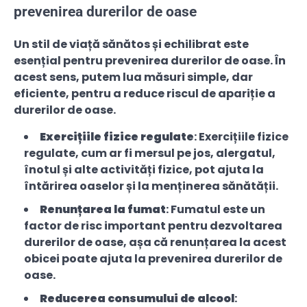
prevenirea durerilor de oase
Un stil de viață sănătos și echilibrat este
esențial pentru prevenirea durerilor de oase. În
acest sens, putem lua măsuri simple, dar
eficiente, pentru a reduce riscul de apariție a
durerilor de oase.
Exercițiile fizice regulate
: Exercițiile fizice
regulate, cum ar fi mersul pe jos, alergatul,
înotul și alte activități fizice, pot ajuta la
întărirea oaselor și la menținerea sănătății.
Renunțarea la fumat
: Fumatul este un
factor de risc important pentru dezvoltarea
durerilor de oase, așa că renunțarea la acest
obicei poate ajuta la prevenirea durerilor de
oase.
Reducerea consumului de alcool
: