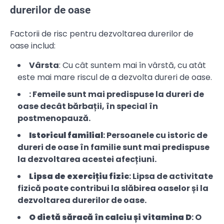
durerilor de oase
Factorii de risc pentru dezvoltarea durerilor de
oase includ:
Vârsta
: Cu cât suntem mai în vârstă, cu atât
este mai mare riscul de a dezvolta dureri de oase.
: Femeile sunt mai predispuse la dureri de
oase decât bărbații, în special în
postmenopauză.
Istoricul familial
: Persoanele cu istoric de
dureri de oase în familie sunt mai predispuse
la dezvoltarea acestei afecțiuni.
Lipsa de exercițiu fizic
: Lipsa de activitate
fizică poate contribui la slăbirea oaselor și la
dezvoltarea durerilor de oase.
O dietă săracă în calciu și vitamina D
: O