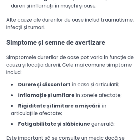
dureri și inflamații în mușchi și oase;
Alte cauze ale durerilor de oase includ traumatisme,
infecții și tumori.
Simptome și semne de avertizare
Simptomele durerilor de oase pot varia în funcție de
cauza și locația durerii. Cele mai comune simptome
includ:
Durere și disconfort
în oase și articulații;
Inflamație și umflare
în zonele afectate;
Rigiditate și limitare a mișcării
în
articulațiile afectate;
Fatigabilitate și slăbiciune
generală;
Este important să se consulte un medic dacă se