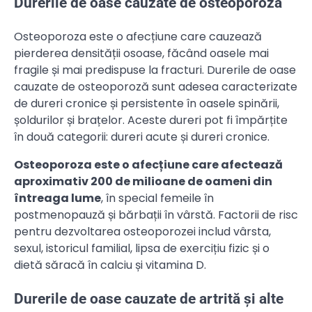
Durerile de oase cauzate de osteoporoză
Osteoporoza este o afecțiune care cauzează
pierderea densității osoase, făcând oasele mai
fragile și mai predispuse la fracturi. Durerile de oase
cauzate de osteoporoză sunt adesea caracterizate
de dureri cronice și persistente în oasele spinării,
șoldurilor și brațelor. Aceste dureri pot fi împărțite
în două categorii: dureri acute și dureri cronice.
Osteoporoza este o afecțiune care afectează
aproximativ 200 de milioane de oameni din
întreaga lume
, în special femeile în
postmenopauză și bărbații în vârstă. Factorii de risc
pentru dezvoltarea osteoporozei includ vârsta,
sexul, istoricul familial, lipsa de exercițiu fizic și o
dietă săracă în calciu și vitamina D.
Durerile de oase cauzate de artrită și alte