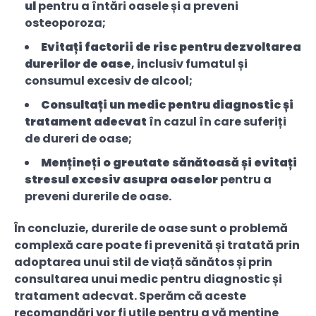
ul
pentru a întări oasele și a preveni
osteoporoza;
Evitați factorii de risc pentru dezvoltarea
durerilor de oase
, inclusiv fumatul și
consumul excesiv de alcool;
Consultați un medic pentru diagnostic și
tratament adecvat
în cazul în care suferiți
de dureri de oase;
Mențineți o greutate sănătoasă și evitați
stresul excesiv asupra oaselor
pentru a
preveni durerile de oase.
În concluzie, durerile de oase sunt o problemă
complexă care poate fi prevenită și tratată prin
adoptarea unui stil de viață sănătos și prin
consultarea unui medic pentru diagnostic și
tratament adecvat. Sperăm că aceste
recomandări vor fi utile pentru a vă menține