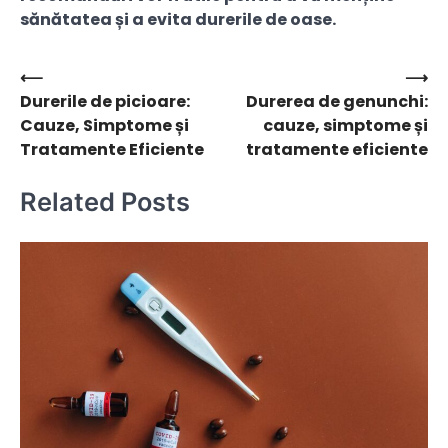
sănătatea și a evita durerile de oase.
⟵
⟶
Navigare
Durerile de picioare:
Durerea de genunchi:
în
Cauze, Simptome și
cauze, simptome și
articole
Tratamente Eficiente
tratamente eficiente
Related Posts