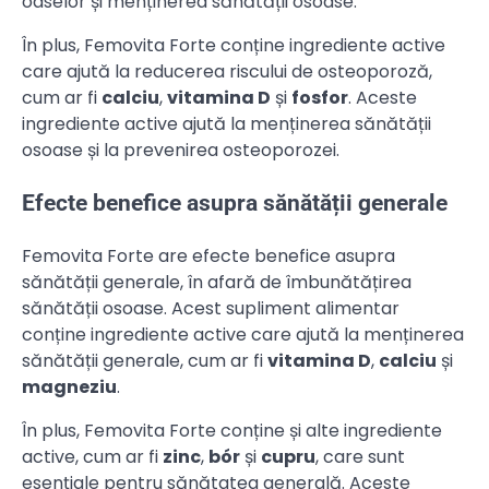
oaselor și menținerea sănătății osoase.
În plus, Femovita Forte conține ingrediente active
care ajută la reducerea riscului de osteoporoză,
cum ar fi
calciu
,
vitamina D
și
fosfor
. Aceste
ingrediente active ajută la menținerea sănătății
osoase și la prevenirea osteoporozei.
Efecte benefice asupra sănătății generale
Femovita Forte are efecte benefice asupra
sănătății generale, în afară de îmbunătățirea
sănătății osoase. Acest supliment alimentar
conține ingrediente active care ajută la menținerea
sănătății generale, cum ar fi
vitamina D
,
calciu
și
magneziu
.
În plus, Femovita Forte conține și alte ingrediente
active, cum ar fi
zinc
,
bór
și
cupru
, care sunt
esențiale pentru sănătatea generală. Aceste