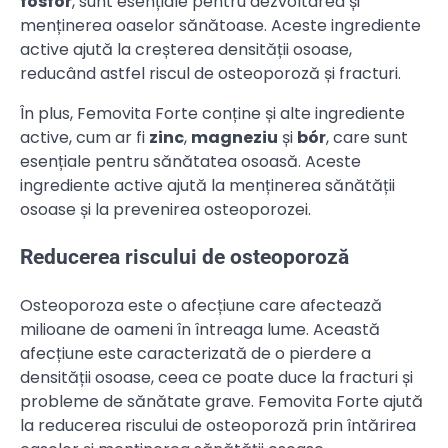
fosfor
, sunt esențiale pentru dezvoltarea și
menținerea oaselor sănătoase. Aceste ingrediente
active ajută la creșterea densității osoase,
reducând astfel riscul de osteoporoză și fracturi.
În plus, Femovita Forte conține și alte ingrediente
active, cum ar fi
zinc
,
magneziu
și
bór
, care sunt
esențiale pentru sănătatea osoasă. Aceste
ingrediente active ajută la menținerea sănătății
osoase și la prevenirea osteoporozei.
Reducerea riscului de osteoporoză
Osteoporoza este o afecțiune care afectează
milioane de oameni în întreaga lume. Această
afecțiune este caracterizată de o pierdere a
densității osoase, ceea ce poate duce la fracturi și
probleme de sănătate grave. Femovita Forte ajută
la reducerea riscului de osteoporoză prin întărirea