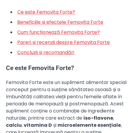
Ce este Femovita Forte?
Beneficiile și efectele Femovita Forte
Cum funcționează Femovita Forte?
Pareri și recenzii despre Femovita Forte
Concluzii și recomandări
Ce este Femovita Forte?
Femovita Forte este un supliment alimentar special
conceput pentru a susține sănătatea osoasă și a
îmbunătăți calitatea vieții pentru femeile aflate în
perioada de menopauză și postmenopauză. Acest
supliment conține o combinație de ingrediente
naturale, printre care extract de
iso-flavone
,
calciu
,
vitamina D
și
microelemente esențiale
,
care lucrează împreună pentru a susține