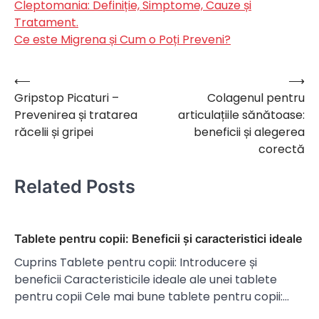
Cleptomania: Definiție, Simptome, Cauze și
Tratament.
Ce este Migrena și Cum o Poți Preveni?
⟵
⟶
Navigare
Gripstop Picaturi –
Colagenul pentru
în
Prevenirea și tratarea
articulațiile sănătoase:
articole
răcelii și gripei
beneficii și alegerea
corectă
Related Posts
Tablete pentru copii: Beneficii și caracteristici ideale
Cuprins Tablete pentru copii: Introducere și
beneficii Caracteristicile ideale ale unei tablete
pentru copii Cele mai bune tablete pentru copii:…