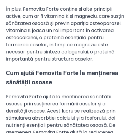
În plus, Femovita Forte conține și alte principii
active, cum ar fi vitamina K și magneziu, care susțin
sănătatea osoasă și previn apariția osteoporozei.
Vitamina K joacă un rol important în activarea
osteocalcinei, o proteină esențială pentru
formarea oaselor, în timp ce magneziu este
necesar pentru sinteza colagenului, o proteină
importantă pentru structura oaselor.
Cum ajută Femovita Forte la menținerea
sănătății osoase
Femovita Forte ajută la menținerea sănătății
osoase prin susținerea formării oaselor și a
densității osoase. Acest lucru se realizează prin
stimularea absorbției calciului și a fosforului, doi
nutrienți esențiali pentru sănătatea osoasă. De
asemenea, Femovita Forte ajută la reducerea