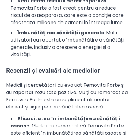
Reducerea riscului de osteoporoză
:
Femovita Forte a fost creat pentru a reduce
riscul de osteoporoză, care este o condiție care
afectează milioane de oameni în întreaga lume.
Îmbunătățirea sănătății generale
: Mulți
utilizatori au raportat o îmbunătățire a sănătății
generale, inclusiv o creștere a energiei și a
vitalității.
Recenzii și evaluări ale medicilor
Medicii și cercetătorii au evaluat Femovita Forte și
au raportat rezultate pozitive. Mulți au remarcat că
Femovita Forte este un supliment alimentar
eficient și sigur pentru sănătatea osoasă.
Eficacitatea în îmbunătățirea sănătății
osoase
: Medicii au remarcat că Femovita Forte
este eficient în îmbunătățirea sănătății osoase și