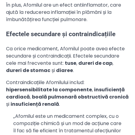
În plus, Afomilul are un efect antiinflamator, care
ajută la reducerea inflamației în plămâni și la
îmbunătățirea funcției pulmonare.
Efectele secundare și contraindicațiile
Ca orice medicament, Afomilul poate avea efecte
secundare și contraindicații. Efectele secundare
cele mai frecvente sunt:
tuse
,
dureri de cap
,
dureri de stomac
și
diaree
.
Contraindicațiile Afomilului includ:
hipersensibilitate la componente
,
insuficiență
cardiacă
,
boală pulmonară obstructivă cronică
și
insuficiență renală
.
„Afomilul este un medicament complex, cu o
compoziție chimică și un mod de acțiune care
îl fac să fie eficient în tratamentul afecțiunilor