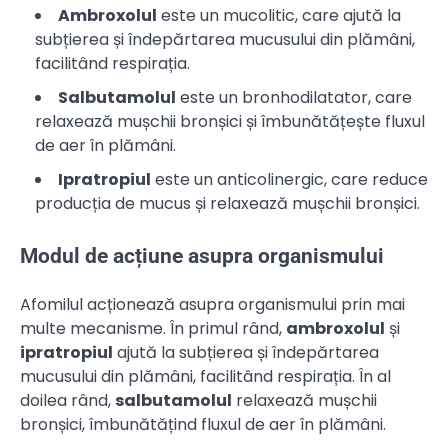
Ambroxolul
este un mucolitic, care ajută la
subțierea și îndepărtarea mucusului din plămâni,
facilitând respirația.
Salbutamolul
este un bronhodilatator, care
relaxează mușchii bronșici și îmbunătățește fluxul
de aer în plămâni.
Ipratropiul
este un anticolinergic, care reduce
producția de mucus și relaxează mușchii bronșici.
Modul de acțiune asupra organismului
Afomilul acționează asupra organismului prin mai
multe mecanisme. În primul rând,
ambroxolul
și
ipratropiul
ajută la subțierea și îndepărtarea
mucusului din plămâni, facilitând respirația. În al
doilea rând,
salbutamolul
relaxează mușchii
bronșici, îmbunătățind fluxul de aer în plămâni.