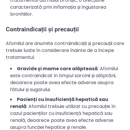
tratamentul astmului bronșic, o afecțiune
caracterizată prin inflamația și îngustarea
bronhiilor.
Contraindicații și precauții
Afomilul are anumite contraindicații și precauții care
trebuie luate în considerare înainte de a începe
tratamentul.
Gravide și mame care alăptează
: Afomilul
este contraindicat în timpul sarcinii și alăptării,
deoarece poate avea efecte adverse asupra
fătului și sugarului.
Pacienți cu insuficiență hepatică sau
renală
: Afomilul trebuie utilizat cu precauție în
cazul pacienților cu insuficiență hepatică sau
renală, deoarece poate avea efecte adverse
asupra funcției hepatice și renale.