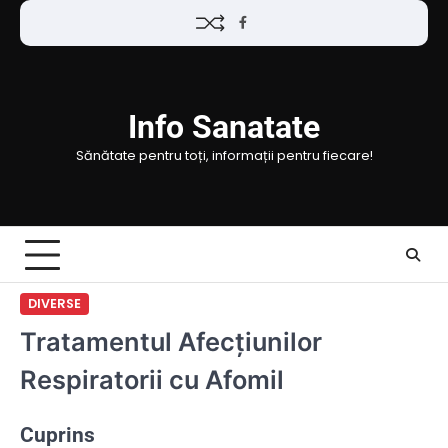
Skip
Facebook
to
content
Info Sanatate
Sănătate pentru toți, informații pentru fiecare!
DIVERSE
Tratamentul Afecțiunilor
Respiratorii cu Afomil
Cuprins