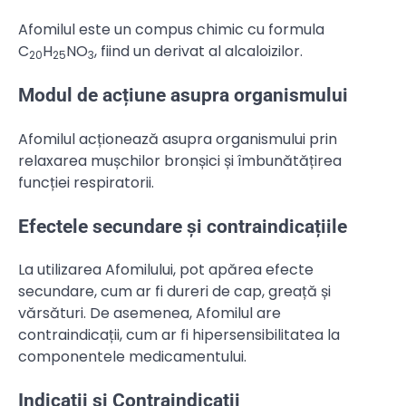
Afomilul este un compus chimic cu formula
C
H
NO
, fiind un derivat al alcaloizilor.
20
25
3
Modul de acțiune asupra organismului
Afomilul acționează asupra organismului prin
relaxarea mușchilor bronșici și îmbunătățirea
funcției respiratorii.
Efectele secundare și contraindicațiile
La utilizarea Afomilului, pot apărea efecte
secundare, cum ar fi dureri de cap, greață și
vărsături. De asemenea, Afomilul are
contraindicații, cum ar fi hipersensibilitatea la
componentele medicamentului.
Indicații și Contraindicații