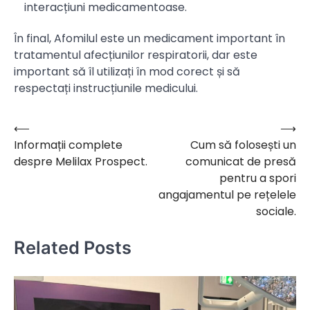
interacțiuni medicamentoase.
În final, Afomilul este un medicament important în
tratamentul afecțiunilor respiratorii, dar este
important să îl utilizați în mod corect și să
respectați instrucțiunile medicului.
⟵
⟶
Navigare
Informații complete
Cum să folosești un
în
despre Melilax Prospect.
comunicat de presă
articole
pentru a spori
angajamentul pe rețelele
sociale.
Related Posts