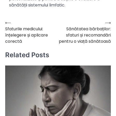
sănătății sistemului limfatic.
⟵
⟶
Navigare
Sfaturile medicului:
Sănătatea bărbaților:
în
înțelegere și aplicare
sfaturi și recomandări
articole
corectă
pentru o viață sănătoasă
Related Posts