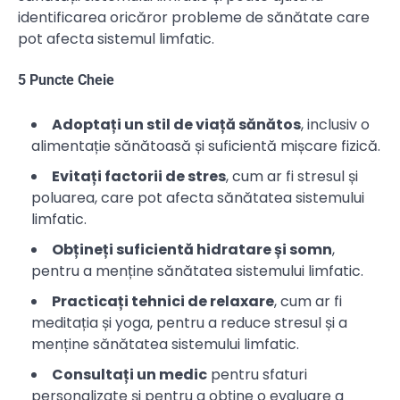
identificarea oricăror probleme de sănătate care
pot afecta sistemul limfatic.
5 Puncte Cheie
Adoptați un stil de viață sănătos
, inclusiv o
alimentație sănătoasă și suficientă mișcare fizică.
Evitați factorii de stres
, cum ar fi stresul și
poluarea, care pot afecta sănătatea sistemului
limfatic.
Obțineți suficientă hidratare și somn
,
pentru a menține sănătatea sistemului limfatic.
Practicați tehnici de relaxare
, cum ar fi
meditația și yoga, pentru a reduce stresul și a
menține sănătatea sistemului limfatic.
Consultați un medic
pentru sfaturi
personalizate și pentru a obține o evaluare a