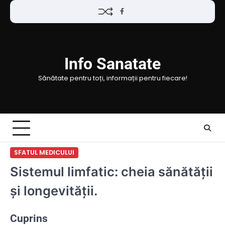
Skip
Facebook
to
content
Info Sanatate
Sănătate pentru toți, informații pentru fiecare!
SFATUL MEDICULUI
Sistemul limfatic: cheia sănătății
și longevității.
Cuprins