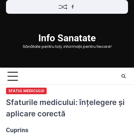
Skip
Facebook
to
content
Info Sanatate
Sănătate pentru toți, informații pentru fiecare!
SFATUL MEDICULUI
Sfaturile medicului: înțelegere și
aplicare corectă
Cuprins