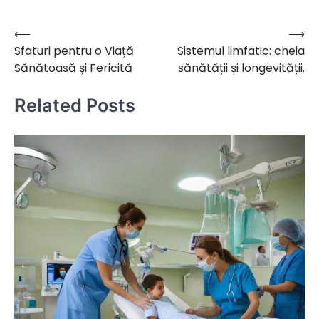
⟵
⟶
Navigare
Sfaturi pentru o Viață
Sistemul limfatic: cheia
în
Sănătoasă și Fericită
sănătății și longevității.
articole
Related Posts