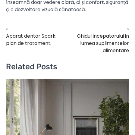
înseamnă doar vedere clară, ci și confort, siguranță
și o dezvoltare vizuală sănătoasă.
⟵
⟶
Navigare
Aparat dentar Spark:
Ghidul incepatorului in
în
plan de tratament.
lumea suplimentelor
articole
alimentare
Related Posts