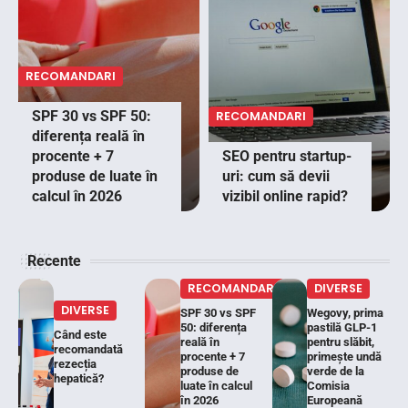
RECOMANDARI
SPF 30 vs SPF 50:
RECOMANDARI
diferența reală în
procente + 7
SEO pentru startup-
produse de luate în
uri: cum să devii
calcul în 2026
vizibil online rapid?
Recente
RECOMANDARI
DIVERSE
DIVERSE
SPF 30 vs SPF
Wegovy, prima
50: diferența
pastilă GLP-1
Când este
reală în
pentru slăbit,
recomandată
procente + 7
primește undă
rezecția
produse de
verde de la
hepatică?
luate în calcul
Comisia
în 2026
Europeană