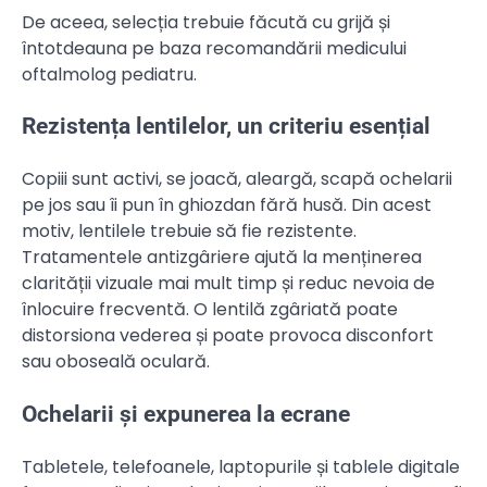
De aceea, selecția trebuie făcută cu grijă și
întotdeauna pe baza recomandării medicului
oftalmolog pediatru.
Rezistența lentilelor, un criteriu esențial
Copiii sunt activi, se joacă, aleargă, scapă ochelarii
pe jos sau îi pun în ghiozdan fără husă. Din acest
motiv, lentilele trebuie să fie rezistente.
Tratamentele antizgâriere ajută la menținerea
clarității vizuale mai mult timp și reduc nevoia de
înlocuire frecventă. O lentilă zgâriată poate
distorsiona vederea și poate provoca disconfort
sau oboseală oculară.
Ochelarii și expunerea la ecrane
Tabletele, telefoanele, laptopurile și tablele digitale