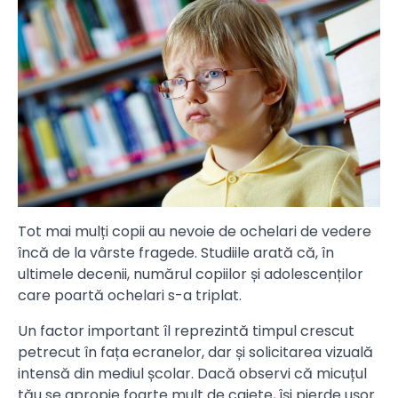
Tot mai mulți copii au nevoie de ochelari de vedere
încă de la vârste fragede. Studiile arată că, în
ultimele decenii, numărul copiilor și adolescenților
care poartă ochelari s-a triplat.
Un factor important îl reprezintă timpul crescut
petrecut în fața ecranelor, dar și solicitarea vizuală
intensă din mediul școlar. Dacă observi că micuțul
tău se apropie foarte mult de caiete, își pierde ușor