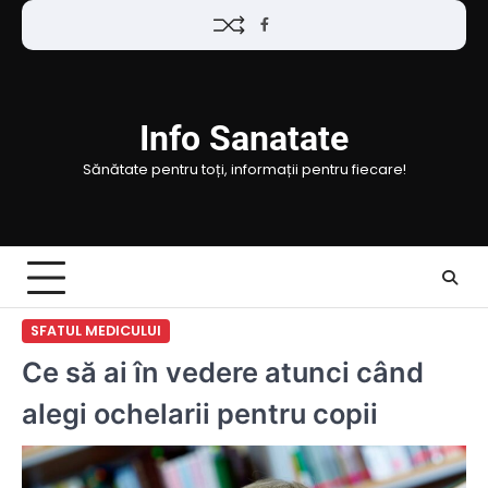
Skip
Facebook
to
content
Info Sanatate
Sănătate pentru toți, informații pentru fiecare!
SFATUL MEDICULUI
Ce să ai în vedere atunci când
alegi ochelarii pentru copii