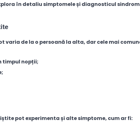
xplora în detaliu simptomele și diagnosticul sindrom
ite
ot varia de la o persoană la alta, dar cele mai comun
n timpul nopții;
e;
iștite pot experimenta și alte simptome, cum ar fi: