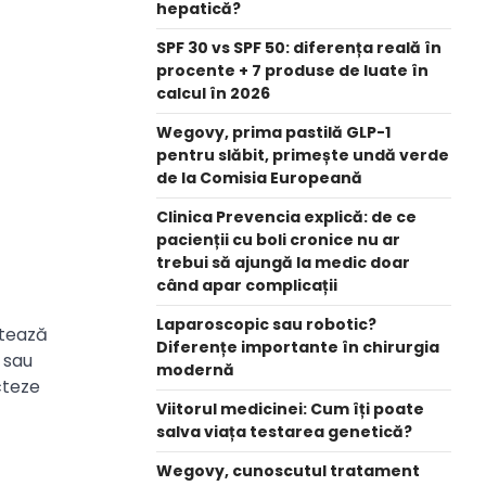
hepatică?
SPF 30 vs SPF 50: diferența reală în
procente + 7 produse de luate în
calcul în 2026
Wegovy, prima pastilă GLP-1
pentru slăbit, primește undă verde
de la Comisia Europeană
Clinica Prevencia explică: de ce
pacienții cu boli cronice nu ar
trebui să ajungă la medic doar
când apar complicații
Laparoscopic sau robotic?
ctează
Diferențe importante în chirurgia
 sau
modernă
cteze
Viitorul medicinei: Cum îți poate
salva viața testarea genetică?
Wegovy, cunoscutul tratament