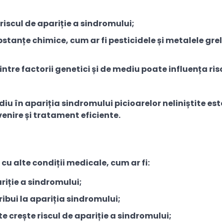
riscul de apariție a sindromului;
stanțe chimice, cum ar fi pesticidele și metalele grel
intre factorii genetici și de mediu poate influența ris
ediu în apariția sindromului picioarelor neliniștite est
enire și tratament eficiente.
 cu alte condiții medicale, cum ar fi:
ariție a sindromului;
ibui la apariția sindromului;
te crește riscul de apariție a sindromului;