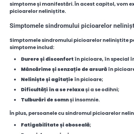
simptome și manifestări. În acest capitol, vom e
picioarelor neliniștite.
Simptomele sindromului picioarelor nelinișt
Simptomele sindromului picioarelor neliniștite p
simptome includ:
Durere și disconfort
în picioare, în special î
Mâncărime și senzație de arsură
în picioar
Neliniște și agitație
în picioare;
Dificultăți în a se relaxa
și a se odihni;
Tulburări de somn
și insomnie.
În plus, persoanele cu sindromul picioarelor nelin
Fatigabilitate și oboseală
;