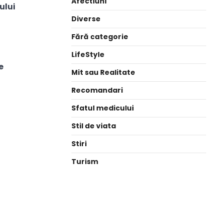
Afectiuni
ului
Diverse
Fără categorie
LifeStyle
e
Mit sau Realitate
Recomandari
Sfatul medicului
Stil de viata
Stiri
Turism