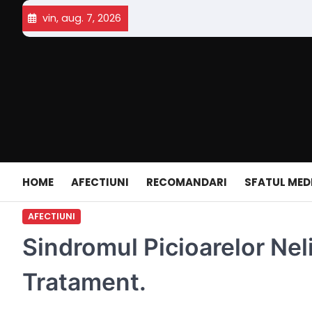
Skip
vin, aug. 7, 2026
to
content
HOME
AFECTIUNI
RECOMANDARI
SFATUL MED
AFECTIUNI
Sindromul Picioarelor Nel
Tratament.