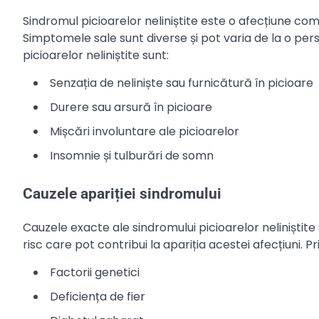
Sindromul picioarelor neliniștite este o afecțiune c
Simptomele sale sunt diverse și pot varia de la o pe
picioarelor neliniștite sunt:
Senzația de neliniște sau furnicătură în picioare
Durere sau arsură în picioare
Mișcări involuntare ale picioarelor
Insomnie și tulburări de somn
Cauzele apariției sindromului
Cauzele exacte ale sindromului picioarelor neliniștite
risc care pot contribui la apariția acestei afecțiuni. 
Factorii genetici
Deficiența de fier