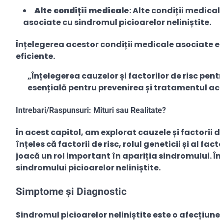
Alte condiții medicale
: Alte condiții medical
asociate cu sindromul picioarelor neliniștite.
Înțelegerea acestor condiții medicale asociate 
eficiente.
„Înțelegerea cauzelor și factorilor de risc pent
esențială pentru prevenirea și tratamentul ace
Intrebari/Raspunsuri: Mituri sau Realitate?
În acest capitol, am explorat cauzele și factorii 
înțeles că factorii de risc, rolul geneticii și al f
joacă un rol important în apariția sindromului. 
sindromului picioarelor neliniștite.
Simptome și Diagnostic
Sindromul picioarelor neliniștite este o afecțiun