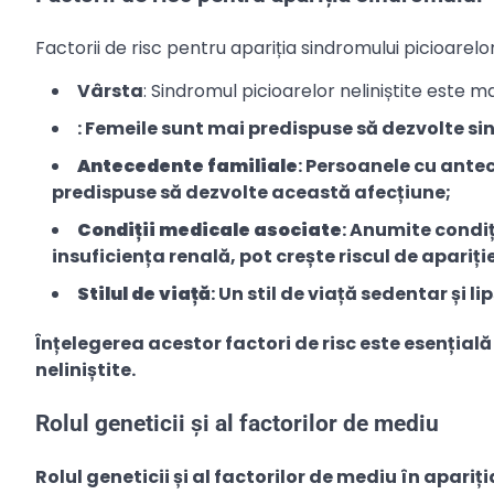
Factorii de risc pentru apariția sindromului picioarelor 
Vârsta
: Sindromul picioarelor neliniștite este m
: Femeile sunt mai predispuse să dezvolte sin
Antecedente familiale
: Persoanele cu ante
predispuse să dezvolte această afecțiune;
Condiții medicale asociate
: Anumite condiț
insuficiența renală, pot crește riscul de apariți
Stilul de viață
: Un stil de viață sedentar și l
Înțelegerea acestor factori de risc este esențial
neliniștite.
Rolul geneticii și al factorilor de mediu
Rolul geneticii și al factorilor de mediu în apariț