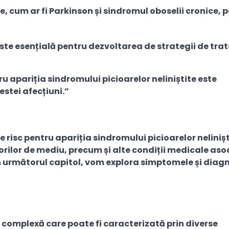
e, cum ar fi Parkinson și sindromul oboselii cronice, po
este esențială pentru dezvoltarea de strategii de tr
ru apariția sindromului picioarelor neliniștite este
stei afecțiuni.”
de risc pentru apariția sindromului picioarelor neliniș
actorilor de mediu, precum și alte condiții medicale aso
În următorul capitol, vom explora simptomele și diag
e complexă care poate fi caracterizată prin diverse