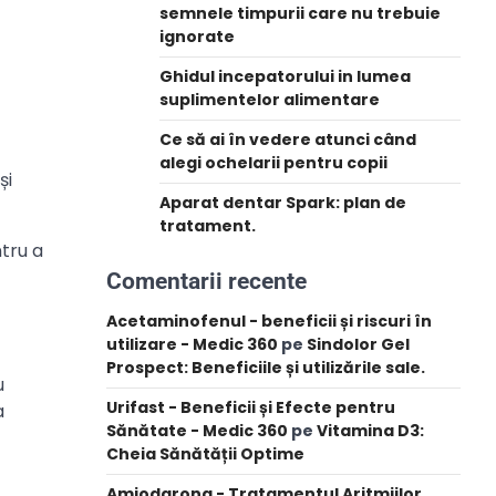
semnele timpurii care nu trebuie
ignorate
Ghidul incepatorului in lumea
suplimentelor alimentare
Ce să ai în vedere atunci când
alegi ochelarii pentru copii
și
Aparat dentar Spark: plan de
tratament.
tru a
Comentarii recente
Acetaminofenul - beneficii și riscuri în
utilizare - Medic 360
pe
Sindolor Gel
Prospect: Beneficiile și utilizările sale.
u
Urifast - Beneficii și Efecte pentru
a
Sănătate - Medic 360
pe
Vitamina D3:
Cheia Sănătății Optime
Amiodarona - Tratamentul Aritmiilor