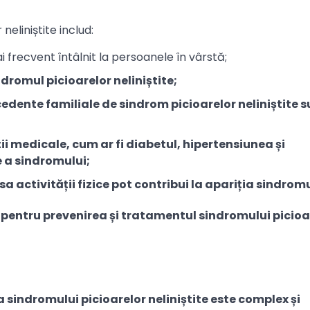
neliniștite includ:
ai frecvent întâlnit la persoanele în vârstă;
dromul picioarelor neliniștite;
cedente familiale de sindrom picioarelor neliniștite 
ii medicale, cum ar fi diabetul, hipertensiunea și
e a sindromului;
ipsa activității fizice pot contribui la apariția sindromu
ă pentru prevenirea și tratamentul sindromului picioa
ia sindromului picioarelor neliniștite este complex și