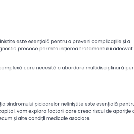
iștite este esențială pentru a preveni complicațiile și a
agnostic precoce permite inițierea tratamentului adecvat 
ne complexă care necesită o abordare multidisciplinară pen
ția sindromului picioarelor neliniștite este esențială pentr
apitol, vom explora factorii care cresc riscul de apariție 
precum și alte condiții medicale asociate.