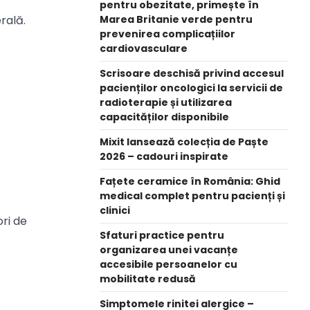
pentru obezitate, primește în
rală.
Marea Britanie verde pentru
prevenirea complicațiilor
cardiovasculare
Scrisoare deschisă privind accesul
pacienților oncologici la servicii de
radioterapie și utilizarea
capacităților disponibile
Mixit lansează colecția de Paște
2026 – cadouri inspirate
Fațete ceramice în România: Ghid
medical complet pentru pacienți și
clinici
ori de
Sfaturi practice pentru
organizarea unei vacanțe
accesibile persoanelor cu
mobilitate redusă
Simptomele rinitei alergice –