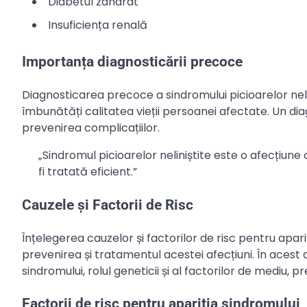
Diabetul zaharat
Insuficiența renală
Importanța diagnosticării precoce
Diagnosticarea precoce a sindromului picioarelor nelin
îmbunătăți calitatea vieții persoanei afectate. Un di
prevenirea complicațiilor.
„Sindromul picioarelor neliniștite este o afecțiu
fi tratată eficient.”
Cauzele și Factorii de Risc
Înțelegerea cauzelor și factorilor de risc pentru apari
prevenirea și tratamentul acestei afecțiuni. În acest c
sindromului, rolul geneticii și al factorilor de mediu, 
Factorii de risc pentru apariția sindromului