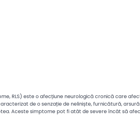
drome, RLS) este o afecțiune neurologică cronică care afe
aracterizat de o senzație de neliniște, furnicătură, arsură
aptea. Aceste simptome pot fi atât de severe încât să afe