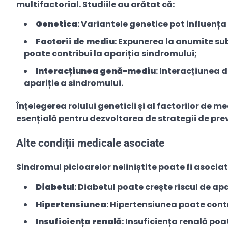
multifactorial. Studiile au arătat că:
Genetica
: Variantele genetice pot influența 
Factorii de mediu
: Expunerea la anumite sub
poate contribui la apariția sindromului;
Interacțiunea genă-mediu
: Interacțiunea d
apariție a sindromului.
Înțelegerea rolului geneticii și al factorilor de m
esențială pentru dezvoltarea de strategii de prev
Alte condiții medicale asociate
Sindromul picioarelor neliniștite poate fi asociat
Diabetul
: Diabetul poate crește riscul de ap
Hipertensiunea
: Hipertensiunea poate contr
Insuficiența renală
: Insuficiența renală poa