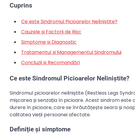
Cuprins
Ce este Sindromul Picioarelor Neliniștite?
Cauzele și Factorii de Risc
Simptome și Diagnostic
Tratamentul și Managementul Sindromului
Concluzii și Recomandări
Ce este Sindromul Picioarelor Neliniștite?
Sindromul picioarelor neliniștite (Restless Legs Syn
mișcarea și senzația în picioare. Acest sindrom este c
durere în picioare, care se înrăutățește seara și no
calitatea vieții persoanei afectate.
Definiție și simptome