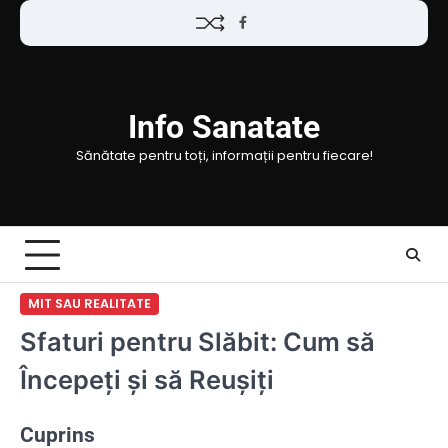
Skip
Facebook
to
content
Info Sanatate
Sănătate pentru toți, informații pentru fiecare!
MIT SAU REALITATE
Sfaturi pentru Slăbit: Cum să
Începeți și să Reușiți
Cuprins