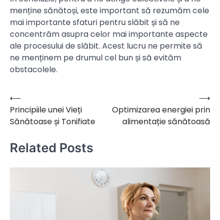
menține sănătoși, este important să rezumăm cele
mai importante sfaturi pentru slăbit și să ne
concentrăm asupra celor mai importante aspecte
ale procesului de slăbit. Acest lucru ne permite să
ne menținem pe drumul cel bun și să evităm
obstacolele.
⟵
⟶
Navigare
Principiile unei Vieți
Optimizarea energiei prin
în
Sănătoase și Tonifiate
alimentație sănătoasă
articole
Related Posts