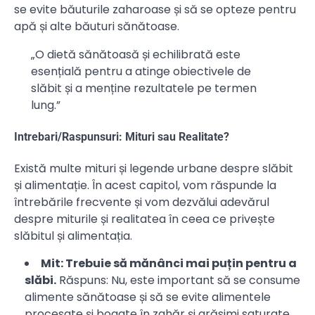
se evite băuturile zaharoase și să se opteze pentru
apă și alte băuturi sănătoase.
„O dietă sănătoasă și echilibrată este
esențială pentru a atinge obiectivele de
slăbit și a menține rezultatele pe termen
lung.”
Intrebari/Raspunsuri: Mituri sau Realitate?
Există multe mituri și legende urbane despre slăbit
și alimentație. În acest capitol, vom răspunde la
întrebările frecvente și vom dezvălui adevărul
despre miturile și realitatea în ceea ce privește
slăbitul și alimentația.
Mit: Trebuie să mănânci mai puțin pentru a
slăbi.
Răspuns: Nu, este important să se consume
alimente sănătoase și să se evite alimentele
procesate și bogate în zahăr și grăsimi saturate.