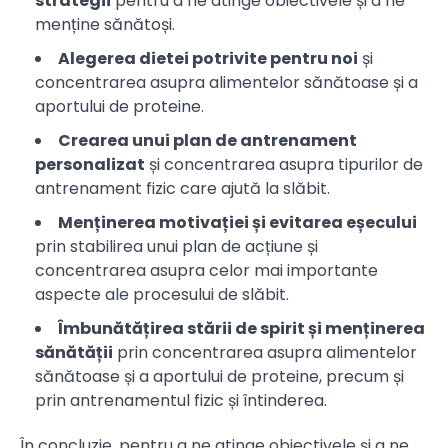
strategii
pentru a ne atinge obiectivele și a ne
menține sănătoși.
Alegerea dietei potrivite pentru noi
și
concentrarea asupra alimentelor sănătoase și a
aportului de proteine.
Crearea unui plan de antrenament
personalizat
și concentrarea asupra tipurilor de
antrenament fizic care ajută la slăbit.
Menținerea motivației și evitarea eșecului
prin stabilirea unui plan de acțiune și
concentrarea asupra celor mai importante
aspecte ale procesului de slăbit.
Îmbunătățirea stării de spirit și menținerea
sănătății
prin concentrarea asupra alimentelor
sănătoase și a aportului de proteine, precum și
prin antrenamentul fizic și întinderea.
În concluzie, pentru a ne atinge obiectivele și a ne