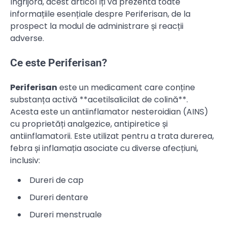
îngrijora, acest articol îți va prezenta toate
informațiile esențiale despre Periferisan, de la
prospect la modul de administrare și reacții
adverse.
Ce este Periferisan?
Periferisan
este un medicament care conține
substanța activă **acetilsalicilat de colină**.
Acesta este un antiinflamator nesteroidian (AINS)
cu proprietăți analgezice, antipiretice și
antiinflamatorii. Este utilizat pentru a trata durerea,
febra și inflamația asociate cu diverse afecțiuni,
inclusiv:
Dureri de cap
Dureri dentare
Dureri menstruale