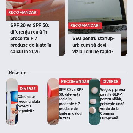
RECOMANDARI
SPF 30 vs SPF 50:
RECOMANDARI
diferența reală în
procente + 7
SEO pentru startup-
produse de luate în
uri: cum să devii
calcul în 2026
vizibil online rapid?
Recente
RECOMANDARI
DIVERSE
DIVERSE
SPF 30 vs SPF
Wegovy, prima
50: diferența
pastilă GLP-1
Când este
reală în
pentru slăbit,
recomandată
procente + 7
primește undă
rezecția
produse de
verde de la
hepatică?
luate în calcul
Comisia
în 2026
Europeană