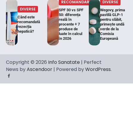
RECOMANDARI
DIVERSE
DIVERSE
SPF 30 vs SPF
Wegovy, prima
50: diferența
pastilă GLP-1
Când este
reală în
pentru slăbit,
recomandată
procente + 7
primește undă
rezecția
produse de
verde de la
hepatică?
luate în calcul
Comisia
în 2026
Europeană
Copyright © 2026
Info Sanatate
| Perfect
News by
Ascendoor
| Powered by
WordPress
.
Facebook