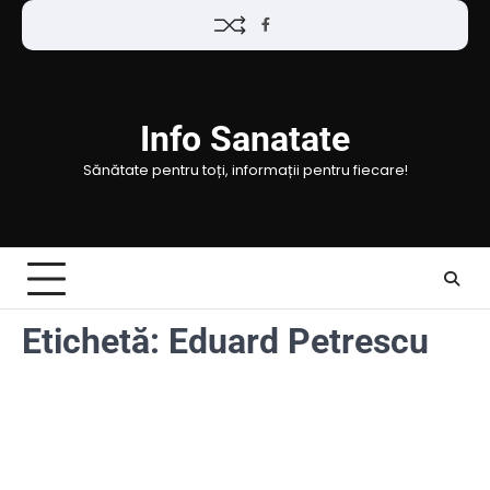
Skip
Facebook
to
content
Info Sanatate
Sănătate pentru toți, informații pentru fiecare!
Etichetă:
Eduard Petrescu