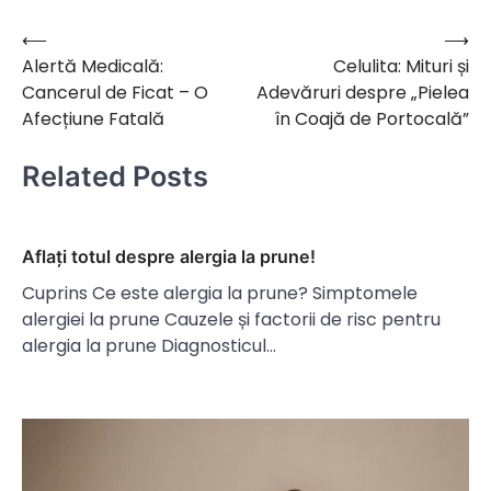
⟵
⟶
Navigare
Alertă Medicală:
Celulita: Mituri și
în
Cancerul de Ficat – O
Adevăruri despre „Pielea
articole
Afecțiune Fatală
în Coajă de Portocală”
Related Posts
Aflați totul despre alergia la prune!
Cuprins Ce este alergia la prune? Simptomele
alergiei la prune Cauzele și factorii de risc pentru
alergia la prune Diagnosticul…