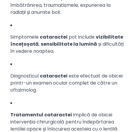
îmbătrânirea, traumatismele, expunerea la
radiații și anumite boli.
Simptomele
cataractei
pot include
vizibilitate
încețoșată
,
sensibilitate la lumină
și dificultăți
în vedere noaptea.
Diagnosticul
cataractei
este efectuat de obicei
printr-un examen ocular complet de către un
oftalmolog.
Tratamentul cataractei
implică de obicei
intervenția chirurgicală pentru îndepărtarea
lentilei opace și înlocuirea acesteia cu o lentilă