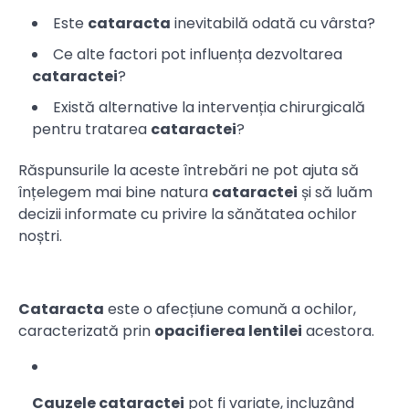
Este
cataracta
inevitabilă odată cu vârsta?
Ce alte factori pot influența dezvoltarea
cataractei
?
Există alternative la intervenția chirurgicală
pentru tratarea
cataractei
?
Răspunsurile la aceste întrebări ne pot ajuta să
înțelegem mai bine natura
cataractei
și să luăm
decizii informate cu privire la sănătatea ochilor
noștri.
Cataracta
este o afecțiune comună a ochilor,
caracterizată prin
opacifierea lentilei
acestora.
Cauzele cataractei
pot fi variate, incluzând