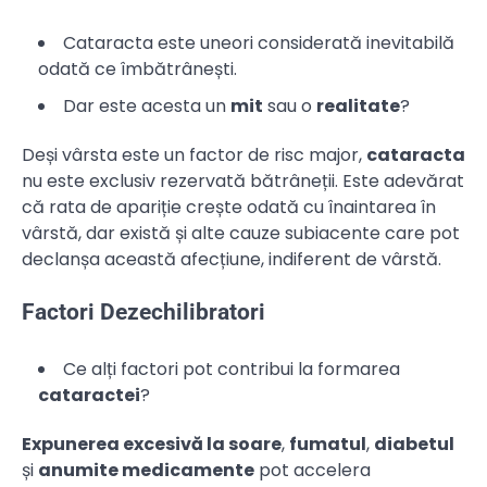
Cataracta este uneori considerată inevitabilă
odată ce îmbătrânești.
Dar este acesta un
mit
sau o
realitate
?
Deși vârsta este un factor de risc major,
cataracta
nu este exclusiv rezervată bătrâneții. Este adevărat
că rata de apariție crește odată cu înaintarea în
vârstă, dar există și alte cauze subiacente care pot
declanșa această afecțiune, indiferent de vârstă.
Factori Dezechilibratori
Ce alți factori pot contribui la formarea
cataractei
?
Expunerea excesivă la soare
,
fumatul
,
diabetul
și
anumite medicamente
pot accelera