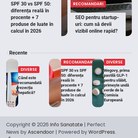
SPF 30 vs SPF 50:
RECOMANDARI
diferența reală în
procente + 7
SEO pentru startup-
produse de luate în
uri: cum să devii
calcul în 2026
vizibil online rapid?
Recente
RECOMANDARI
DIVERSE
DIVERSE
SPF 30 vs SPF
Wegovy, prima
50: diferența
pastilă GLP-1
Când este
reală în
pentru slăbit,
recomandată
procente + 7
primește undă
rezecția
produse de
verde de la
hepatică?
luate în calcul
Comisia
în 2026
Europeană
Copyright © 2026
Info Sanatate
| Perfect
News by
Ascendoor
| Powered by
WordPress
.