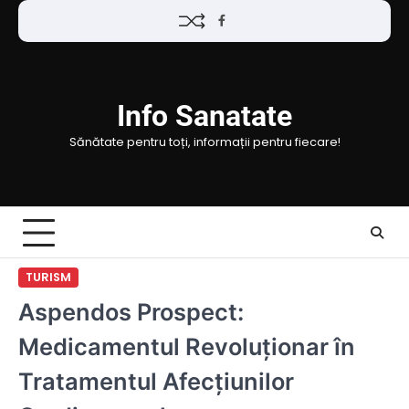
Skip
Facebook
to
content
Info Sanatate
Sănătate pentru toți, informații pentru fiecare!
TURISM
Aspendos Prospect:
Medicamentul Revoluționar în
Tratamentul Afecțiunilor