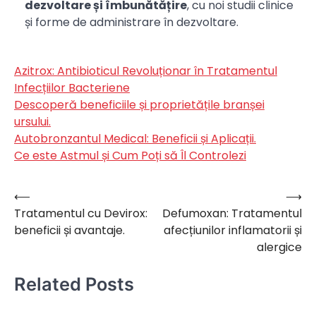
dezvoltare și îmbunătățire
, cu noi studii clinice
și forme de administrare în dezvoltare.
Azitrox: Antibioticul Revoluționar în Tratamentul
Infecțiilor Bacteriene
Descoperă beneficiile și proprietățile branșei
ursului.
Autobronzantul Medical: Beneficii și Aplicații.
Ce este Astmul și Cum Poți să Îl Controlezi
⟵
⟶
Navigare
Tratamentul cu Devirox:
Defumoxan: Tratamentul
în
beneficii și avantaje.
afecțiunilor inflamatorii și
articole
alergice
Related Posts