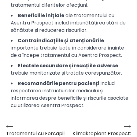
tratamentul diferitelor afecțiuni.
Beneficiile inițiale
ale tratamentului cu
Asentra Prospect includ îmbunătățirea stării de
sănătate și reducerea riscurilor.
Contraindicațiile și atenționările
importante trebuie luate în considerare înainte
de a începe tratamentul cu Asentra Prospect.
Efectele secundare și reacțiile adverse
trebuie monitorizate și tratate corespunzător.
Recomandările pentru pacienți
includ
respectarea instrucțiunilor medicului și
informarea despre beneficiile și riscurile asociate
cu utilizarea Asentra Prospect.
⟵
⟶
Navigare
Tratamentul cu Forcapil
Klimaktoplant Prospect:
în