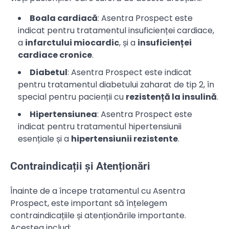
Boala cardiacă
: Asentra Prospect este
indicat pentru tratamentul insuficienței cardiace,
a
infarctului miocardic
, și a
insuficienței
cardiace cronice
.
Diabetul
: Asentra Prospect este indicat
pentru tratamentul diabetului zaharat de tip 2, în
special pentru pacienții cu
rezistență la insulină
.
Hipertensiunea
: Asentra Prospect este
indicat pentru tratamentul hipertensiunii
esențiale și a
hipertensiunii rezistente
.
Contraindicații și Atenționări
Înainte de a începe tratamentul cu Asentra
Prospect, este important să înțelegem
contraindicațiile și atenționările importante.
Acestea includ: