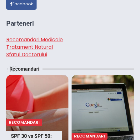
Facebook
Parteneri
Recomandari Medicale
Tratament Natural
Sfatul Doctorului
Recomandari
RECOMANDARI
SPF 30 vs SPF 50:
RECOMANDARI