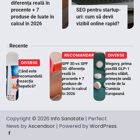
diferența reală în
procente + 7
SEO pentru startup-
produse de luate în
uri: cum să devii
calcul în 2026
vizibil online rapid?
Recente
RECOMANDARI
DIVERSE
DIVERSE
SPF 30 vs SPF
Wegovy, prima
50: diferența
pastilă GLP-1
Când este
reală în
pentru slăbit,
recomandată
procente + 7
primește undă
rezecția
produse de
verde de la
hepatică?
luate în calcul
Comisia
în 2026
Europeană
Copyright © 2026
Info Sanatate
| Perfect
News by
Ascendoor
| Powered by
WordPress
.
Facebook