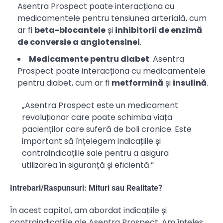
Asentra Prospect poate interacționa cu
medicamentele pentru tensiunea arterială, cum
ar fi
beta-blocantele
și
inhibitorii de enzimă
de conversie a angiotensinei
.
Medicamente pentru diabet
: Asentra
Prospect poate interacționa cu medicamentele
pentru diabet, cum ar fi
metformină
și
insulină
.
„Asentra Prospect este un medicament
revoluționar care poate schimba viața
pacienților care suferă de boli cronice. Este
important să înțelegem indicațiile și
contraindicațiile sale pentru a asigura
utilizarea în siguranță și eficientă.”
Intrebari/Raspunsuri: Mituri sau Realitate?
În acest capitol, am abordat indicațiile și
contraindicațiile ale Asentra Prospect. Am înțeles