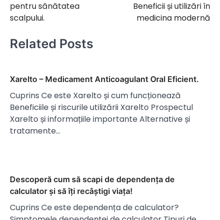
pentru sănătatea
Beneficii și utilizări în
articole
scalpului.
medicina modernă
Related Posts
Xarelto – Medicament Anticoagulant Oral Eficient.
Cuprins Ce este Xarelto și cum funcționează
Beneficiile și riscurile utilizării Xarelto Prospectul
Xarelto și informațiile importante Alternative și
tratamente…
Descoperă cum să scapi de dependența de
calculator și să îți recâștigi viața!
Cuprins Ce este dependența de calculator?
Simptomele dependenței de calculator Tipuri de