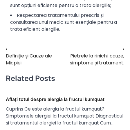
sunt opțiuni eficiente pentru a trata alergiile;
Respectarea tratamentului prescris și
consultarea unui medic sunt esențiale pentru a
trata eficient alergiile.
⟵
⟶
Navigare
Definiție și Cauze ale
Pietrele la rinichi: cauze,
în
Miopiei
simptome și tratament.
articole
Related Posts
Aflați totul despre alergia la fructul kumquat
Cuprins Ce este alergia la fructul kumquat?
Simptomele alergiei la fructul kumquat Diagnosticul
și tratamentul alergiei la fructul kumquat Cum…