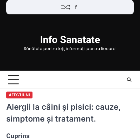
Skip
Facebook
to
content
Info Sanatate
Sănătate pentru toți, informații pentru fiecare!
AFECTIUNI
Alergii la câini și pisici: cauze,
simptome și tratament.
Cuprins