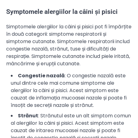
Symptomele alergiilor la câini și pisici
Simptomele alergiilor la câini și pisici pot fi împărțite
în două categorii: simptome respiratorii și
simptome cutanate. Simptomele respiratorii includ
congestie nazală, strănut, tuse și dificultăți de
respirație. Simptomele cutanate includ piele iritată,
mâncărime și erupții cutanate.
Congestie nazală
: O congestie nazală este
unul dintre cele mai comune simptome ale
alergiilor la câini și pisici. Acest simptom este
cauzat de inflamația mucoasei nazale și poate fi
însoțit de secreții nazale și strănut.
Strănut
: Strănutul este un alt simptom comun
al alergiilor la câini și pisici. Acest simptom este
cauzat de iritarea mucoasei nazale și poate fi
însoțit de congestie nazală și secreții nazale.