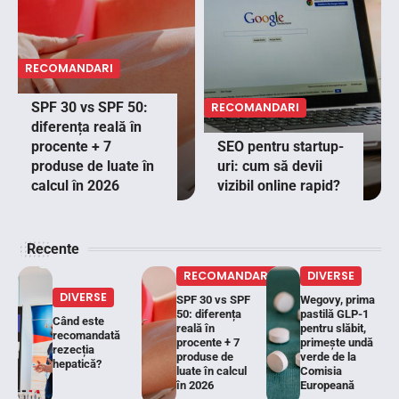
RECOMANDARI
SPF 30 vs SPF 50:
RECOMANDARI
diferența reală în
procente + 7
SEO pentru startup-
produse de luate în
uri: cum să devii
calcul în 2026
vizibil online rapid?
Recente
RECOMANDARI
DIVERSE
DIVERSE
SPF 30 vs SPF
Wegovy, prima
50: diferența
pastilă GLP-1
Când este
reală în
pentru slăbit,
recomandată
procente + 7
primește undă
rezecția
produse de
verde de la
hepatică?
luate în calcul
Comisia
în 2026
Europeană