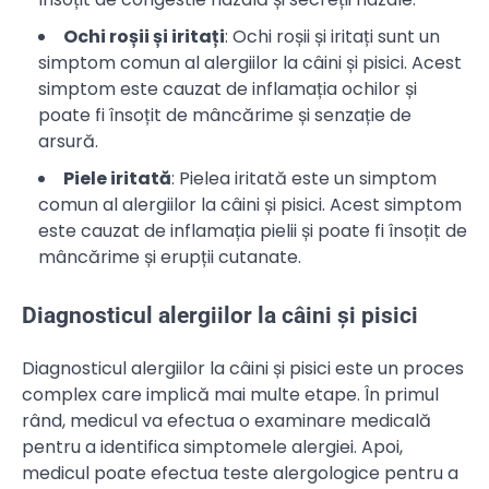
Ochi roșii și iritați
: Ochi roșii și iritați sunt un
simptom comun al alergiilor la câini și pisici. Acest
simptom este cauzat de inflamația ochilor și
poate fi însoțit de mâncărime și senzație de
arsură.
Piele iritată
: Pielea iritată este un simptom
comun al alergiilor la câini și pisici. Acest simptom
este cauzat de inflamația pielii și poate fi însoțit de
mâncărime și erupții cutanate.
Diagnosticul alergiilor la câini și pisici
Diagnosticul alergiilor la câini și pisici este un proces
complex care implică mai multe etape. În primul
rând, medicul va efectua o examinare medicală
pentru a identifica simptomele alergiei. Apoi,
medicul poate efectua teste alergologice pentru a