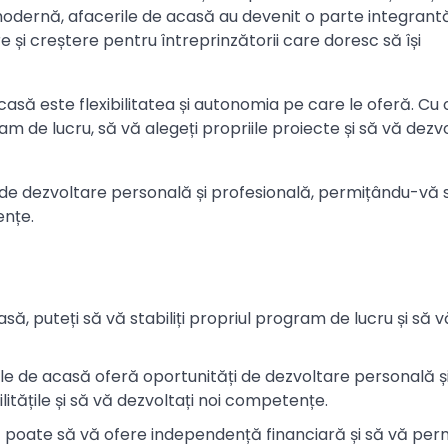
odernă, afacerile de acasă au devenit o parte integrant
e și creștere pentru întreprinzătorii care doresc să își
asă este flexibilitatea și autonomia pe care le oferă. Cu 
am de lucru, să vă alegeți propriile proiecte și să vă dezvo
de dezvoltare personală și profesională, permițându-vă 
ențe.
să, puteți să vă stabiliți propriul program de lucru și să v
ile de acasă oferă oportunități de dezvoltare personală ș
itățile și să vă dezvoltați noi competențe.
 poate să vă ofere independență financiară și să vă per