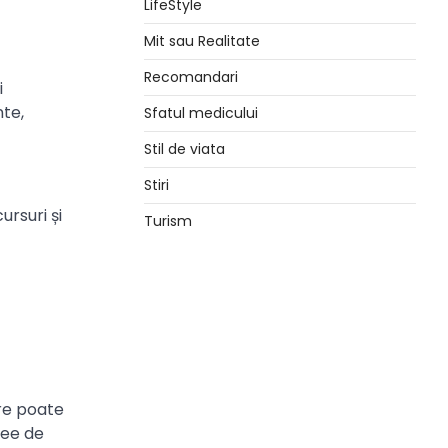
LifeStyle
Mit sau Realitate
Recomandari
i
nte,
Sfatul medicului
Stil de viata
Stiri
ursuri și
Turism
are poate
dee de