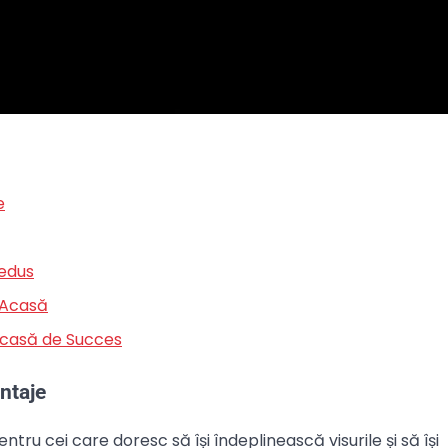
e
Redus
 Acasă
 Acasă de Succes
ntaje
u cei care doresc să își îndeplinească visurile și să își