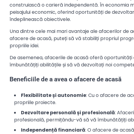
construiască o carieră independentă. În economia m
peisajului economic, oferind oportunități de dezvoltar
îndeplinească obiectivele.
Una dintre cele mai mari avantaje ale afacerilor de ac
afacere de acasă, puteți să vă stabiliți propriul progr
propriile idei.
De asemenea, afacerile de acasă oferă oportunități 
îmbunătățiți abilitățile și să vă dezvoltați noi compet
Beneficiile de a avea o afacere de acasă
Flexibilitate și autonomie
: Cu o afacere de aca
propriile proiecte.
Dezvoltare personală și profesională
: Afacer
profesională, permițându-vă să vă îmbunătățiți abil
Independență financiară
: O afacere de acasă