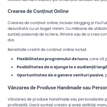
Crearea de Conținut Online
Crearea de conținut online, inclusiv blogging și YouT
dezvoltată cu un buget minim. Cu milioane de utilizat
sunteți pasionați de scriere, filmare sau de a crea c
dvs.
Beneficiile creării de conținut online includ:
Flexibilitatea programului de lucru
, care vă 
Posibilitatea de a ajunge la o audiență larg
Oportunitatea de a genera venituri pasive
, 
Vânzarea de Produse Handmade sau Person
Vânzarea de produse handmade sau personalizate pe
profitabilă. Dacă sunteți creativ și aveți abilități m