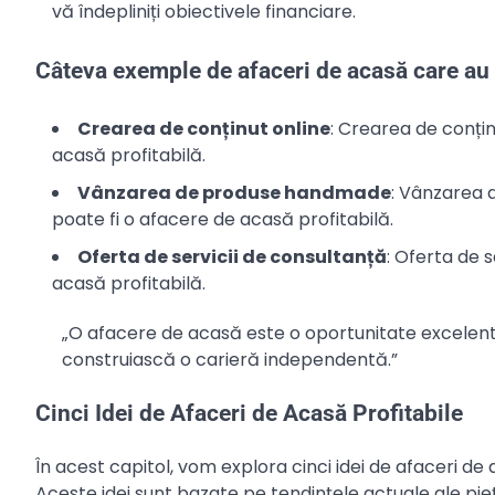
vă îndepliniți obiectivele financiare.
Câteva exemple de afaceri de acasă care au
Crearea de conținut online
: Crearea de conțin
acasă profitabilă.
Vânzarea de produse handmade
: Vânzarea 
poate fi o afacere de acasă profitabilă.
Oferta de servicii de consultanță
: Oferta de 
acasă profitabilă.
„O afacere de acasă este o oportunitate excelentă 
construiască o carieră independentă.”
Cinci Idei de Afaceri de Acasă Profitabile
În acest capitol, vom explora cinci idei de afaceri de
Aceste idei sunt bazate pe tendințele actuale ale piețe