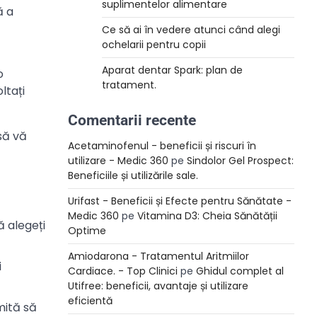
suplimentelor alimentare
ă a
Ce să ai în vedere atunci când alegi
ochelarii pentru copii
Aparat dentar Spark: plan de
o
tratament.
ltați
Comentarii recente
să vă
Acetaminofenul - beneficii și riscuri în
utilizare - Medic 360
pe
Sindolor Gel Prospect:
Beneficiile și utilizările sale.
Urifast - Beneficii și Efecte pentru Sănătate -
Medic 360
pe
Vitamina D3: Cheia Sănătății
ă alegeți
Optime
Amiodarona - Tratamentul Aritmiilor
i
Cardiace. - Top Clinici
pe
Ghidul complet al
Utifree: beneficii, avantaje și utilizare
eficientă
mită să