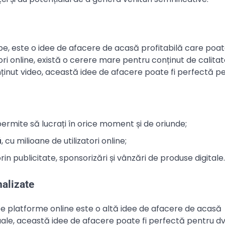
ube, este o idee de afacere de acasă profitabilă care poate
ori online, există o cerere mare pentru conținut de calita
onținut video, această idee de afacere poate fi perfectă p
permite să lucrați în orice moment și de oriunde;
ă
, cu milioane de utilizatori online;
prin publicitate, sponsorizări și vânzări de produse digitale.
alizate
 platforme online este o altă idee de afacere de acasă
anuale, această idee de afacere poate fi perfectă pentru dv