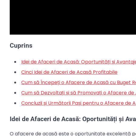
Cuprins
Idei de Afaceri de Acasă: Oportunități și Avantaj
Cinci Idei de Afaceri de Acasă Profitabile
Cum să Începeți o Afacere de Acasă cu Buget 
Cum să Dezvoltați și să Promovați o Afacere de
Concluzii și Următorii Pași pentru o Afacere de
Idei de Afaceri de Acasă: Oportunități și Ava
O afacere de acasă este o oportunitate excelentă pentr