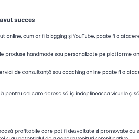
 avut succes
ut online, cum ar fi blogging și YouTube, poate fi o afacer
de produse handmade sau personalizate pe platforme on
servicii de consultanță sau coaching online poate fi o afa
pentru cei care doresc să își îndeplinească visurile și să 
 acasă profitabile care pot fi dezvoltate și promovate cu 
i și au potențialul de a genera venituri semnificative.