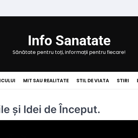
Info Sanatate
Sănătate pentru toți, informații pentru fiecare!
ICULUI
MIT SAU REALITATE
STIL DE VIATA
STIRI
le și Idei de Început.