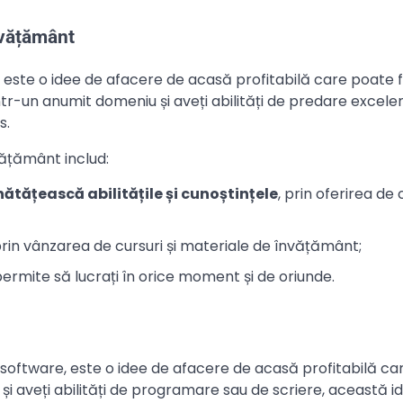
nvățământ
 este o idee de afacere de acasă profitabilă care poate f
tr-un anumit domeniu și aveți abilități de predare excele
s.
nvățământ includ:
ătățească abilitățile și cunoștințele
, prin oferirea de c
prin vânzarea de cursuri și materiale de învățământ;
permite să lucrați în orice moment și de oriunde.
i software, este o idee de afacere de acasă profitabilă c
și aveți abilități de programare sau de scriere, această i