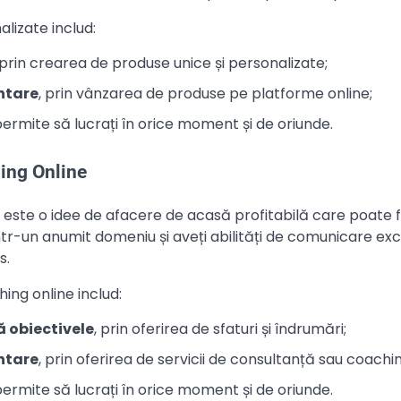
lizate includ:
 prin crearea de produse unice și personalizate;
ntare
, prin vânzarea de produse pe platforme online;
permite să lucrați în orice moment și de oriunde.
hing Online
 este o idee de afacere de acasă profitabilă care poate f
tr-un anumit domeniu și aveți abilități de comunicare exc
s.
hing online includ:
ă obiectivele
, prin oferirea de sfaturi și îndrumări;
ntare
, prin oferirea de servicii de consultanță sau coachin
permite să lucrați în orice moment și de oriunde.