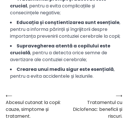
crucial
, pentru a evita complicațiile și
consecințele negative;
Educația și conștientizarea sunt esențiale
,
pentru a informa părinții și îngrijitorii despre
importanța prevenirii contuziei cerebrale la copii;
Supravegherea atentă a copilului este
crucială
, pentru a detecta orice semne de
avertizare ale contuziei cerebrale;
Crearea unui mediu sigur este esențială
,
pentru a evita accidentele și leziunile.
⟵
⟶
Navigare
Abcesul cutanat la copii:
Tratamentul cu
în
cauze, simptome și
Diclofenac: beneficii și
articole
tratament.
riscuri.