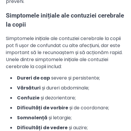
preveni.
Simptomele inițiale ale contuziei cerebrale
la copii
Simptomele inițiale ale contuziei cerebrale la copii
pot fi ușor de confundat cu alte afecțiuni, dar este
important să le recunoaștem și să acționăm rapid.
Unele dintre simptomele inițiale ale contuziei
cerebrale la copii includ:
Dureri de cap
severe și persistente;
Vărsături
și dureri abdominale;
Confuzie
și dezorientare;
Dificultăți de vorbire
și de coordonare;
Somnolență
și letargie;
Dificultăți de vedere
și auzire;