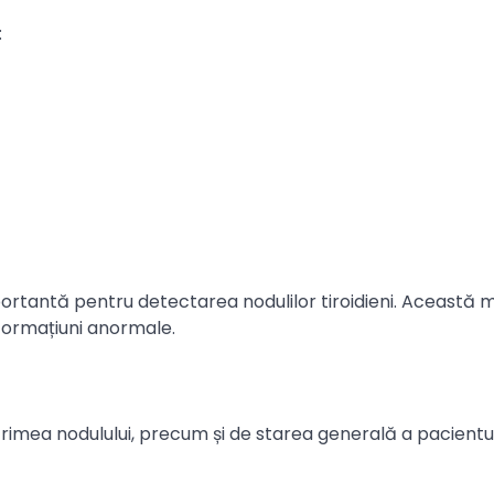
:
portantă pentru detectarea nodulilor tiroidieni. Această
 formațiuni anormale.
ărimea nodulului, precum și de starea generală a pacientul