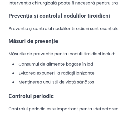
Intervenția chirurgicală poate fi necesară pentru trata
Prevenția și controlul nodulilor tiroidieni
Prevenția și controlul nodulilor tiroidieni sunt esenția
Măsuri de prevenție
Măsurile de prevenție pentru nodulii tiroidieni includ:
Consumul de alimente bogate în iod
Evitarea expunerii la radiații ionizante
Menținerea unui stil de viață sănătos
Controlul periodic
Controlul periodic este important pentru detectarea p