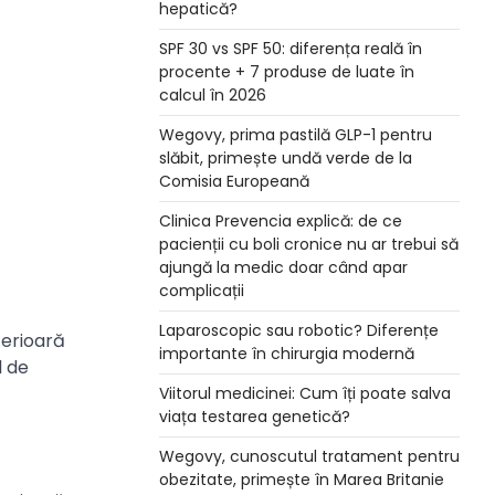
hepatică?
SPF 30 vs SPF 50: diferența reală în
procente + 7 produse de luate în
calcul în 2026
Wegovy, prima pastilă GLP-1 pentru
slăbit, primește undă verde de la
Comisia Europeană
Clinica Prevencia explică: de ce
pacienții cu boli cronice nu ar trebui să
ajungă la medic doar când apar
complicații
Laparoscopic sau robotic? Diferențe
terioară
importante în chirurgia modernă
l de
Viitorul medicinei: Cum îți poate salva
viața testarea genetică?
Wegovy, cunoscutul tratament pentru
obezitate, primește în Marea Britanie