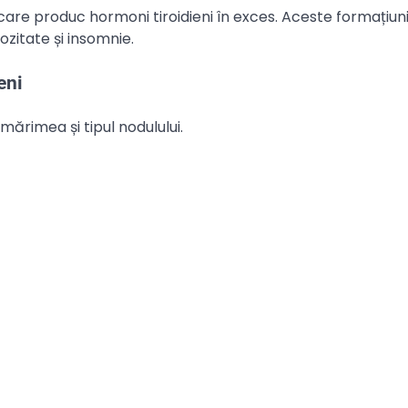
e care produc hormoni tiroidieni în exces. Aceste formațiun
zitate și insomnie.
eni
 mărimea și tipul nodulului.