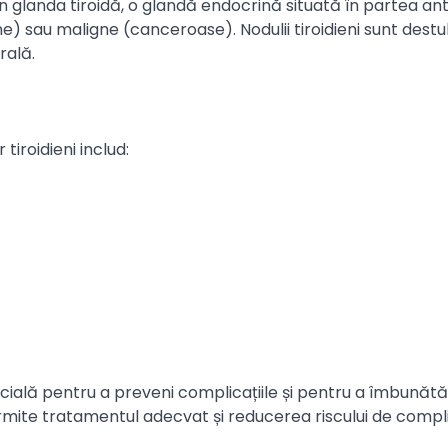
în glanda tiroidă, o glandă endocrină situată în partea an
e) sau maligne (canceroase). Nodulii tiroidieni sunt destu
rală.
 tiroidieni includ:
ucială pentru a preveni complicațiile și pentru a îmbunătă
mite tratamentul adecvat și reducerea riscului de complic