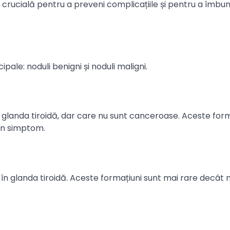
e crucială pentru a preveni complicațiile și pentru a îmbu
ncipale: noduli benigni și noduli maligni.
 glanda tiroidă, dar care nu sunt canceroase. Aceste form
iun simptom.
în glanda tiroidă. Aceste formațiuni sunt mai rare decât n