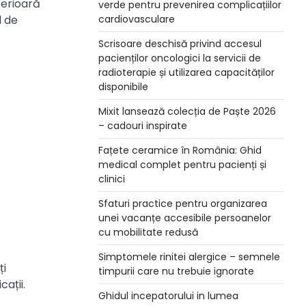
terioară
verde pentru prevenirea complicațiilor
l de
cardiovasculare
Scrisoare deschisă privind accesul
pacienților oncologici la servicii de
radioterapie și utilizarea capacităților
disponibile
Mixit lansează colecția de Paște 2026
– cadouri inspirate
Fațete ceramice în România: Ghid
medical complet pentru pacienți și
clinici
Sfaturi practice pentru organizarea
unei vacanțe accesibile persoanelor
cu mobilitate redusă
Simptomele rinitei alergice – semnele
ți
timpurii care nu trebuie ignorate
ații.
Ghidul incepatorului in lumea