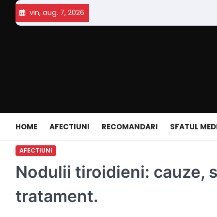
Skip
vin, aug. 7, 2026
to
content
HOME
AFECTIUNI
RECOMANDARI
SFATUL MED
AFECTIUNI
Nodulii tiroidieni: cauze,
tratament.