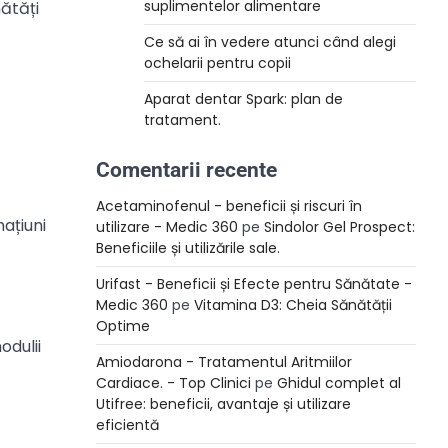
suplimentelor alimentare
nătăți
Ce să ai în vedere atunci când alegi
ochelarii pentru copii
Aparat dentar Spark: plan de
tratament.
Comentarii recente
Acetaminofenul - beneficii și riscuri în
ațiuni
utilizare - Medic 360
pe
Sindolor Gel Prospect:
Beneficiile și utilizările sale.
Urifast - Beneficii și Efecte pentru Sănătate -
Medic 360
pe
Vitamina D3: Cheia Sănătății
Optime
odulii
Amiodarona - Tratamentul Aritmiilor
Cardiace. - Top Clinici
pe
Ghidul complet al
Utifree: beneficii, avantaje și utilizare
eficientă