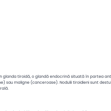
în glanda tiroidă, o glandă endocrină situată în partea an
e) sau maligne (canceroase). Nodulii tiroidieni sunt destu
rală.