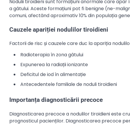
Nodulii tiroidieni sunt formațiuni anormale care apar 
a gâtului. Aceste formațiuni pot fi benigne (ne-malign
comuni, afectând aproximativ 10% din populația gene
Cauzele apariției nodulilor tiroidieni
Factorii de risc și cauzele care duc la apariția nodulilor
Radioterapia în zona gâtului
Expunerea la radiații ionizante
Deficitul de iod în alimentație
Antecedentele familiale de noduli tiroidieni
Importanța diagnosticării precoce
Diagnosticarea precoce a nodulilor tiroidieni este cr
prognosticul pacienților. Diagnosticarea precoce per