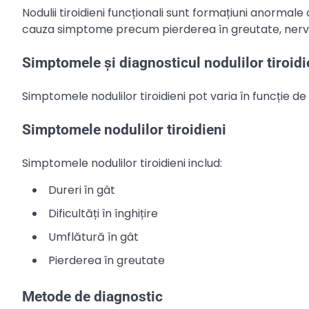
Nodulii tiroidieni funcționali sunt formațiuni anormal
cauza simptome precum pierderea în greutate, nervo
Simptomele și diagnosticul nodulilor tiroidi
Simptomele nodulilor tiroidieni pot varia în funcție de
Simptomele nodulilor tiroidieni
Simptomele nodulilor tiroidieni includ:
Dureri în gât
Dificultăți în înghițire
Umflătură în gât
Pierderea în greutate
Metode de diagnostic