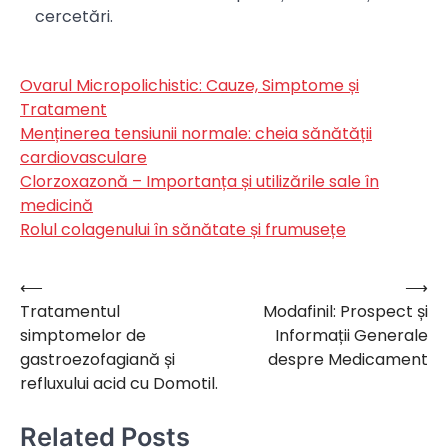
cercetări.
Ovarul Micropolichistic: Cauze, Simptome și
Tratament
Menținerea tensiunii normale: cheia sănătății
cardiovasculare
Clorzoxazonă – Importanța și utilizările sale în
medicină
Rolul colagenului în sănătate și frumusețe
⟵
⟶
Navigare
Tratamentul
Modafinil: Prospect și
în
simptomelor de
Informații Generale
articole
gastroezofagiană și
despre Medicament
refluxului acid cu Domotil.
Related Posts