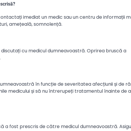
scrisă?
ontactați imediat un medic sau un centru de informații m
turi, amețeală, somnolență.
 discutați cu medicul dumneavoastră. Oprirea bruscă a
.
mneavoastră în funcție de severitatea afecțiunii și de r
ile medicului și să nu întrerupeți tratamentul înainte de 
ă a fost prescris de către medicul dumneavoastră. Asigu