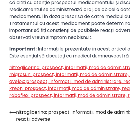
că citiți cu atenție prospectul medicamentului și di
Medicamentul se administrează oral, de obicei o dată 
medicamentul în doza prescrisă de către medicul 
Tratamentul cu acest medicament poate determina apar
important să fiți conștienți de posibilele reacții ad
observați vreun simptom neobișnuit.
Important:
Informațiile prezentate în acest articol a
Este esențial să discutați cu medicul dumneavoastră 
nitroglicerina: prospect, informatii, mod de administr
migrosun: prospect, informatii, mod de administrare, 
avelox: prospect, informatii, mod de administrare, re
kreon: prospect, informatii, mod de administrare, rea
roboflex: prospect, informatii, mod de administrare, 
⟵
nitroglicerina: prospect, informatii, mod de admini
Navigare
reactii adverse
în