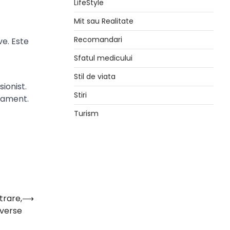
LifeStyle
Mit sau Realitate
Recomandari
e. Este
Sfatul medicului
Stil de viata
ionist.
Stiri
cament.
Turism
trare,
⟶
dverse