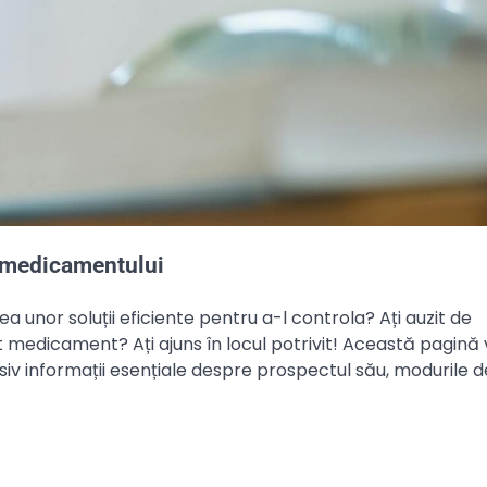
a medicamentului
ea unor soluții eficiente pentru a-l controla? Ați auzit de
st medicament? Ați ajuns în locul potrivit! Această pagină
usiv informații esențiale despre prospectul său, modurile d