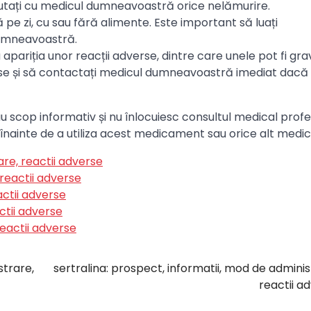
scutați cu medicul dumneavoastră orice nelămurire.
pe zi, cu sau fără alimente. Este important să luați
dumneavoastră.
iția unor reacții adverse, dintre care unele pot fi grav
verse și să contactați medicul dumneavoastră imediat dacă
u scop informativ și nu înlocuiesc consultul medical profes
înainte de a utiliza acest medicament sau orice alt medi
are, reactii adverse
reactii adverse
actii adverse
ctii adverse
reactii adverse
strare,
sertralina: prospect, informatii, mod de adminis
reactii a