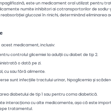
pagliflozină, este un medicament oral utilizat pentru tr
dicamente numite inhibitori ai cotransportorilor de sodiu
reabsorbției glucozei în rinichi, determinând eliminarea 
ce
e acest medicament, inclusiv:
tru controlul glicemiei la adulții cu diabet de tip 2.
strată o dată pe zi.
, cu sau fără alimente.
rse sunt infecțiile tractului urinar, hipoglicemia și scăde
area diabetului de tip 1 sau pentru coma diabetică.
te interacționa cu alte medicamente, așa că este impor
cepe tratamentul.