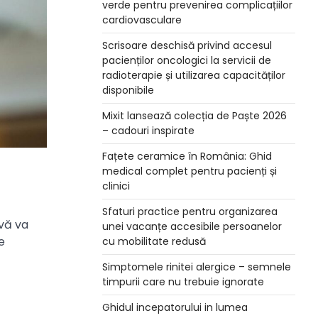
verde pentru prevenirea complicațiilor
cardiovasculare
Scrisoare deschisă privind accesul
pacienților oncologici la servicii de
radioterapie și utilizarea capacităților
disponibile
Mixit lansează colecția de Paște 2026
– cadouri inspirate
Fațete ceramice în România: Ghid
medical complet pentru pacienți și
clinici
Sfaturi practice pentru organizarea
 vă va
unei vacanțe accesibile persoanelor
e
cu mobilitate redusă
Simptomele rinitei alergice – semnele
timpurii care nu trebuie ignorate
Ghidul incepatorului in lumea