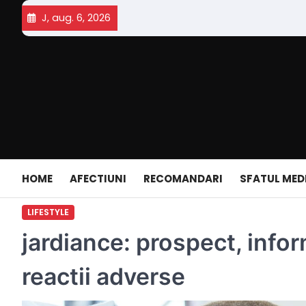
Skip
J, aug. 6, 2026
to
content
HOME
AFECTIUNI
RECOMANDARI
SFATUL MED
LIFESTYLE
jardiance: prospect, infor
reactii adverse