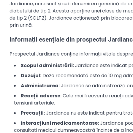
Jardiance, cunoscut și sub denumirea generică de em
diabetului de tip 2. Acesta aparține unei clase de me
de tip 2 (SGLT2). Jardiance acționează prin blocarea 
prin urină.
Informații esențiale din prospectul Jardian
Prospectul Jardiance conține informații vitale despr
Scopul administrării:
Jardiance este indicat pen
Dozajul:
Doza recomandată este de 10 mg admini
Administrarea:
Jardiance se administrează oral
Reacții adverse:
Cele mai frecvente reacții adve
tensiunii arteriale.
Precauții:
Jardiance nu este indicat pentru trat
Interacțiuni medicamentoase:
Jardiance poa
consultați medicul dumneavoastră înainte de a în