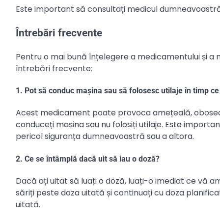
Este important să consultați medicul dumneavoastră
Întrebări frecvente
Pentru o mai bună înțelegere a medicamentului și a 
întrebări frecvente:
1. Pot să conduc mașina sau să folosesc utilaje în timp 
Acest medicament poate provoca amețeală, oboseală
conduceți mașina sau nu folosiți utilaje. Este importan
pericol siguranța dumneavoastră sau a altora.
2. Ce se întâmplă dacă uit să iau o doză?
Dacă ați uitat să luați o doză, luați-o imediat ce vă
săriți peste doza uitată și continuați cu doza planif
uitată.