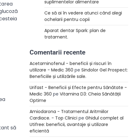
suplimentelor alimentare
atarea
-glucoză
Ce să ai în vedere atunci când alegi
acesteia
ochelarii pentru copii
Aparat dentar Spark: plan de
tratament.
Comentarii recente
Acetaminofenul - beneficii și riscuri în
utilizare - Medic 360
pe
Sindolor Gel Prospect:
Beneficiile și utilizările sale.
Urifast - Beneficii și Efecte pentru Sănătate -
Medic 360
pe
Vitamina D3: Cheia Sănătății
rea
Optime
Amiodarona - Tratamentul Aritmiilor
Cardiace. - Top Clinici
pe
Ghidul complet al
Utifree: beneficii, avantaje și utilizare
tant să
eficientă