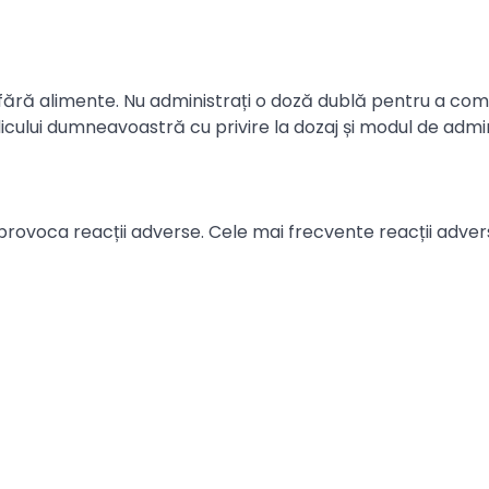
u fără alimente. Nu administrați o doză dublă pentru a co
dicului dumneavoastră cu privire la dozaj și modul de admi
provoca reacții adverse. Cele mai frecvente reacții adver