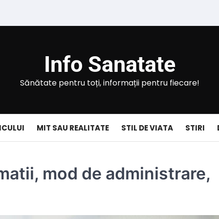
Info Sanatate
Sănătate pentru toți, informații pentru fiecare!
ICULUI
MIT SAU REALITATE
STIL DE VIATA
STIRI
matii, mod de administrare,