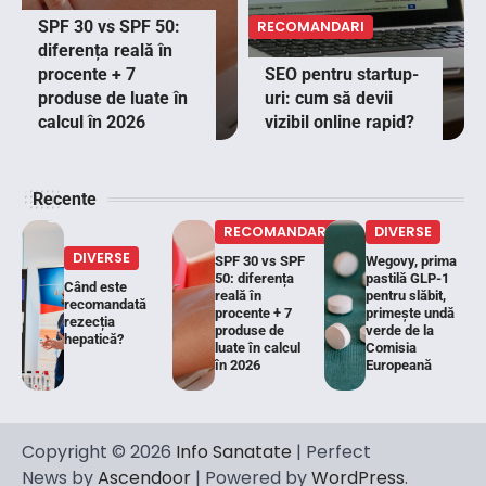
SPF 30 vs SPF 50:
RECOMANDARI
diferența reală în
procente + 7
SEO pentru startup-
produse de luate în
uri: cum să devii
calcul în 2026
vizibil online rapid?
Recente
RECOMANDARI
DIVERSE
DIVERSE
SPF 30 vs SPF
Wegovy, prima
50: diferența
pastilă GLP-1
Când este
reală în
pentru slăbit,
recomandată
procente + 7
primește undă
rezecția
produse de
verde de la
hepatică?
luate în calcul
Comisia
în 2026
Europeană
Copyright © 2026
Info Sanatate
| Perfect
News by
Ascendoor
| Powered by
WordPress
.