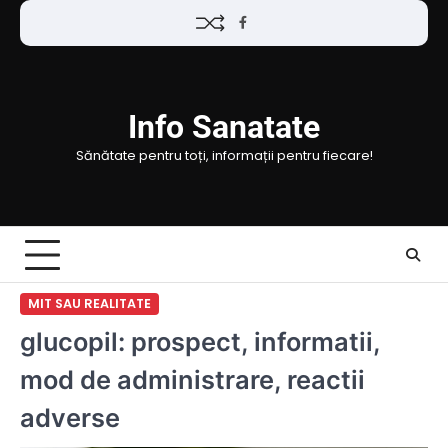
Skip
Facebook
to
content
Info Sanatate
Sănătate pentru toți, informații pentru fiecare!
MIT SAU REALITATE
glucopil: prospect, informatii,
mod de administrare, reactii
adverse