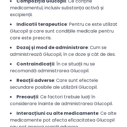
Compoziția Glucopil
: Ce conține
medicamentul, inclusiv substanța activă și
excipienții.
Indicatii terapeutice
: Pentru ce este utilizat
Glucopil și care sunt condițiile medicale pentru
care este prescris.
Dozaj și mod de administrare
: Cum se
administrează Glucopil, în ce doze și cât de des.
Contraindicații
: În ce situații nu se
recomandă administrarea Glucopil.
Reacții adverse
: Care sunt efectele
secundare posibile ale utilizării Glucopil.
Precauții
: Ce factori trebuie luați în
considerare înainte de administrarea Glucopil.
Interacțiuni cu alte medicamente
: Ce alte
medicamente pot afecta eficacitatea Glucopil
sau pot genera reacții adverse.