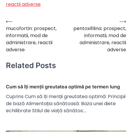
reactii adverse
⟵
⟶
Navigare
mucofortin: prospect,
pentoxifilina: prospect,
în
informatii, mod de
informatii, mod de
articole
administrare, reactii
administrare, reactii
adverse
adverse
Related Posts
Cum să îți menții greutatea optimă pe termen lung
Cuprins Cum să îți menții greutatea optimă: Principii
de bază Alimentația sănătoasă: Baza unei diete
echilibrate Stilul de viață sănătos:…