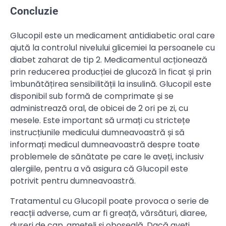
Concluzie
Glucopil este un medicament antidiabetic oral care
ajută la controlul nivelului glicemiei la persoanele cu
diabet zaharat de tip 2. Medicamentul acționează
prin reducerea producției de glucoză în ficat și prin
îmbunătățirea sensibilității la insulină. Glucopil este
disponibil sub formă de comprimate și se
administrează oral, de obicei de 2 ori pe zi, cu
mesele. Este important să urmați cu strictețe
instrucțiunile medicului dumneavoastră și să
informați medicul dumneavoastră despre toate
problemele de sănătate pe care le aveți, inclusiv
alergiile, pentru a vă asigura că Glucopil este
potrivit pentru dumneavoastră.
Tratamentul cu Glucopil poate provoca o serie de
reacții adverse, cum ar fi greață, vărsături, diaree,
dureri de cap, amețeli și oboseală. Dacă aveți