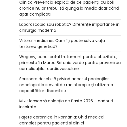
Clinica Prevencia explică: de ce pacienții cu boli
cronice nu ar trebui să ajungă la medic doar când
apar complicații
Laparoscopic sau robotic? Diferențe importante în
chirurgia modernă
Viitorul medicinei: Cum îți poate salva viața
testarea genetică?
Wegovy, cunoscutul tratament pentru obezitate,
primește în Marea Britanie verde pentru prevenirea
complicațiilor cardiovasculare
Scrisoare deschisă privind accesul pacienților
oncologici la servicii de radioterapie și utilizarea
capacităților disponibile
Mixit lansează colecția de Paște 2026 – cadouri
inspirate
Fațete ceramice în România: Ghid medical
complet pentru pacienți și clinici