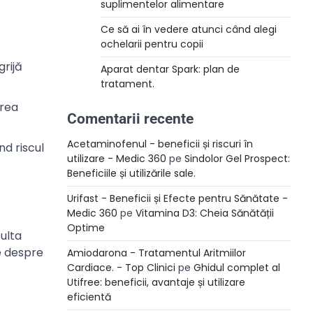
suplimentelor alimentare
Ce să ai în vedere atunci când alegi
ochelarii pentru copii
grijă
Aparat dentar Spark: plan de
tratament.
area
Comentarii recente
Acetaminofenul - beneficii și riscuri în
d riscul
utilizare - Medic 360
pe
Sindolor Gel Prospect:
Beneficiile și utilizările sale.
Urifast - Beneficii și Efecte pentru Sănătate -
Medic 360
pe
Vitamina D3: Cheia Sănătății
Optime
ulta
te despre
Amiodarona - Tratamentul Aritmiilor
Cardiace. - Top Clinici
pe
Ghidul complet al
Utifree: beneficii, avantaje și utilizare
eficientă