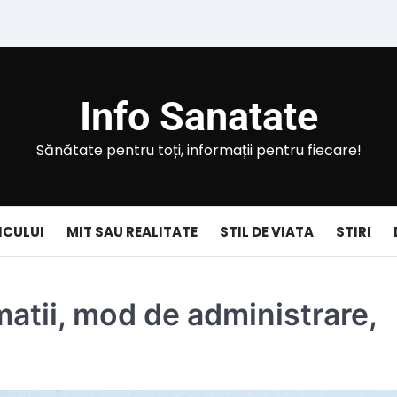
Info Sanatate
Sănătate pentru toți, informații pentru fiecare!
ICULUI
MIT SAU REALITATE
STIL DE VIATA
STIRI
atii, mod de administrare,