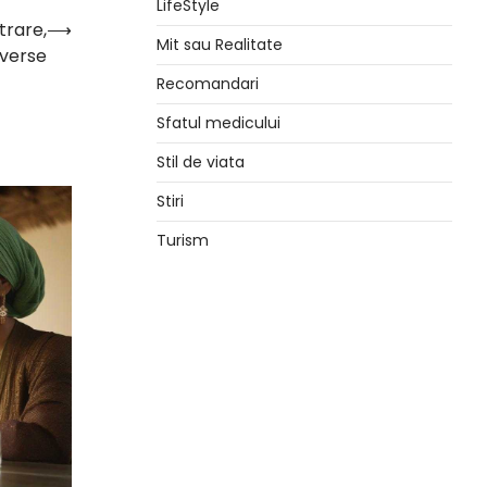
LifeStyle
trare,
⟶
Mit sau Realitate
dverse
Recomandari
Sfatul medicului
Stil de viata
Stiri
Turism