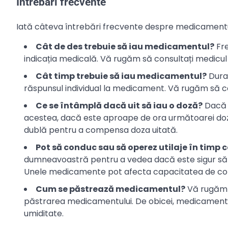
Întrebări frecvente
Iată câteva întrebări frecvente despre medicamentu
Cât de des trebuie să iau medicamentul?
Fre
indicația medicală. Vă rugăm să consultați medic
Cât timp trebuie să iau medicamentul?
Durat
răspunsul individual la medicament. Vă rugăm să 
Ce se întâmplă dacă uit să iau o doză?
Dacă u
acestea, dacă este aproape de ora următoarei doze, 
dublă pentru a compensa doza uitată.
Pot să conduc sau să operez utilaje în timp
dumneavoastră pentru a vedea dacă este sigur să co
Unele medicamente pot afecta capacitatea de conc
Cum se păstrează medicamentul?
Vă rugăm s
păstrarea medicamentului. De obicei, medicamentul
umiditate.