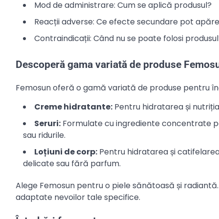
Mod de administrare: Cum se aplică produsul?
Reacții adverse: Ce efecte secundare pot apăr
Contraindicații: Când nu se poate folosi produsu
Descoperă gama variată de produse Femos
Femosun oferă o gamă variată de produse pentru îngriji
Creme hidratante:
Pentru hidratarea și nutriția 
Seruri:
Formulate cu ingrediente concentrate pe
sau ridurile.
Loțiuni de corp:
Pentru hidratarea și catifelarea 
delicate sau fără parfum.
Alege Femosun pentru o piele sănătoasă și radiantă. 
adaptate nevoilor tale specifice.