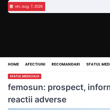
Skip
vin, aug. 7, 2026
to
content
HOME
AFECTIUNI
RECOMANDARI
SFATUL MED
SFATUL MEDICULUI
femosun: prospect, inform
reactii adverse