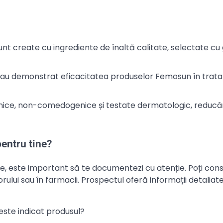
t create cu ingrediente de înaltă calitate, selectate cu 
e au demonstrat eficacitatea produselor Femosun în trat
ice, non-comedogenice și testate dermatologic, reducân
entru tine?
le, este important să te documentezi cu atenție. Poți cons
orului sau în farmacii. Prospectul oferă informații detalia
i este indicat produsul?