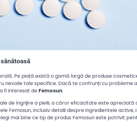
 sănătoasă
enerală. Pe piață există o gamă largă de produse cosmetice
ru nevoile tale specifice. Dacă te confrunți cu probleme ale
 fi interesat de
Femosun
.
e îngrijire a pielii, a căror eficacitate este apreciată d
sele Femosun, inclusiv detalii despre ingredientele active, in
elegi mai bine ce tip de produs Femosun este potrivit pent