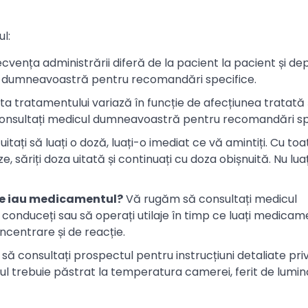
l:
cvența administrării diferă de la pacient la pacient și de
ul dumneavoastră pentru recomandări specifice.
a tratamentului variază în funcție de afecțiunea tratată 
consultați medicul dumneavoastră pentru recomandări sp
itați să luați o doză, luați-o imediat ce vă amintiți. Cu toa
săriți doza uitată și continuați cu doza obișnuită. Nu lua
 ce iau medicamentul?
Vă rugăm să consultați medicul
nduceți sau să operați utilaje în timp ce luați medicame
entrare și de reacție.
ă consultați prospectul pentru instrucțiuni detaliate pri
 trebuie păstrat la temperatura camerei, ferit de lumină