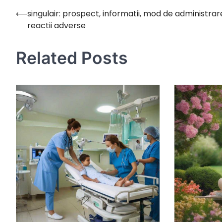
⟵
singulair: prospect, informatii, mod de administrar
Navigare
reactii adverse
în
articole
Related Posts