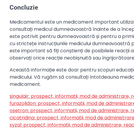
Concluzie
Medicamentul este un medicament important utilizat p
consultați medicul dumneavoastră înainte de a înce
este potrivit pentru dumneavoastră și pentru a prim
cu strictețe instrucțiunile medicului dumneavoastră 
este important să fiți conștienți de posibilele reacț
observați orice reacție neobișnuită sau îngrijorătoare
Această informație este doar pentru scopuri educațio
medicului. Vă rugăm să consultați întotdeauna medic
medicament.
singulair: prospect, informatii, mod de administrare, 
furazolidon: prospect, informatii, mod de administrar
osetron: prospect, informatii, mod de administrare, r
cicatridina: prospect, informatii, mod de administrare
xyzal: prospect, informatii, mod de administrare, reac