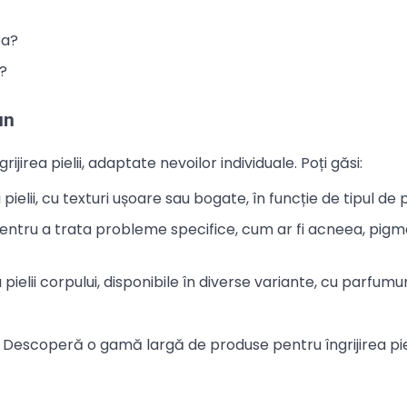
ea?
l?
un
rea pielii, adaptate nevoilor individuale. Poți găsi:
pielii, cu texturi ușoare sau bogate, în funcție de tipul de p
ntru a trata probleme specifice, cum ar fi acneea, pig
pielii corpului, disponibile în diverse variante, cu parfumur
Descoperă o gamă largă de produse pentru îngrijirea piel