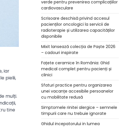
verde pentru prevenirea complicațiilor
cardiovasculare
Scrisoare deschisă privind accesul
pacienților oncologici la servicii de
radioterapie și utilizarea capacităților
disponibile
Mixit lansează colecția de Paște 2026
– cadouri inspirate
Fațete ceramice în România: Ghid
medical complet pentru pacienți și
, iar
clinici
 pielii,
Sfaturi practice pentru organizarea
unei vacanțe accesibile persoanelor
e mulți.
cu mobilitate redusă
dicații,
Simptomele rinitei alergice – semnele
ru tine
timpurii care nu trebuie ignorate
Ghidul incepatorului in lumea