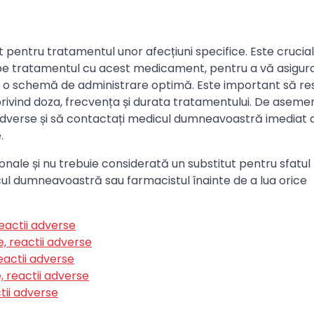
entru tratamentul unor afecțiuni specifice. Este crucial
pe tratamentul cu acest medicament, pentru a vă asigur
i o schemă de administrare optimă. Este important să re
privind doza, frecvența și durata tratamentului. De aseme
ii adverse și să contactați medicul dumneavoastră imediat
.
nale și nu trebuie considerată un substitut pentru sfatul
ul dumneavoastră sau farmacistul înainte de a lua orice
reactii adverse
e, reactii adverse
eactii adverse
, reactii adverse
tii adverse