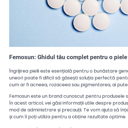
Femosun: Ghidul tău complet pentru o piele
Îngrijirea pielii este esențială pentru o bunăstare g
uneori poate fi dificil să găsești soluția perfectă pent
cum ar fi acneea, rozaceea sau pigmentarea, ai putea
Femosun este un brand cunoscut pentru produsele sale d
În acest articol, vei găsi informații utile despre produ
mod de administrare și precauții. Te vom ajuta să înț
și cum îl poți utiliza pentru a obține rezultate optime.