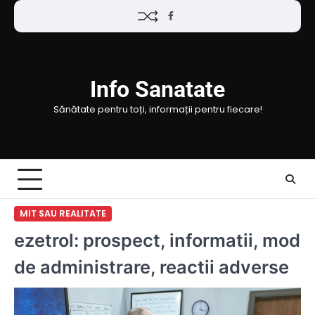
Skip
Facebook
to
content
Info Sanatate
Sănătate pentru toți, informații pentru fiecare!
MIT SAU REALITATE
ezetrol: prospect, informatii, mod
de administrare, reactii adverse