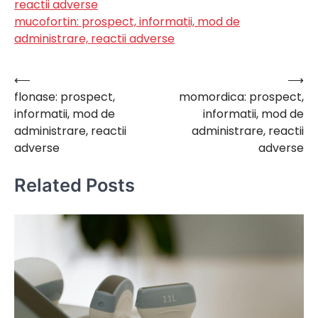
reactii adverse
mucofortin: prospect, informatii, mod de
administrare, reactii adverse
⟵
⟶
Navigare
flonase: prospect,
momordica: prospect,
în
informatii, mod de
informatii, mod de
articole
administrare, reactii
administrare, reactii
adverse
adverse
Related Posts