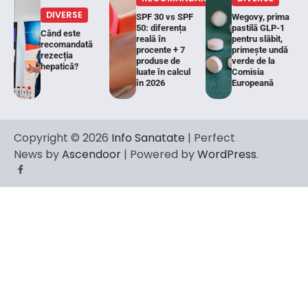
DIVERSE
SPF 30 vs SPF
Wegovy, prima
50: diferența
pastilă GLP-1
Când este
reală în
pentru slăbit,
recomandată
procente + 7
primește undă
rezecția
produse de
verde de la
hepatică?
luate în calcul
Comisia
în 2026
Europeană
Copyright © 2026
Info Sanatate
| Perfect
News by
Ascendoor
| Powered by
WordPress
.
Facebook