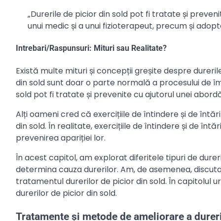
„Durerile de picior din sold pot fi tratate și preve
unui medic și a unui fizioterapeut, precum și adopta
Intrebari/Raspunsuri: Mituri sau Realitate?
Există multe mituri și concepții greșite despre durerile
din sold sunt doar o parte normală a procesului de îmbă
sold pot fi tratate și prevenite cu ajutorul unei abordă
Alți oameni cred că exercițiile de întindere și de întăr
din sold. În realitate, exercițiile de întindere și de întă
prevenirea apariției lor.
În acest capitol, am explorat diferitele tipuri de dure
determina cauza durerilor. Am, de asemenea, discutat r
tratamentul durerilor de picior din sold. În capitolu
durerilor de picior din sold.
Tratamente și metode de ameliorare a dureril