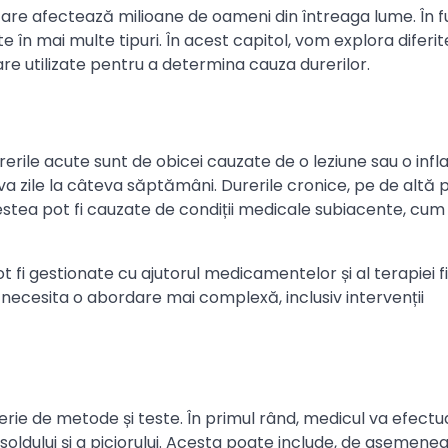
are afectează milioane de oameni din întreaga lume. În f
e în mai multe tipuri. În acest capitol, vom explora diferite
are utilizate pentru a determina cauza durerilor.
urerile acute sunt de obicei cauzate de o leziune sau o infl
eva zile la câteva săptămâni. Durerile cronice, pe de altă 
cestea pot fi cauzate de condiții medicale subiacente, cum 
t fi gestionate cu ajutorul medicamentelor și al terapiei fi
pot necesita o abordare mai complexă, inclusiv intervenții
serie de metode și teste. În primul rând, medicul va efectu
soldului și a piciorului. Acesta poate include, de asemenea,