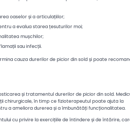
a oaselor și a articulațiilor;
ru a evalua starea țesuturilor moi;
alitatea mușchilor;
mații sau infecții.
ermina cauza durerilor de picior din sold și poate recoma
nosticarea și tratamentul durerilor de picior din sold. Medi
chirurgicale, în timp ce fizioterapeutul poate ajuta la
ru a ameliora durerea și a îmbunătăți funcționalitatea.
lui cu privire la exercițiile de întindere și de întărire, ca