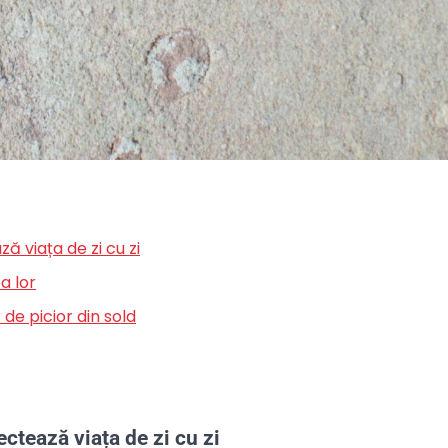
ă viața de zi cu zi
a lor
de picior din sold
ectează viața de zi cu zi