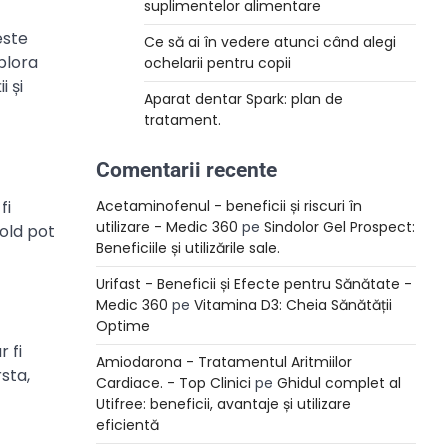
suplimentelor alimentare
este
Ce să ai în vedere atunci când alegi
xplora
ochelarii pentru copii
i și
Aparat dentar Spark: plan de
tratament.
Comentarii recente
fi
Acetaminofenul - beneficii și riscuri în
utilizare - Medic 360
pe
Sindolor Gel Prospect:
sold pot
Beneficiile și utilizările sale.
Urifast - Beneficii și Efecte pentru Sănătate -
Medic 360
pe
Vitamina D3: Cheia Sănătății
Optime
r fi
Amiodarona - Tratamentul Aritmiilor
rsta,
Cardiace. - Top Clinici
pe
Ghidul complet al
Utifree: beneficii, avantaje și utilizare
eficientă