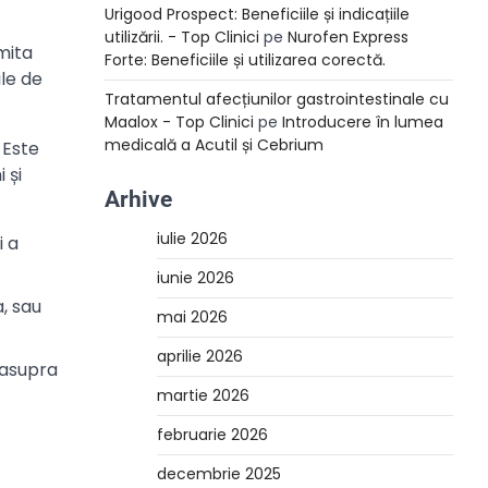
Urigood Prospect: Beneficiile și indicațiile
utilizării. - Top Clinici
pe
Nurofen Express
imita
Forte: Beneficiile și utilizarea corectă.
ile de
Tratamentul afecțiunilor gastrointestinale cu
Maalox - Top Clinici
pe
Introducere în lumea
medicală a Acutil și Cebrium
 Este
 și
Arhive
iulie 2026
i a
iunie 2026
a, sau
mai 2026
aprilie 2026
 asupra
martie 2026
februarie 2026
decembrie 2025