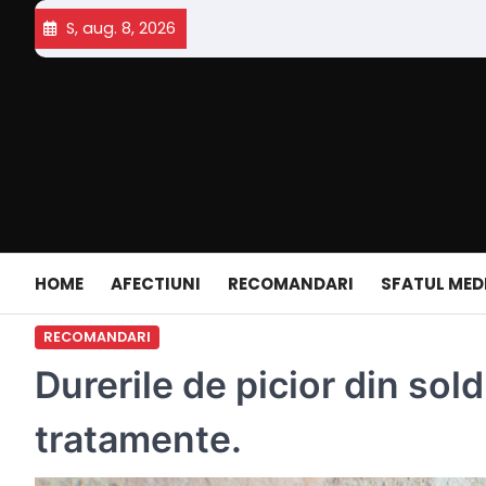
Skip
S, aug. 8, 2026
to
content
HOME
AFECTIUNI
RECOMANDARI
SFATUL MED
RECOMANDARI
Durerile de picior din sol
tratamente.