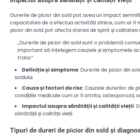
Durerile de picior din sold pot avea un impact semnifica
capacitatea de a efectua activități zilnice, cum ar fi m
picior din sold pot afecta starea de spirit și calitatea
„Durerile de picior din sold sunt o problemă com
important să înțelegem cauzele și simptomele aces
trata.”
Definiție și simptome
: Durerile de picior din so
soldului.
Cauze și factori de risc
: Cauzele durerilor de pi
condițiile medicale cum ar fi artrita, osteoporoza, 
Impactul asupra sănătății și calității vieții
: 
sănătății și calității vieții.
Tipuri de dureri de picior din sold și diagnos