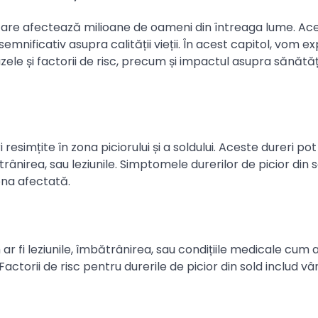
care afectează milioane de oameni din întreaga lume. Ac
emnificativ asupra calității vieții. În acest capitol, vom e
uzele și factorii de risc, precum și impactul asupra sănătăți
resimțite în zona piciorului și a soldului. Aceste dureri pot 
trânirea, sau leziunile. Simptomele durerilor de picior din 
zona afectată.
 ar fi leziunile, îmbătrânirea, sau condițiile medicale cum a
actorii de risc pentru durerile de picior din sold includ vâ