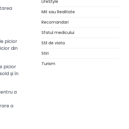
LifeStyle
ltarea
Mit sau Realitate
Recomandari
Sfatul medicului
de picior
Stil de viata
icior din
Stiri
Turism
e picior
sold și în
pentru a
rare a