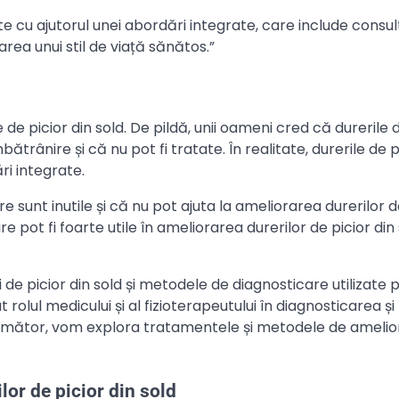
nite cu ajutorul unei abordări integrate, care include consu
rea unui stil de viață sănătos.”
 de picior din sold. De pildă, unii oameni cred că durerile 
trânire și că nu pot fi tratate. În realitate, durerile de p
ri integrate.
ire sunt inutile și că nu pot ajuta la ameliorarea durerilor d
rire pot fi foarte utile în ameliorarea durerilor de picior din 
ri de picior din sold și metodele de diagnosticare utilizate 
olul medicului și al fizioterapeutului în diagnosticarea și
l următor, vom explora tratamentele și metodele de amelio
or de picior din sold