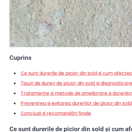
Cuprins
Ce sunt durerile de picior din sold și cum afecteaz
Tipuri de dureri de picior din sold și diagnosticare
Tratamente și metode de ameliorare a durerilor 
Prevenirea și evitarea durerilor de picior din sold
Concluzii și recomandări finale
Ce sunt durerile de picior din sold și cum af