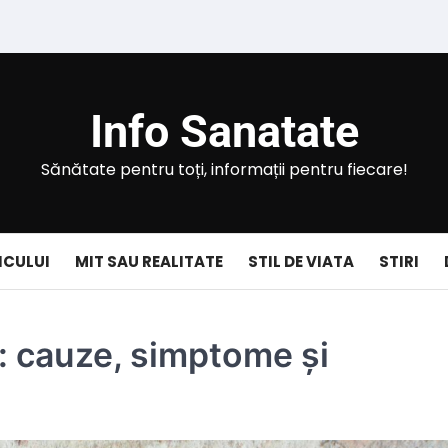
Info Sanatate
Sănătate pentru toți, informații pentru fiecare!
ICULUI
MIT SAU REALITATE
STIL DE VIATA
STIRI
d: cauze, simptome și