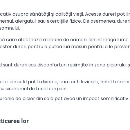
tiv asupra sănătății și calității vieții. Aceste dureri pot l
ersul, alergatul, sau exercițiile fizice. De asemenea, durer
 somnului.
ună care afectează milioane de oameni din întreaga lume.
tor dureri pentru a putea lua măsuri pentru a le preveni
ld sunt dureri sau disconforturi resimțite în zona piciorului ș
cior din sold pot fi diverse, cum ar fi leziunile, îmbătrânire
sau sindromul de tunel carpian.
Durerile de picior din sold pot avea un impact semnificativ
ticarea lor