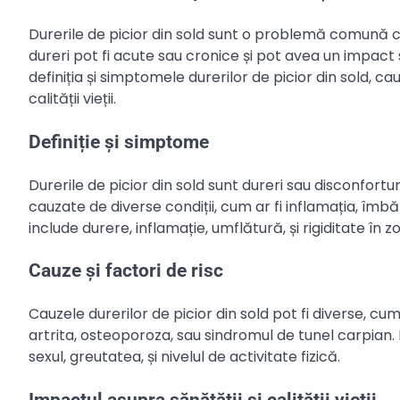
Durerile de picior din sold sunt o problemă comună 
dureri pot fi acute sau cronice și pot avea un impact s
definiția și simptomele durerilor de picior din sold, ca
calității vieții.
Definiție și simptome
Durerile de picior din sold sunt dureri sau disconforturi 
cauzate de diverse condiții, cum ar fi inflamația, îmbă
include durere, inflamație, umflătură, și rigiditate în 
Cauze și factori de risc
Cauzele durerilor de picior din sold pot fi diverse, cum
artrita, osteoporoza, sau sindromul de tunel carpian. F
sexul, greutatea, și nivelul de activitate fizică.
Impactul asupra sănătății și calității vieții