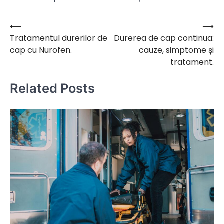
⟵
⟶
Navigare
Tratamentul durerilor de
Durerea de cap continua:
în
cap cu Nurofen.
cauze, simptome și
articole
tratament.
Related Posts