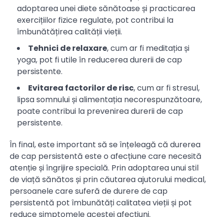
adoptarea unei diete sănătoase și practicarea
exercițiilor fizice regulate, pot contribui la
îmbunătățirea calității vieții.
Tehnici de relaxare
, cum ar fi meditația și
yoga, pot fi utile în reducerea durerii de cap
persistente.
Evitarea factorilor de risc
, cum ar fi stresul,
lipsa somnului și alimentația necorespunzătoare,
poate contribui la prevenirea durerii de cap
persistente.
În final, este important să se înțeleagă că durerea
de cap persistentă este o afecțiune care necesită
atenție și îngrijire specială. Prin adoptarea unui stil
de viață sănătos și prin căutarea ajutorului medical,
persoanele care suferă de durere de cap
persistentă pot îmbunătăți calitatea vieții și pot
reduce simptomele acestei afecțiuni.