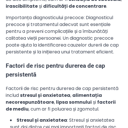
irascibilitate
și
dificultăți de concentrare
.
Importanța diagnosticului precoce: Diagnosticul
precoce și tratamentul adecvat sunt esențiale
pentru a preveni complicațiile și a îmbunătăți
calitatea vieții persoanei. Un diagnostic precoce
poate ajuta la identificarea cauzelor durerii de cap
persistente și la inițierea unui tratament eficient.
Factori de risc pentru durerea de cap
persistentă
Factorii de risc pentru durerea de cap persistentă
includ
stresul și anxietatea
,
alimentația
necorespunzătoare
,
lipsa somnului
și
factorii
de mediu
, cum ar fi poluarea și zgomotul.
Stresul și anxietatea
: Stresul și anxietatea
sunt doi dintre cei mai importanți factori de risc