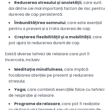
Reducerea stresului și anxietății
, care sunt
doi dintre cei mai importanți factori de risc pentru
durerea de cap persistentă.
Îmbunătățirea somnului
, care este esențial
pentru a preveni și a trata durerea de cap.
Creșterea flexibilității și a mobilității
, care
pot ajuta la reducerea durerii de cap.
Există diverse tehnici de relaxare care pot fi
încercate, inclusiv:
Meditația mindfulness
, care implică
focalizarea atenției pe prezent și reducerea
stresului.
Yoga
, care combină exercițiile fizice cu tehnici
de respirație și relaxare.
Programe de relaxare
, care pot fi realizate
cu ajutorul unui terapeut sau al unui program de