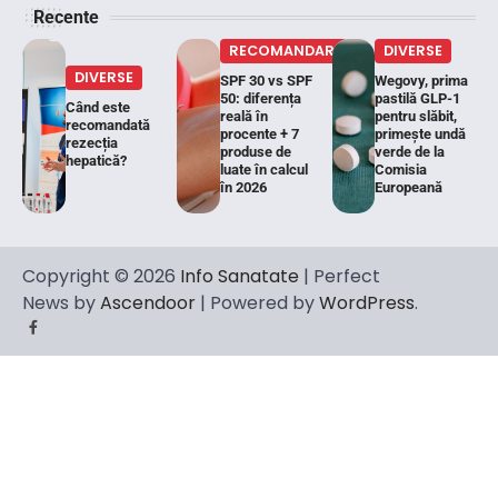
Recente
RECOMANDARI
DIVERSE
DIVERSE
SPF 30 vs SPF
Wegovy, prima
50: diferența
pastilă GLP-1
Când este
reală în
pentru slăbit,
recomandată
procente + 7
primește undă
rezecția
produse de
verde de la
hepatică?
luate în calcul
Comisia
în 2026
Europeană
Copyright © 2026
Info Sanatate
| Perfect
News by
Ascendoor
| Powered by
WordPress
.
Facebook