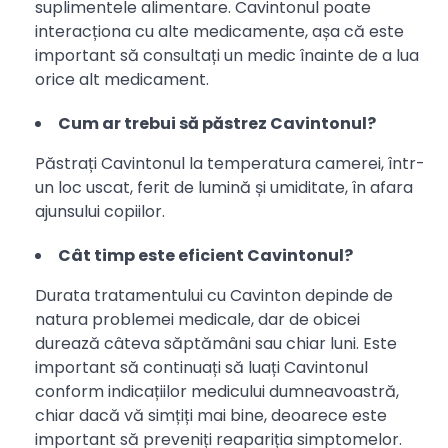
suplimentele alimentare. Cavintonul poate
interacționa cu alte medicamente, așa că este
important să consultați un medic înainte de a lua
orice alt medicament.
Cum ar trebui să păstrez Cavintonul?
Păstrați Cavintonul la temperatura camerei, într-
un loc uscat, ferit de lumină și umiditate, în afara
ajunsului copiilor.
Cât timp este eficient Cavintonul?
Durata tratamentului cu Cavinton depinde de
natura problemei medicale, dar de obicei
durează câteva săptămâni sau chiar luni. Este
important să continuați să luați Cavintonul
conform indicațiilor medicului dumneavoastră,
chiar dacă vă simțiți mai bine, deoarece este
important să preveniți reapariția simptomelor.