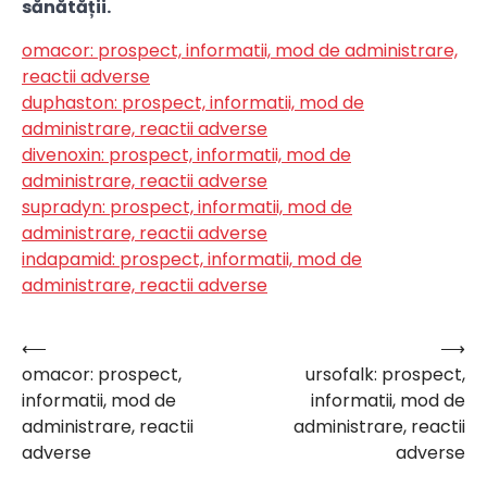
sănătății.
omacor: prospect, informatii, mod de administrare,
reactii adverse
duphaston: prospect, informatii, mod de
administrare, reactii adverse
divenoxin: prospect, informatii, mod de
administrare, reactii adverse
supradyn: prospect, informatii, mod de
administrare, reactii adverse
indapamid: prospect, informatii, mod de
administrare, reactii adverse
⟵
⟶
Navigare
omacor: prospect,
ursofalk: prospect,
în
informatii, mod de
informatii, mod de
articole
administrare, reactii
administrare, reactii
adverse
adverse