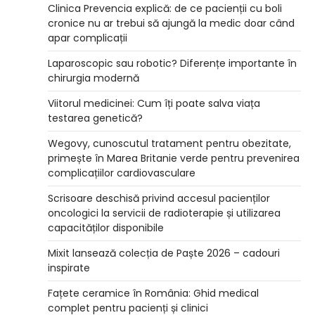
Clinica Prevencia explică: de ce pacienții cu boli
cronice nu ar trebui să ajungă la medic doar când
apar complicații
Laparoscopic sau robotic? Diferențe importante în
chirurgia modernă
Viitorul medicinei: Cum îți poate salva viața
testarea genetică?
Wegovy, cunoscutul tratament pentru obezitate,
primește în Marea Britanie verde pentru prevenirea
complicațiilor cardiovasculare
Scrisoare deschisă privind accesul pacienților
oncologici la servicii de radioterapie și utilizarea
capacităților disponibile
Mixit lansează colecția de Paște 2026 – cadouri
inspirate
Fațete ceramice în România: Ghid medical
complet pentru pacienți și clinici