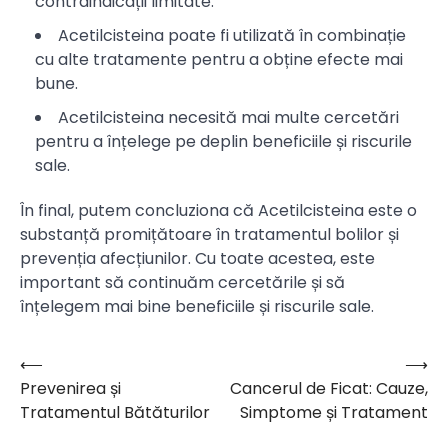
contraindicații limitate.
Acetilcisteina poate fi utilizată în combinație
cu alte tratamente pentru a obține efecte mai
bune.
Acetilcisteina necesită mai multe cercetări
pentru a înțelege pe deplin beneficiile și riscurile
sale.
În final, putem concluziona că Acetilcisteina este o
substanță promițătoare în tratamentul bolilor și
prevenția afecțiunilor. Cu toate acestea, este
important să continuăm cercetările și să
înțelegem mai bine beneficiile și riscurile sale.
⟵
⟶
Navigare
Prevenirea și
Cancerul de Ficat: Cauze,
în
Tratamentul Bătăturilor
Simptome și Tratament
articole