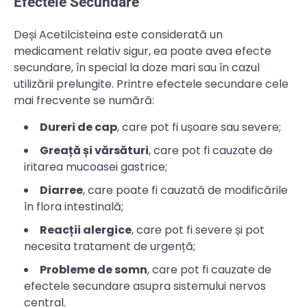
Efectele Secundare
Deși Acetilcisteina este considerată un
medicament relativ sigur, ea poate avea efecte
secundare, în special la doze mari sau în cazul
utilizării prelungite. Printre efectele secundare cele
mai frecvente se numără:
Dureri de cap
, care pot fi ușoare sau severe;
Greață și vărsături
, care pot fi cauzate de
iritarea mucoasei gastrice;
Diarree
, care poate fi cauzată de modificările
în flora intestinală;
Reacții alergice
, care pot fi severe și pot
necesita tratament de urgență;
Probleme de somn
, care pot fi cauzate de
efectele secundare asupra sistemului nervos
central.