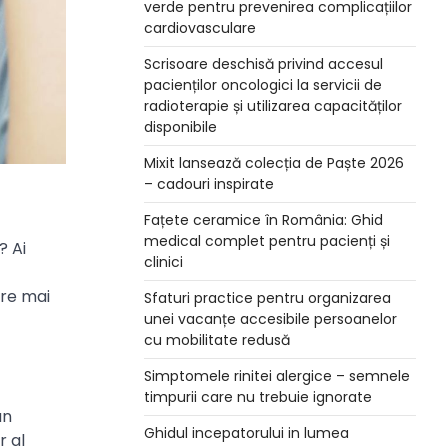
verde pentru prevenirea complicațiilor
cardiovasculare
Scrisoare deschisă privind accesul
pacienților oncologici la servicii de
radioterapie și utilizarea capacităților
disponibile
Mixit lansează colecția de Paște 2026
– cadouri inspirate
Fațete ceramice în România: Ghid
medical complet pentru pacienți și
? Ai
clinici
ere mai
Sfaturi practice pentru organizarea
unei vacanțe accesibile persoanelor
cu mobilitate redusă
Simptomele rinitei alergice – semnele
timpurii care nu trebuie ignorate
un
Ghidul incepatorului in lumea
r al