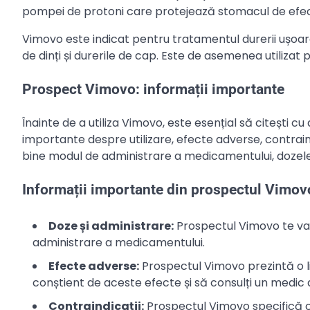
pompei de protoni care protejează stomacul de efec
Vimovo este indicat pentru tratamentul durerii ușoare
de dinți și durerile de cap. Este de asemenea utilizat 
Prospect Vimovo: informații importante
Înainte de a utiliza Vimovo, este esențial să citești 
importante despre utilizare, efecte adverse, contraind
bine modul de administrare a medicamentului, dozel
Informații importante din prospectul Vimov
Doze și administrare:
Prospectul Vimovo te va 
administrare a medicamentului.
Efecte adverse:
Prospectul Vimovo prezintă o lis
conștient de aceste efecte și să consulți un medic
Contraindicații:
Prospectul Vimovo specifică co