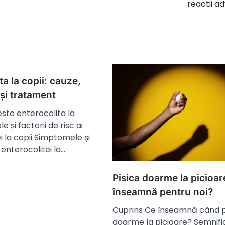
reactii a
ta la copii: cauze,
și tratament
ste enterocolita la
e și factorii de risc ai
i la copii Simptomele și
 enterocolitei la…
Pisica doarme la picioar
înseamnă pentru noi?
Cuprins Ce înseamnă când p
doarme la picioare? Semnifi