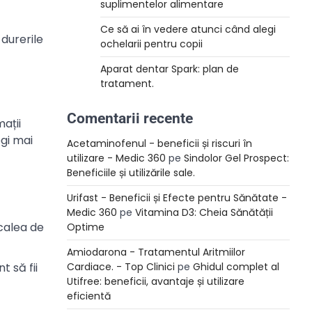
suplimentelor alimentare
Ce să ai în vedere atunci când alegi
 durerile
ochelarii pentru copii
Aparat dentar Spark: plan de
tratament.
Comentarii recente
ații
egi mai
Acetaminofenul - beneficii și riscuri în
utilizare - Medic 360
pe
Sindolor Gel Prospect:
Beneficiile și utilizările sale.
Urifast - Beneficii și Efecte pentru Sănătate -
Medic 360
pe
Vitamina D3: Cheia Sănătății
calea de
Optime
Amiodarona - Tratamentul Aritmiilor
Cardiace. - Top Clinici
pe
Ghidul complet al
t să fii
Utifree: beneficii, avantaje și utilizare
eficientă