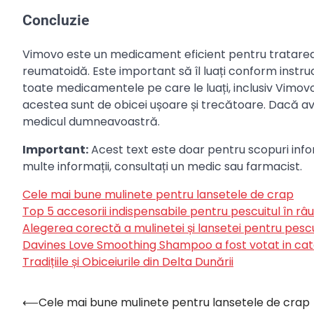
Concluzie
Vimovo este un medicament eficient pentru tratarea dur
reumatoidă. Este important să îl luați conform instr
toate medicamentele pe care le luați, inclusiv Vimo
acestea sunt de obicei ușoare și trecătoare. Dacă ave
medicul dumneavoastră.
Important:
Acest text este doar pentru scopuri infor
multe informații, consultați un medic sau farmacist.
Cele mai bune mulinete pentru lansetele de crap
Top 5 accesorii indispensabile pentru pescuitul în râu
Alegerea corectă a mulinetei și lansetei pentru pescu
Davines Love Smoothing Shampoo a fost votat in cat
Tradițiile și Obiceiurile din Delta Dunării
⟵
Cele mai bune mulinete pentru lansetele de crap
Navigare