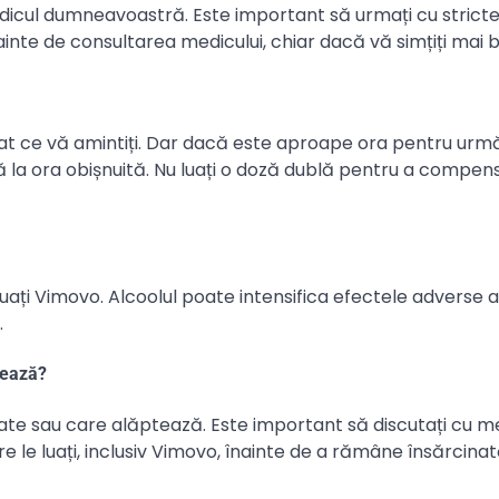
dicul dumneavoastră. Este important să urmați cu strict
ainte de consultarea medicului, chiar dacă vă simțiți mai b
ediat ce vă amintiți. Dar dacă este aproape ora pentru ur
ză la ora obișnuită. Nu luați o doză dublă pentru a compe
ați Vimovo. Alcoolul poate intensifica efectele adverse a
.
tează?
te sau care alăptează. Este important să discutați cu m
 luați, inclusiv Vimovo, înainte de a rămâne însărcinat