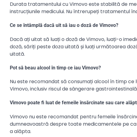
Durata tratamentului cu Vimovo este stabilită de me
instrucțiunile medicului. Nu întrerupeți tratamentul în
Ce se întâmplă dacă uit să iau o doză de Vimovo?
Dacă ați uitat să luați o doză de Vimovo, luați-o im
doză, săriți peste doza uitată și luați următoarea do
uitată.
Pot să beau alcool în timp ce iau Vimovo?
Nu este recomandat să consumați alcool în timp ce lu
Vimovo, inclusiv riscul de sângerare gastrointestinală
Vimovo poate fi luat de femeile însărcinate sau care alăp
Vimovo nu este recomandat pentru femeile însărcina
dumneavoastră despre toate medicamentele pe care le
a alăpta.