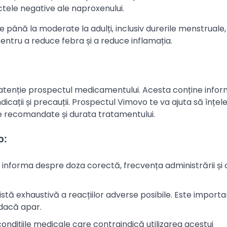
tele negative ale naproxenului.
 până la moderate la adulți, inclusiv durerile menstruale,
pentru a reduce febra și a reduce inflamația.
cu atenție prospectul medicamentului. Acesta conține inform
icații și precauții. Prospectul Vimovo te va ajuta să înțel
e recomandate și durata tratamentului.
o:
informa despre doza corectă, frecvența administrării și 
tă exhaustivă a reacțiilor adverse posibile. Este importan
 dacă apar.
ndițiile medicale care contraindică utilizarea acestui