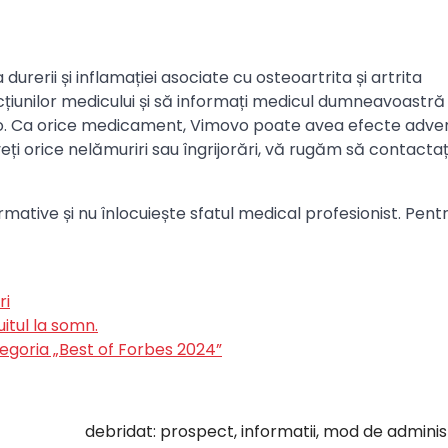
erii și inflamației asociate cu osteoartrita și artrita
ucțiunilor medicului și să informați medicul dumneavoastr
vo. Ca orice medicament, Vimovo poate avea efecte adver
ți orice nelămuriri sau îngrijorări, vă rugăm să contactaț
mative și nu înlocuiește sfatul medical profesionist. Pent
ri
itul la somn.
egoria „Best of Forbes 2024”
debridat: prospect, informatii, mod de adminis