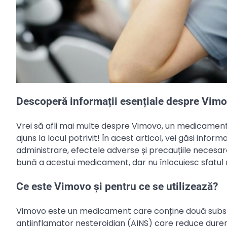
Descoperă informații esențiale despre Vimov
Vrei să afli mai multe despre Vimovo, un medicament 
ajuns la locul potrivit! În acest articol, vei găsi info
administrare, efectele adverse și precauțiile necesar
bună a acestui medicament, dar nu înlocuiesc sfatul 
Ce este Vimovo și pentru ce se utilizează?
Vimovo este un medicament care conține două subst
antiinflamator nesteroidian (AINS) care reduce durere