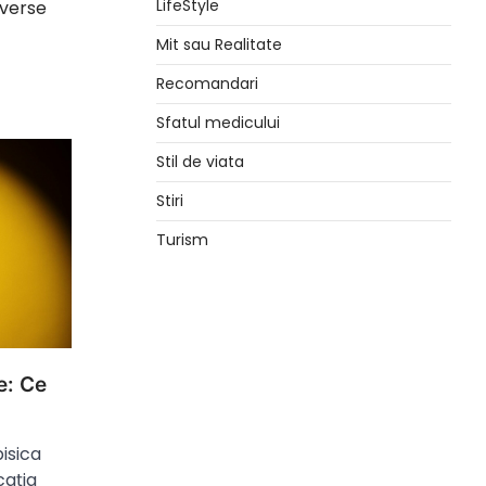
LifeStyle
dverse
Mit sau Realitate
Recomandari
Sfatul medicului
Stil de viata
Stiri
Turism
e: Ce
isica
cația