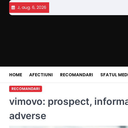
Skip
J, aug. 6, 2026
to
content
HOME
AFECTIUNI
RECOMANDARI
SFATUL MED
RECOMANDARI
vimovo: prospect, informat
adverse