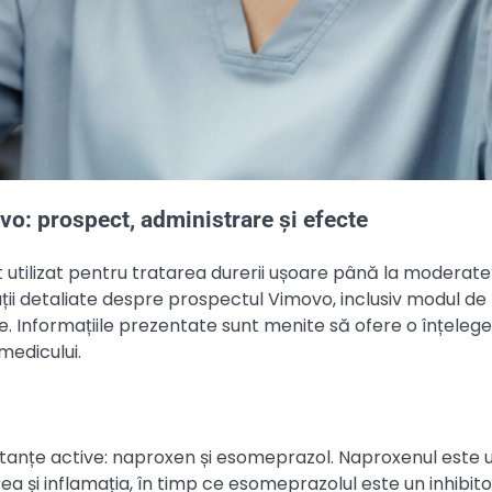
o: prospect, administrare și efecte
utilizat pentru tratarea durerii ușoare până la moderate
rmații detaliate despre prospectul Vimovo, inclusiv modul de
e. Informațiile prezentate sunt menite să ofere o înțeleg
medicului.
anțe active: naproxen și esomeprazol. Naproxenul este 
a și inflamația, în timp ce esomeprazolul este un inhibito