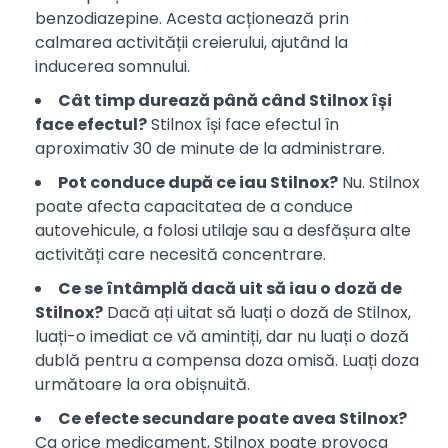
benzodiazepine. Acesta acționează prin
calmarea activității creierului, ajutând la
inducerea somnului.
Cât timp durează până când Stilnox își
face efectul?
Stilnox își face efectul în
aproximativ 30 de minute de la administrare.
Pot conduce după ce iau Stilnox?
Nu. Stilnox
poate afecta capacitatea de a conduce
autovehicule, a folosi utilaje sau a desfășura alte
activități care necesită concentrare.
Ce se întâmplă dacă uit să iau o doză de
Stilnox?
Dacă ați uitat să luați o doză de Stilnox,
luați-o imediat ce vă amintiți, dar nu luați o doză
dublă pentru a compensa doza omisă. Luați doza
următoare la ora obișnuită.
Ce efecte secundare poate avea Stilnox?
Ca orice medicament, Stilnox poate provoca