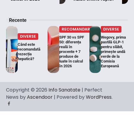
Recente
RECOMANDARI
DIVERSE
DIVERSE
SPF 30 vs SPF
Wegovy, prima
50: diferența
pastilă GLP-1
Când este
reală în
pentru slăbit,
recomandată
procente + 7
primește undă
rezecția
produse de
verde de la
hepatică?
luate în calcul
Comisia
în 2026
Europeană
Copyright © 2026
Info Sanatate
| Perfect
News by
Ascendoor
| Powered by
WordPress
.
Facebook