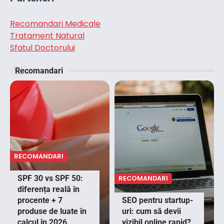
Recomandari Medicale
Tratament Natural
Sfatul Doctorului
Recomandari
RECOMANDARI
SPF 30 vs SPF 50:
RECOMANDARI
diferența reală în
procente + 7
SEO pentru startup-
produse de luate în
uri: cum să devii
calcul în 2026
vizibil online rapid?