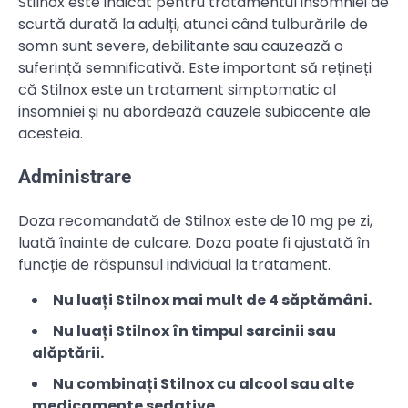
Stilnox este indicat pentru tratamentul insomniei de
scurtă durată la adulți, atunci când tulburările de
somn sunt severe, debilitante sau cauzează o
suferință semnificativă. Este important să rețineți
că Stilnox este un tratament simptomatic al
insomniei și nu abordează cauzele subiacente ale
acesteia.
Administrare
Doza recomandată de Stilnox este de 10 mg pe zi,
luată înainte de culcare. Doza poate fi ajustată în
funcție de răspunsul individual la tratament.
Nu luați Stilnox mai mult de 4 săptămâni.
Nu luați Stilnox în timpul sarcinii sau
alăptării.
Nu combinați Stilnox cu alcool sau alte
medicamente sedative.