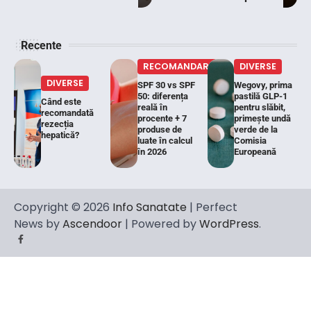
Recente
RECOMANDARI
DIVERSE
DIVERSE
SPF 30 vs SPF
Wegovy, prima
50: diferența
pastilă GLP-1
Când este
reală în
pentru slăbit,
recomandată
procente + 7
primește undă
rezecția
produse de
verde de la
hepatică?
luate în calcul
Comisia
în 2026
Europeană
Copyright © 2026
Info Sanatate
| Perfect
News by
Ascendoor
| Powered by
WordPress
.
Facebook