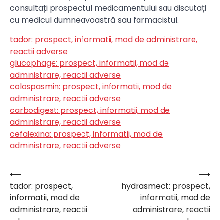
consultați prospectul medicamentului sau discutați
cu medicul dumneavoastră sau farmacistul.
tador: prospect, informatii, mod de administrare,
reactii adverse
glucophage: prospect, informatii, mod de
administrare, reactii adverse
colospasmin: prospect, informatii, mod de
administrare, reactii adverse
carbodigest: prospect, informatii, mod de
administrare, reactii adverse
cefalexina: prospect, informatii, mod de
administrare, reactii adverse
⟵
⟶
Navigare
tador: prospect,
hydrasmect: prospect,
în
informatii, mod de
informatii, mod de
articole
administrare, reactii
administrare, reactii