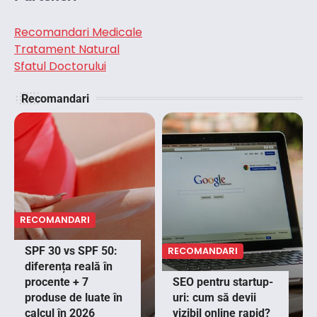
Recomandari Medicale
Tratament Natural
Sfatul Doctorului
Recomandari
RECOMANDARI
SPF 30 vs SPF 50:
RECOMANDARI
diferența reală în
procente + 7
SEO pentru startup-
produse de luate în
uri: cum să devii
calcul în 2026
vizibil online rapid?