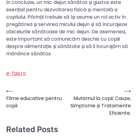
În concluzie, un mic dejun sănătos și gustos este
esențial pentru dezvoltarea fizică și mentală a
copilului. Părinții trebuie să își asume un rol activ în
pregătirea și servirea micului dejun și să încurajeze
obiceiurile sănătoase de mic dejun. De asemenea,
este important să comunicăm deschis cu copiii
despre alimentație și sănătate și să îi încurajăm să
mănânce sănătos.
e-faq.ro
⟵
⟶
Navigare
Filme educative pentru
Mutismul la copii: Cauze,
în
copii
Simptome și Tratamente
articole
Eficiente.
Related Posts