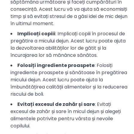
săptămâna următoare și faceți cumpărături în
consecință. Acest lucru vă va ajuta să economisiți
timp și să evitați stresul de a găsi idei de mic dejun
în ultimul moment.
Implicați copiii
: Implicați copiii în procesul de
pregătire a micului dejun. Acest lucru poate ajuta
la dezvoltarea abilităților lor de gătit și la
încurajarea lor să mănânce sănătos.
Folosiți ingrediente proaspete
: Folosiți
ingrediente proaspete și sănătoase în pregătirea
micului dejun. Acest lucru poate ajuta la
îmbunătățirea calității alimentelor și la reducerea
riscului de boli.
Evitați excesul de zahăr și sare
: Evitați
excesul de zahăr și sare în micul dejun și alegeți
alimentele potrivite pentru vârsta și nevoile
copilului.