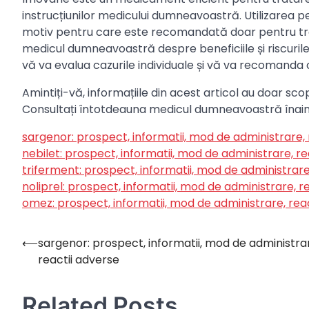
instrucțiunilor medicului dumneavoastră. Utilizarea 
motiv pentru care este recomandată doar pentru tra
medicul dumneavoastră despre beneficiile și riscuril
vă va evalua cazurile individuale și vă va recomanda
Amintiți-vă, informațiile din acest articol au doar scop
Consultați întotdeauna medicul dumneavoastră înain
sargenor: prospect, informatii, mod de administrare, 
nebilet: prospect, informatii, mod de administrare, re
triferment: prospect, informatii, mod de administrare
noliprel: prospect, informatii, mod de administrare, r
omez: prospect, informatii, mod de administrare, rea
⟵
sargenor: prospect, informatii, mod de administra
Navigare
reactii adverse
în
articole
Related Posts