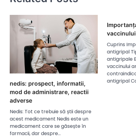
Importanța
vaccinului
Cuprins Imp
antigripal Ti
antigripale 
vaccinului an
contraindica
antigripal C
nedis: prospect, informatii,
mod de administrare, reactii
adverse
Nedis: Tot ce trebuie să știi despre
acest medicament Nedis este un
medicament care se găsește în
farmacii, dar despre…