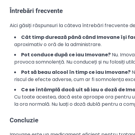
Întrebări frecvente
Aici găsiți răspunsuri la câteva întrebări frecvente 
Cât timp durează până când Imovane își fac
aproximativ o oră de la administrare.
Pot conduce după ce iau Imovane?
Nu. Imova
provoca somnolență. Nu conduceți și nu folosiți util
Pot să beau alcool în timp ce iau Imovane?
N
riscul de efecte adverse, cum ar fi somnolența excesi
Ce se întâmplă dacă uit să iau o doză de I
Cu toate acestea, dacă este aproape ora pentru ur
la ora normală. Nu luați o doză dublă pentru a com
Concluzie
Imovane este un medicament eficient pentru tratarea 