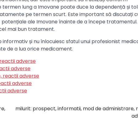
pe termen lung a Imovane poate duce la dependență și tol
tamente pe termen scurt. Este important să discutați c
e potențiale ale Imovane înainte de a începe tratamentul.
 cel mai bun tratament.
 informativ și nu înlocuiesc sfatul unui profesionist medica
te de a lua orice medicament.
reactii adverse
actii adverse
, reactii adverse
eactii adverse
ctii adverse
re,
milurit: prospect, informatii, mod de administrare, r
ad