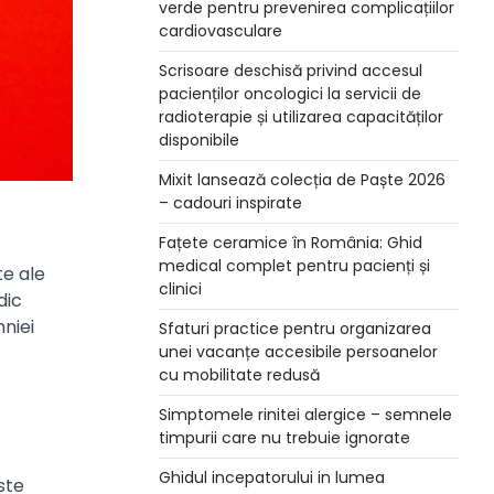
verde pentru prevenirea complicațiilor
cardiovasculare
Scrisoare deschisă privind accesul
pacienților oncologici la servicii de
radioterapie și utilizarea capacităților
disponibile
Mixit lansează colecția de Paște 2026
– cadouri inspirate
Fațete ceramice în România: Ghid
medical complet pentru pacienți și
te ale
clinici
dic
mniei
Sfaturi practice pentru organizarea
unei vacanțe accesibile persoanelor
cu mobilitate redusă
Simptomele rinitei alergice – semnele
timpurii care nu trebuie ignorate
Ghidul incepatorului in lumea
ste