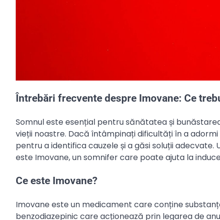
Întrebări frecvente despre Imovane: Ce trebu
Somnul este esențial pentru sănătatea și bunăstarea 
vieții noastre. Dacă întâmpinați dificultăți în a adorm
pentru a identifica cauzele și a găsi soluții adecvate
este Imovane, un somnifer care poate ajuta la inducer
Ce este Imovane?
Imovane este un medicament care conține substanța 
benzodiazepinic care acționează prin legarea de an