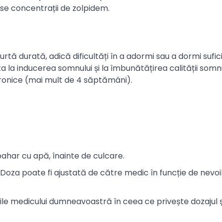
se concentrații de zolpidem.
rtă durată, adică dificultăți în a adormi sau a dormi sufic
a inducerea somnului și la îmbunătățirea calității somnu
ronice (mai mult de 4 săptămâni).
ahar cu apă, înainte de culcare.
oza poate fi ajustată de către medic în funcție de nevoi
nile medicului dumneavoastră în ceea ce privește dozajul 