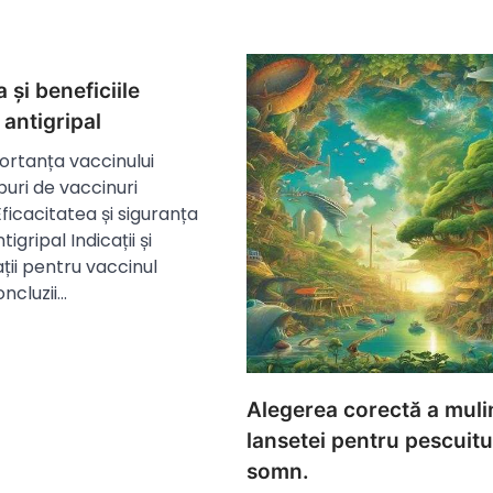
 și beneficiile
 antigripal
ortanța vaccinului
puri de vaccinuri
Eficacitatea și siguranța
tigripal Indicații și
ții pentru vaccinul
oncluzii…
Alegerea corectă a mulin
lansetei pentru pescuitul
somn.