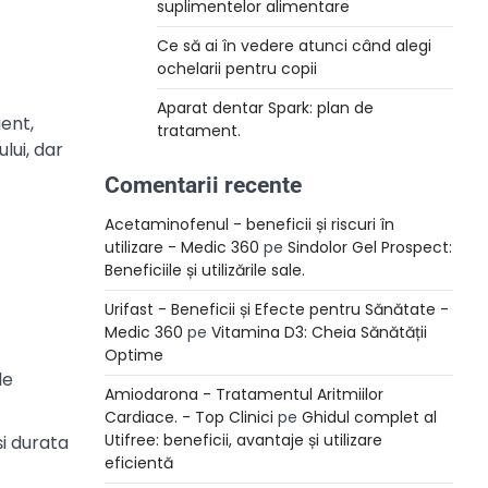
suplimentelor alimentare
Ce să ai în vedere atunci când alegi
ochelarii pentru copii
Aparat dentar Spark: plan de
ient,
tratament.
lui, dar
Comentarii recente
Acetaminofenul - beneficii și riscuri în
utilizare - Medic 360
pe
Sindolor Gel Prospect:
Beneficiile și utilizările sale.
Urifast - Beneficii și Efecte pentru Sănătate -
Medic 360
pe
Vitamina D3: Cheia Sănătății
Optime
le
Amiodarona - Tratamentul Aritmiilor
Cardiace. - Top Clinici
pe
Ghidul complet al
Utifree: beneficii, avantaje și utilizare
și durata
eficientă