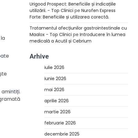
Urigood Prospect: Beneficiile și indicațiile
utilizării. - Top Clinici
pe
Nurofen Express
Forte: Beneficiile și utilizarea corectă.
Tratamentul afecțiunilor gastrointestinale cu
Maalox - Top Clinici
pe
Introducere în lumea
la
medicală a Acutil și Cebrium
oate
Arhive
iulie 2026
ște
iunie 2026
mai 2026
 amintiți.
rogramată
aprilie 2026
martie 2026
februarie 2026
decembrie 2025