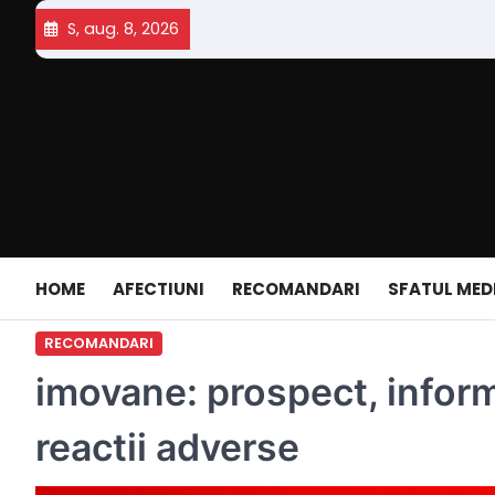
Skip
S, aug. 8, 2026
to
content
HOME
AFECTIUNI
RECOMANDARI
SFATUL MED
RECOMANDARI
imovane: prospect, inform
reactii adverse