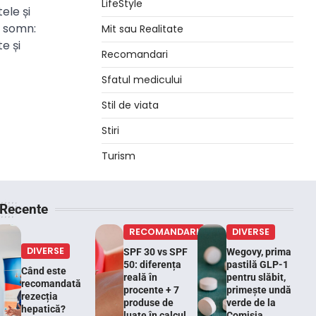
LifeStyle
ele și
a somn:
Mit sau Realitate
e și
Recomandari
Sfatul medicului
Stil de viata
Stiri
Turism
Recente
RECOMANDARI
DIVERSE
DIVERSE
SPF 30 vs SPF
Wegovy, prima
50: diferența
pastilă GLP-1
Când este
reală în
pentru slăbit,
recomandată
procente + 7
primește undă
rezecția
produse de
verde de la
hepatică?
luate în calcul
Comisia