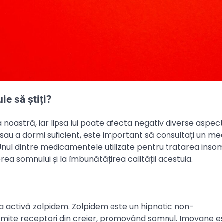
ie să știți?
noastră, iar lipsa lui poate afecta negativ diverse aspec
i sau a dormi suficient, este important să consultați un me
. Unul dintre medicamentele utilizate pentru tratarea inso
ea somnului și la îmbunătățirea calității acestuia.
activă zolpidem. Zolpidem este un hipnotic non-
umite receptori din creier, promovând somnul. Imovane e