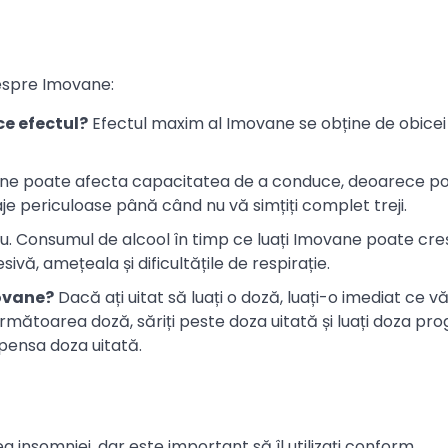
despre Imovane:
e efectul?
Efectul maxim al Imovane se obține de obicei 
ne poate afecta capacitatea de a conduce, deoarece p
aje periculoase până când nu vă simțiți complet treji.
u. Consumul de alcool în timp ce luați Imovane poate cre
vă, amețeala și dificultățile de respirație.
movane?
Dacă ați uitat să luați o doză, luați-o imediat ce vă
mătoarea doză, săriți peste doza uitată și luați doza p
pensa doza uitată.
insomniei, dar este important să îl utilizați conform