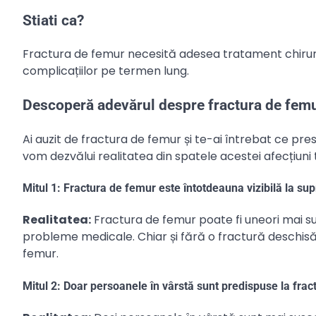
Stiati ca?
Fractura de femur necesită adesea tratament chirurgi
complicațiilor pe termen lung.
Descoperă adevărul despre fractura de femur
Ai auzit de fractura de femur și te-ai întrebat ce pr
vom dezvălui realitatea din spatele acestei afecțiuni
Mitul 1: Fractura de femur este întotdeauna vizibilă la supr
Realitatea:
Fractura de femur poate fi uneori mai su
probleme medicale. Chiar și fără o fractură deschisă,
femur.
Mitul 2: Doar persoanele în vârstă sunt predispuse la frac