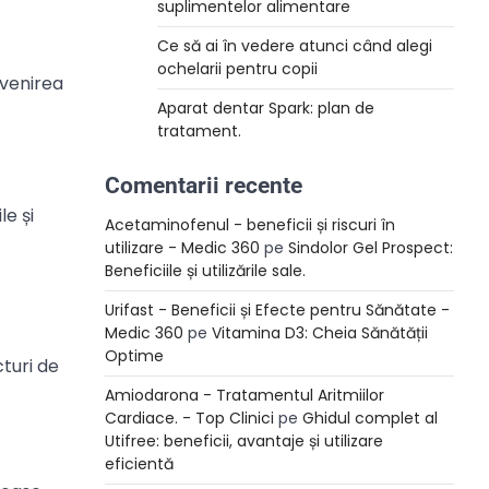
suplimentelor alimentare
Ce să ai în vedere atunci când alegi
ochelarii pentru copii
evenirea
Aparat dentar Spark: plan de
tratament.
Comentarii recente
e și
Acetaminofenul - beneficii și riscuri în
utilizare - Medic 360
pe
Sindolor Gel Prospect:
Beneficiile și utilizările sale.
Urifast - Beneficii și Efecte pentru Sănătate -
Medic 360
pe
Vitamina D3: Cheia Sănătății
Optime
turi de
Amiodarona - Tratamentul Aritmiilor
Cardiace. - Top Clinici
pe
Ghidul complet al
Utifree: beneficii, avantaje și utilizare
eficientă