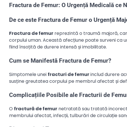
Fractura de Femur: O Urgență Medicală ce Ne
De ce este Fractura de Femur o Urgență Maj
Fractura de femur
reprezintă o traumă majoră, carac
corpului uman. Această afecțiune poate surveni ca ur
fiind însoțită de durere intensă și imobilitate.
Cum se Manifestă Fractura de Femur?
Simptomele unei
fracturi de femur
includ durere acu
susține greutatea corpului pe membrul afectat și defo
Complicațiile Posibile ale Fracturii de Femu
O
fractură de femur
netratată sau tratată incorect
membrului afectat, infecții, tulburări de circulație sa