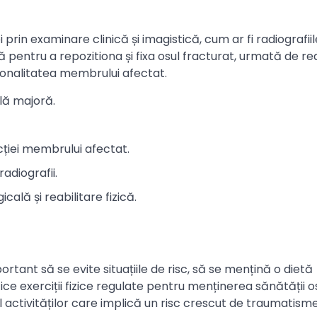
prin examinare clinică și imagistică, cum ar fi radiografiil
 pentru a repozitiona și fixa osul fracturat, urmată de rea
cționalitatea membrului afectat.
lă majoră.
ncției membrului afectat.
adiografii.
ală și reabilitare fizică.
rtant să se evite situațiile de risc, să se mențină o dietă
ice exerciții fizice regulate pentru menținerea sănătății o
 activităților care implică un risc crescut de traumatisme