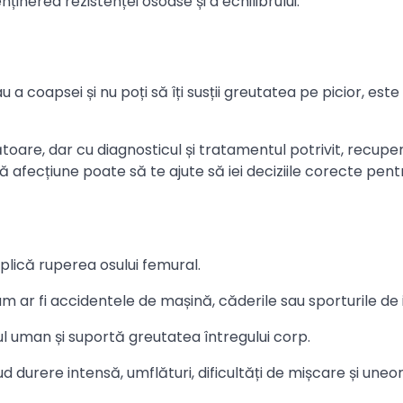
nținerea rezistenței osoase și a echilibrului.
 coapsei și nu poți să îți susții greutatea pe picior, este
oare, dar cu diagnosticul și tratamentul potrivit, recupe
afecțiune poate să te ajute să iei deciziile corecte pent
plică ruperea osului femural.
 ar fi accidentele de mașină, căderile sau sporturile de
ul uman și suportă greutatea întregului corp.
 durere intensă, umflături, dificultăți de mișcare și uneor