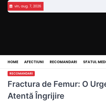
Skip
vin, aug. 7, 2026
to
content
HOME
AFECTIUNI
RECOMANDARI
SFATUL MED
RECOMANDARI
Fractura de Femur: O Urg
Atentă Îngrijire