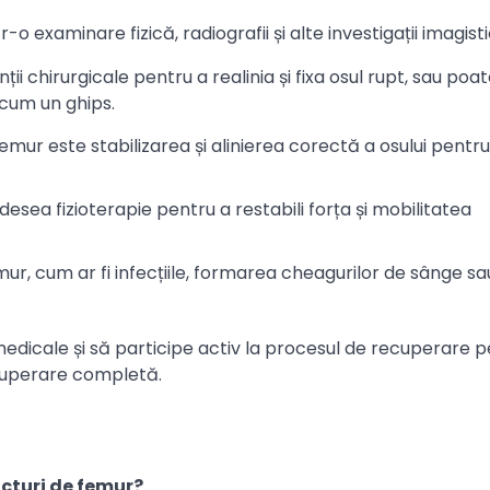
-o examinare fizică, radiografii și alte investigații imagisti
i chirurgicale pentru a realinia și fixa osul rupt, sau poate
ecum un ghips.
femur este stabilizarea și alinierea corectă a osului pentru
sea fizioterapie pentru a restabili forța și mobilitatea
ur, cum ar fi infecțiile, formarea cheagurilor de sânge sa
edicale și să participe activ la procesul de recuperare p
ecuperare completă.
acturi de femur?