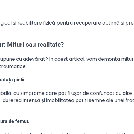
cal și reabilitare fizică pentru recuperare optimă și pr
: Mituri sau realitate?
esupune cu adevărat? În acest articol, vom demonta mituril
 traumatice.
afața pielii.
btilă, cu simptome care pot fi ușor de confundat cu alte
 durerea intensă și imobilitatea pot fi semne ale unei frac
tura de femur.