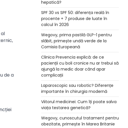
hepatică?
SPF 30 vs SPF 50: diferența reală în
procente + 7 produse de luate în
calcul în 2026
 al
Wegovy, prima pastilă GLP-1 pentru
ernic,
slăbit, primește undă verde de la
Comisia Europeană
Clinica Prevencia explică: de ce
pacienții cu boli cronice nu ar trebui să
ajungă la medic doar când apar
au de a
complicații
Laparoscopic sau robotic? Diferențe
importante în chirurgia modernă
Viitorul medicinei: Cum îți poate salva
viața testarea genetică?
ncției
Wegovy, cunoscutul tratament pentru
obezitate, primește în Marea Britanie