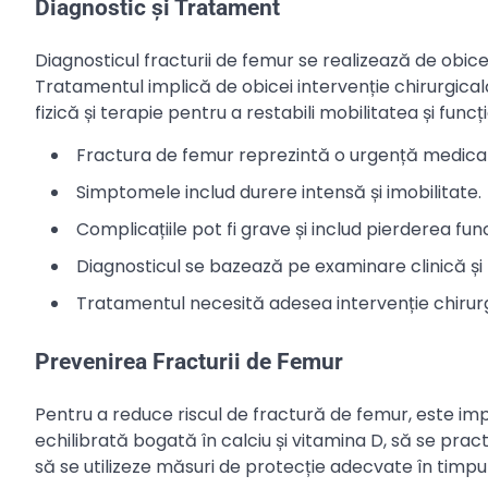
Diagnostic și Tratament
Diagnosticul fracturii de femur se realizează de obicei 
Tratamentul implică de obicei intervenție chirurgicală
fizică și terapie pentru a restabili mobilitatea și fun
Fractura de femur reprezintă o urgență medica
Simptomele includ durere intensă și imobilitate.
Complicațiile pot fi grave și includ pierderea fu
Diagnosticul se bazează pe examinare clinică și r
Tratamentul necesită adesea intervenție chirurgic
Prevenirea Fracturii de Femur
Pentru a reduce riscul de fractură de femur, este impo
echilibrată bogată în calciu și vitamina D, să se pract
să se utilizeze măsuri de protecție adecvate în timpul