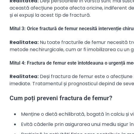
Realitatea:
Deși persoanele în vârstă sunt mai suscep
această afecțiune poate afecta oricine, indiferent de vâ
și ei expuși la acest tip de fractură.
Mitul 3: Orice fractură de femur necesită intervenție chiru
Realitatea:
Nu toate fracturile de femur necesită tra
metode nechirurgicale, cum ar fi imobilizarea cu un g
Mitul 4: Fractura de femur este întotdeauna o urgență me
Realitatea:
Deși fractura de femur este o afecțiune 
imediate. Tratamentul și prognosticul depind de severi
Cum poți preveni fractura de femur?
Menține o dietă echilibrată, bogată în calciu și v
Evită căderile prin asigurarea unui mediu sigur în