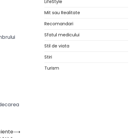
LifeStyle
Mit sau Realitate
Recomandari
Sfatul medicului
mbrului
Stil de viata
Stiri
Turism
ndecarea
ciente
⟶