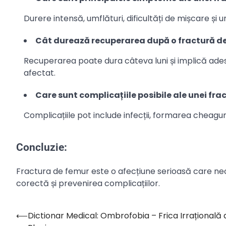
Durere intensă, umflături, dificultăți de mișcare și
Cât durează recuperarea după o fractură d
Recuperarea poate dura câteva luni și implică adese
afectat.
Care sunt complicațiile posibile ale unei fra
Complicațiile pot include infecții, formarea cheagu
Concluzie:
Fractura de femur este o afecțiune serioasă care n
corectă și prevenirea complicațiilor.
⟵
Dictionar Medical: Ombrofobia – Frica Irrațională 
Navigare