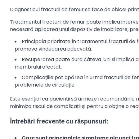
Diagnosticul fracturii de femur se face de obicei printr
Tratamentul fracturii de femur poate implica intervenți
necesară aplicarea unui dispozitiv de imobilizare, pr
Principala prioritate în tratamentul fracturii de 
promova vindecarea adecvată.
Recuperarea poate dura câteva luni și implică ade
membrului afectat.
Complicațiile pot apărea în urma fracturii de fem
problemele de circulație.
Este esențial ca pacienții să urmeze recomandările m
minimiza riscul de complicații și pentru a obține o r
Întrebări frecvente cu răspunsuri:
Care sunt principalele simptome ale unei fr