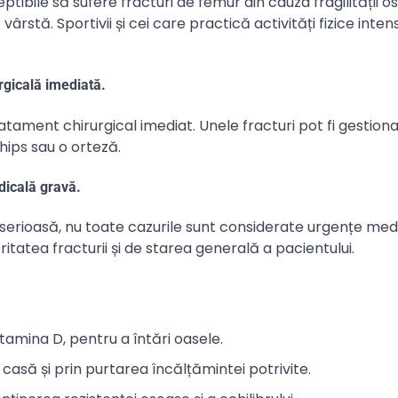
tibile să sufere fracturi de femur din cauza fragilității o
rstă. Sportivii și cei care practică activități fizice intens
rgicală imediată.
tament chirurgical imediat. Unele fracturi pot fi gestiona
hips sau o orteză.
dicală gravă.
serioasă, nu toate cazurile sunt considerate urgențe med
tatea fracturii și de starea generală a pacientului.
itamina D, pentru a întări oasele.
 casă și prin purtarea încălțămintei potrivite.