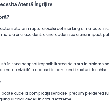
cesită Atentă Îngrijire
oră?
terizată prin ruptura osului cel mai lung și mai puternic
mare a unui accident, a unei căderi sau a unui impact put
tă în zona coapsei, imposibilitatea de a sta în picioare s
rmarea vizibilă a coapsei în cazul unei fracturi deschise.
r
 poate duce la complicații serioase, precum pierderea fu
nguină și chiar deces în cazuri extreme.