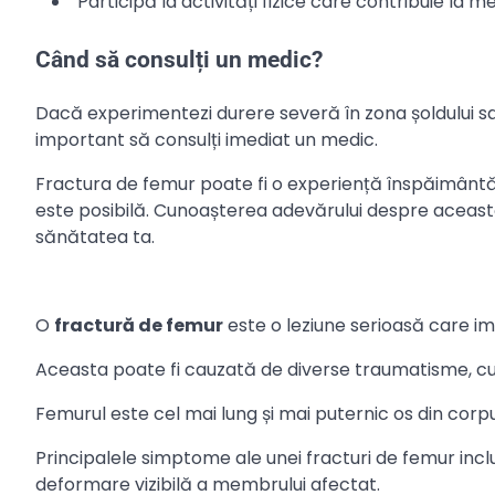
Participă la activități fizice care contribuie la me
Când să consulți un medic?
Dacă experimentezi durere severă în zona șoldului sau a
important să consulți imediat un medic.
Fractura de femur poate fi o experiență înspăimântăt
este posibilă. Cunoașterea adevărului despre această 
sănătatea ta.
O
fractură de femur
este o leziune serioasă care im
Aceasta poate fi cauzată de diverse traumatisme, cum
Femurul este cel mai lung și mai puternic os din corp
Principalele simptome ale unei fracturi de femur includ
deformare vizibilă a membrului afectat.