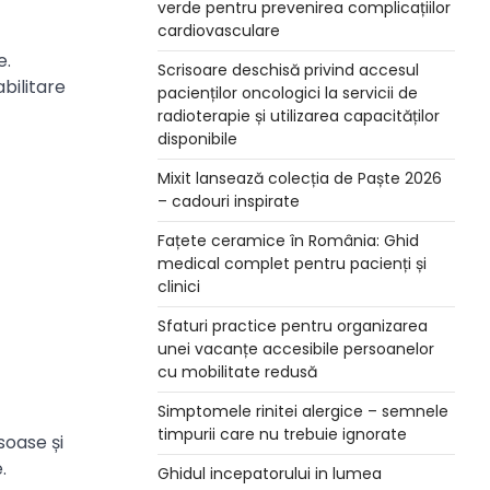
verde pentru prevenirea complicațiilor
cardiovasculare
e.
Scrisoare deschisă privind accesul
bilitare
pacienților oncologici la servicii de
radioterapie și utilizarea capacităților
disponibile
Mixit lansează colecția de Paște 2026
– cadouri inspirate
Fațete ceramice în România: Ghid
medical complet pentru pacienți și
clinici
Sfaturi practice pentru organizarea
unei vacanțe accesibile persoanelor
cu mobilitate redusă
Simptomele rinitei alergice – semnele
timpurii care nu trebuie ignorate
soase și
.
Ghidul incepatorului in lumea