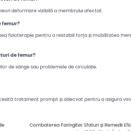
 uneori deformare vizibilă a membrului afectat.
e femur?
a fizioterapie pentru a restabili forța și mobilitatea me
cturi de femur?
rilor de sânge sau problemele de circulație.
ecesită tratament prompt și adecvat pentru a asigura vi
de
Combaterea Faringitei: Sfaturi și Remedii Efi