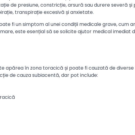
ție de presiune, constricție, arsură sau durere severă și 
irație, transpirație excesivă și anxietate.
ate fi un simptom al unei condiții medicale grave, cum ar 
rmare, este esențial să se solicite ajutor medical imediat 
e apărea în zona toracică și poate fi cauzată de diverse 
ncție de cauza subiacentă, dar pot include:
oracică