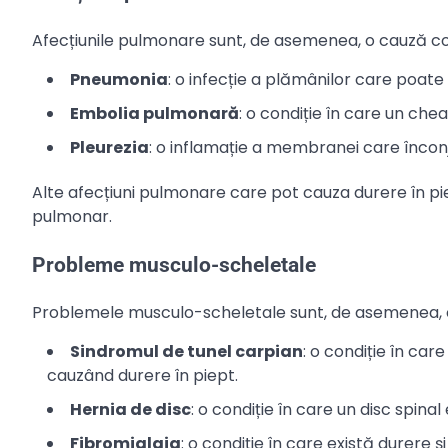
Afecțiunile pulmonare sunt, de asemenea, o cauză com
Pneumonia
: o infecție a plămânilor care poate
Embolia pulmonară
: o condiție în care un ch
Pleurezia
: o inflamație a membranei care încon
Alte afecțiuni pulmonare care pot cauza durere în p
pulmonar.
Probleme musculo-scheletale
Problemele musculo-scheletale sunt, de asemenea, o 
Sindromul de tunel carpian
: o condiție în car
cauzând durere în piept.
Hernia de disc
: o condiție în care un disc spina
Fibromialgia
: o condiție în care există durere și