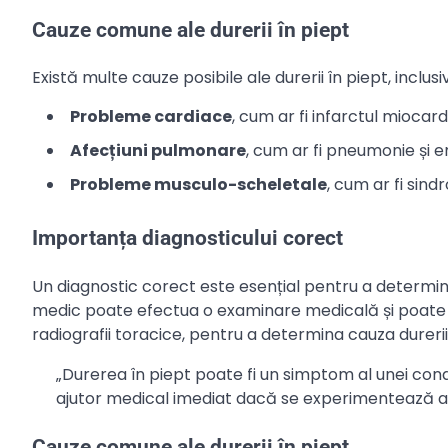
Cauze comune ale durerii în piept
Există multe cauze posibile ale durerii în piept, inclusiv
Probleme cardiace
, cum ar fi infarctul miocard
Afecțiuni pulmonare
, cum ar fi pneumonie și
Probleme musculo-scheletale
, cum ar fi sind
Importanța diagnosticului corect
Un diagnostic corect este esențial pentru a determin
medic poate efectua o examinare medicală și poate so
radiografii toracice, pentru a determina cauza durerii 
„Durerea în piept poate fi un simptom al unei condiț
ajutor medical imediat dacă se experimentează a
Cauze comune ale durerii în piept