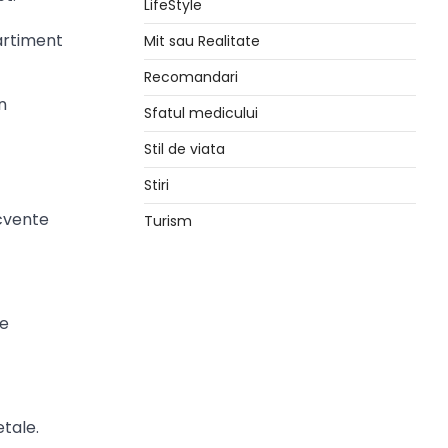
LifeStyle
artiment
Mit sau Realitate
Recomandari
n
Sfatul medicului
Stil de viata
Stiri
ecvente
Turism
de
tale.