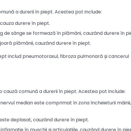
ună a durerii în piept. Acestea pot include:
 cauza durere în piept.
eag de sânge se formează în plămâni, cauzând durere în pi
joară plămânii, cauzând durere în piept.
iept includ pneumotoraxul, fibroza pulmonară și cancerul
cauză comună a durerii în piept. Acestea pot include:
e nervul median este comprimat în zona încheieturii mâinii,
l este deplasat, cauzând durere în piept.
 inflamație în mușchii și articulațiile, cauzând durere în pie