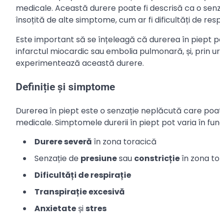
medicale. Această durere poate fi descrisă ca o senza
însoțită de alte simptome, cum ar fi dificultăți de resp
Este important să se înțeleagă că durerea în piept po
infarctul miocardic sau embolia pulmonară, și, prin u
experimentează această durere.
Definiție și simptome
Durerea în piept este o senzație neplăcută care poat
medicale. Simptomele durerii în piept pot varia în fu
Durere severă
în zona toracică
Senzație de
presiune
sau
constricție
în zona t
Dificultăți de respirație
Transpirație excesivă
Anxietate
și
stres