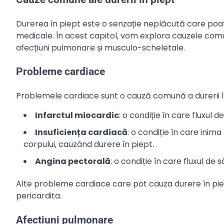
Durerea în piept este o senzație neplăcută care poat
medicale. În acest capitol, vom explora cauzele comun
afecțiuni pulmonare și musculo-scheletale.
Probleme cardiace
Problemele cardiace sunt o cauză comună a durerii în
Infarctul miocardic
: o condiție în care fluxul 
Insuficiența cardiacă
: o condiție în care ini
corpului, cauzând durere în piept.
Angina pectorală
: o condiție în care fluxul de
Alte probleme cardiace care pot cauza durere în piep
pericardita.
Afecțiuni pulmonare