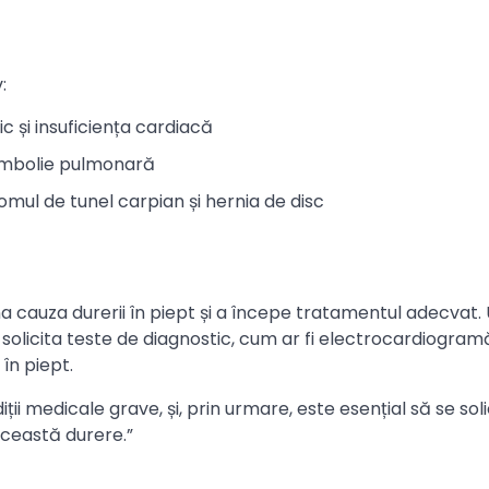
:
ic și insuficiența cardiacă
 embolie pulmonară
romul de tunel carpian și hernia de disc
a cauza durerii în piept și a începe tratamentul adecvat.
licita teste de diagnostic, cum ar fi electrocardiogramă
în piept.
ii medicale grave, și, prin urmare, este esențial să se soli
ceastă durere.”