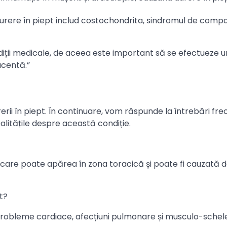
rere în piept includ costochondrita, sindromul de comp
diții medicale, de aceea este important să se efectueze u
acentă.”
rii în piept. În continuare, vom răspunde la întrebări fr
alitățile despre această condiție.
 care poate apărea în zona toracică și poate fi cauzată 
t?
probleme cardiace, afecțiuni pulmonare și musculo-schele