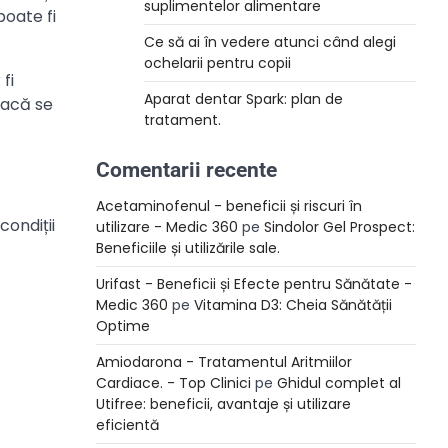
suplimentelor alimentare
poate fi
Ce să ai în vedere atunci când alegi
ochelarii pentru copii
fi
Aparat dentar Spark: plan de
dacă se
tratament.
Comentarii recente
Acetaminofenul - beneficii și riscuri în
condiții
utilizare - Medic 360
pe
Sindolor Gel Prospect:
Beneficiile și utilizările sale.
Urifast - Beneficii și Efecte pentru Sănătate -
Medic 360
pe
Vitamina D3: Cheia Sănătății
Optime
Amiodarona - Tratamentul Aritmiilor
Cardiace. - Top Clinici
pe
Ghidul complet al
Utifree: beneficii, avantaje și utilizare
eficientă