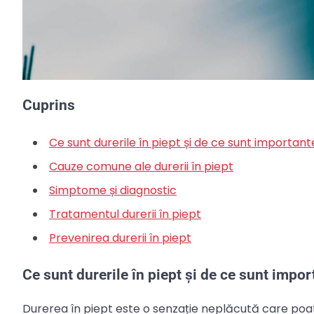
Cuprins
Ce sunt durerile în piept și de ce sunt important
Cauze comune ale durerii în piept
Simptome și diagnostic
Tratamentul durerii în piept
Prevenirea durerii în piept
Ce sunt durerile în piept și de ce sunt impor
Durerea în piept este o senzație neplăcută care poat