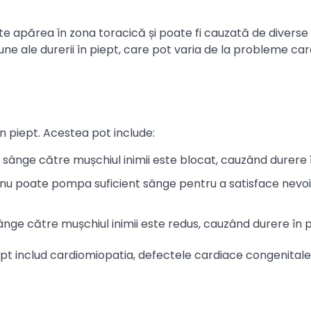
e apărea în zona toracică și poate fi cauzată de diverse 
e ale durerii în piept, care pot varia de la probleme car
 piept. Acestea pot include:
de sânge către mușchiul inimii este blocat, cauzând durere 
ma nu poate pompa suficient sânge pentru a satisface nevoi
 sânge către mușchiul inimii este redus, cauzând durere în p
t includ cardiomiopatia, defectele cardiace congenitale 