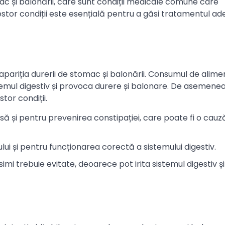
ac și balonării, care sunt condiții medicale comune care
stor condiții este esențială pentru a găsi tratamentul ad
n apariția durerii de stomac și balonării. Consumul de alim
temul digestiv și provoca durere și balonare. De asemenea,
tor condiții.
ă și pentru prevenirea constipației, care poate fi o cauz
ui și pentru funcționarea corectă a sistemului digestiv.
imi trebuie evitate, deoarece pot irita sistemul digestiv și