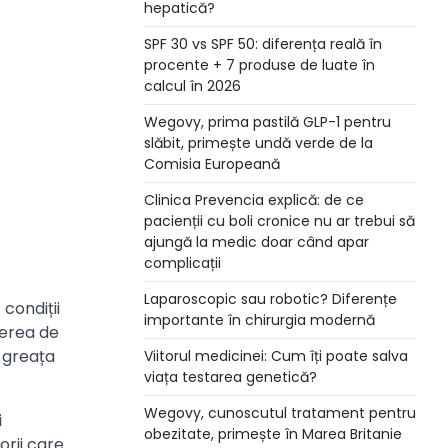
hepatică?
SPF 30 vs SPF 50: diferența reală în
procente + 7 produse de luate în
calcul în 2026
Wegovy, prima pastilă GLP-1 pentru
slăbit, primește undă verde de la
Comisia Europeană
Clinica Prevencia explică: de ce
pacienții cu boli cronice nu ar trebui să
ajungă la medic doar când apar
complicații
Laparoscopic sau robotic? Diferențe
condiții
importante în chirurgia modernă
rerea de
 greața
Viitorul medicinei: Cum îți poate salva
viața testarea genetică?
Wegovy, cunoscutul tratament pentru
i
obezitate, primește în Marea Britanie
orii care