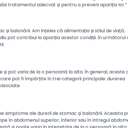
ăsi tratamentul adecvat și pentru a preveni apariția lor.”
și balonării. Am înțeles că alimentația și stilul de viață,
 pot contribui la apariția acestor condiții. În următorul 
i.
și pot varia de la o persoană la alta. În general, aceste c
re pot fi împărțite în trei categorii principale: durerea
asociate.
 simptome ale durerii de stomac și balonării. Aceasta po
mpe în abdomenul superior, inferior sau în întregul abdom
ă și poate varia în intensitate de la o persoană la alta.