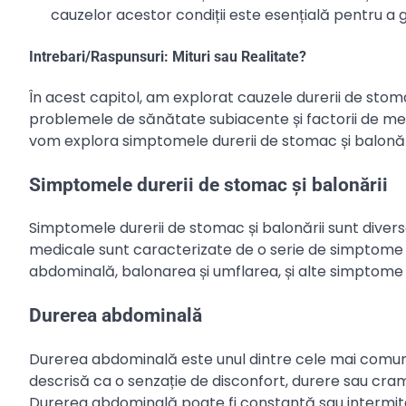
cauzelor acestor condiții este esențială pentru a g
Intrebari/Raspunsuri: Mituri sau Realitate?
În acest capitol, am explorat cauzele durerii de stomac 
problemele de sănătate subiacente și factorii de mediu
vom explora simptomele durerii de stomac și balonări
Simptomele durerii de stomac și balonării
Simptomele durerii de stomac și balonării sunt diverse 
medicale sunt caracterizate de o serie de simptome ca
abdominală, balonarea și umflarea, și alte simptome 
Durerea abdominală
Durerea abdominală este unul dintre cele mai comune
descrisă ca o senzație de disconfort, durere sau cra
Durerea abdominală poate fi constantă sau intermitent