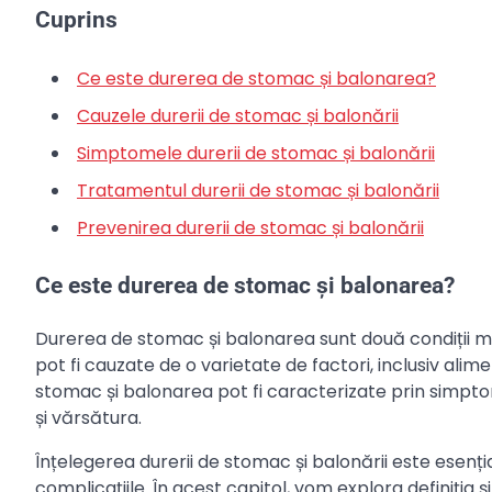
Cuprins
Ce este durerea de stomac și balonarea?
Cauzele durerii de stomac și balonării
Simptomele durerii de stomac și balonării
Tratamentul durerii de stomac și balonării
Prevenirea durerii de stomac și balonării
Ce este durerea de stomac și balonarea?
Durerea de stomac și balonarea sunt două condiții m
pot fi cauzate de o varietate de factori, inclusiv ali
stomac și balonarea pot fi caracterizate prin simpt
și vărsătura.
Înțelegerea durerii de stomac și balonării este esenț
complicațiile. În acest capitol, vom explora definiția ș