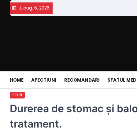
Skip
J, aug. 6, 2026
to
content
HOME
AFECTIUNI
RECOMANDARI
SFATUL MED
STIRI
Durerea de stomac și bal
tratament.