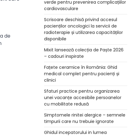
verde pentru prevenirea complicațiilor
cardiovasculare
Scrisoare deschisă privind accesul
pacienților oncologici la servicii de
radioterapie și utilizarea capacităților
ea de
disponibile
n
Mixit lansează colecția de Paște 2026
– cadouri inspirate
Fațete ceramice în România: Ghid
medical complet pentru pacienți și
clinici
Sfaturi practice pentru organizarea
unei vacanțe accesibile persoanelor
cu mobilitate redusă
Simptomele rinitei alergice – semnele
timpurii care nu trebuie ignorate
Ghidul incepatorului in lumea