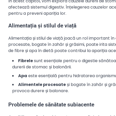
În acest capitol, vom explora cauzele durerii de stom
afectează sistemul digestiv. Înțelegerea cauzelor ace
pentru a preveni apariția lor.
Alimentația și stilul de viață
Alimentația și stilul de viață joacă un rol important î
procesate, bogate în zahăr și grăsimi, poate irita sis
de fibre și apa în dietă poate contribui la apariția aces
Fibrele
sunt esențiale pentru o digestie sănătoas
durerii de stomac și balonării.
Apa
este esențială pentru hidratarea organismul
Alimentele procesate
și bogate în zahăr și grăs
provoca durere și balonare.
Problemele de sănătate subiacente