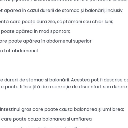
apărea în cazul durerii de stomac și balonării, inclusiv:
entă care poate dura zile, săptămâni sau chiar luni;
re poate apărea în mod spontan;
care poate apărea în abdomenul superior;
în tot abdomenul.
durerii de stomac și balonării. Acestea pot fi descrise c
 poate fi însoțită de o senzație de disconfort sau durere.
intestinul gros care poate cauza balonarea și umflarea;
ui care poate cauza balonarea și umflarea;