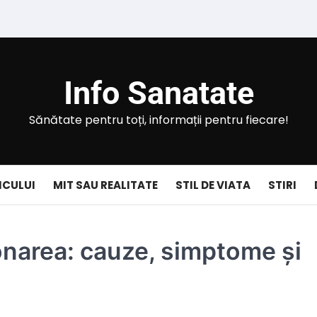
Info Sanatate
Sănătate pentru toți, informații pentru fiecare!
ICULUI
MIT SAU REALITATE
STIL DE VIATA
STIRI
onarea: cauze, simptome și