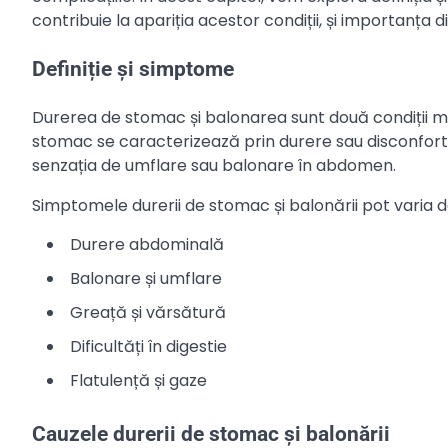
contribuie la apariția acestor condiții, și importanța d
Definiție și simptome
Durerea de stomac și balonarea sunt două condiții 
stomac se caracterizează prin durere sau disconfort
senzația de umflare sau balonare în abdomen.
Simptomele durerii de stomac și balonării pot varia d
Durere abdominală
Balonare și umflare
Greață și vărsătură
Dificultăți în digestie
Flatulență și gaze
Cauzele durerii de stomac și balonării