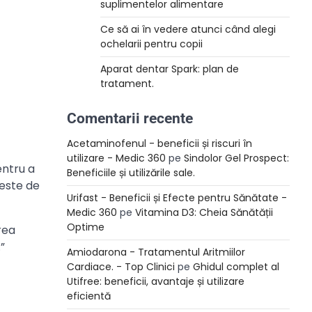
suplimentelor alimentare
Ce să ai în vedere atunci când alegi
ochelarii pentru copii
Aparat dentar Spark: plan de
tratament.
Comentarii recente
Acetaminofenul - beneficii și riscuri în
utilizare - Medic 360
pe
Sindolor Gel Prospect:
entru a
Beneficiile și utilizările sale.
teste de
Urifast - Beneficii și Efecte pentru Sănătate -
Medic 360
pe
Vitamina D3: Cheia Sănătății
Optime
rea
”
Amiodarona - Tratamentul Aritmiilor
Cardiace. - Top Clinici
pe
Ghidul complet al
Utifree: beneficii, avantaje și utilizare
eficientă