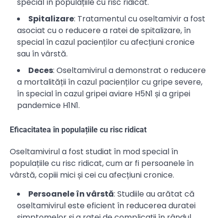
special în populațiile cu risc ridicat.
Spitalizare
: Tratamentul cu oseltamivir a fost
asociat cu o reducere a ratei de spitalizare, în
special în cazul pacienților cu afecțiuni cronice
sau în vârstă.
Deces
: Oseltamivirul a demonstrat o reducere
a mortalității în cazul pacienților cu gripe severe,
în special în cazul gripei aviare H5N1 și a gripei
pandemice H1N1.
Eficacitatea în populațiile cu risc ridicat
Oseltamivirul a fost studiat în mod special în
populațiile cu risc ridicat, cum ar fi persoanele în
vârstă, copiii mici și cei cu afecțiuni cronice.
Persoanele în vârstă
: Studiile au arătat că
oseltamivirul este eficient în reducerea duratei
simptomelor și a ratei de complicații în rândul