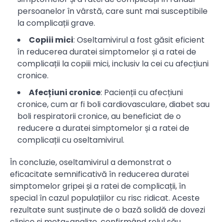
persoanelor în vârstă, care sunt mai susceptibile
la complicații grave.
Copiii mici
: Oseltamivirul a fost găsit eficient
în reducerea duratei simptomelor și a ratei de
complicații la copiii mici, inclusiv la cei cu afecțiuni
cronice.
Afecțiuni cronice
: Pacienții cu afecțiuni
cronice, cum ar fi boli cardiovasculare, diabet sau
boli respiratorii cronice, au beneficiat de o
reducere a duratei simptomelor și a ratei de
complicații cu oseltamivirul.
În concluzie, oseltamivirul a demonstrat o
eficacitate semnificativă în reducerea duratei
simptomelor gripei și a ratei de complicații, în
special în cazul populațiilor cu risc ridicat. Aceste
rezultate sunt susținute de o bază solidă de dovezi
clinice și meta-analize, confirmând rolul său