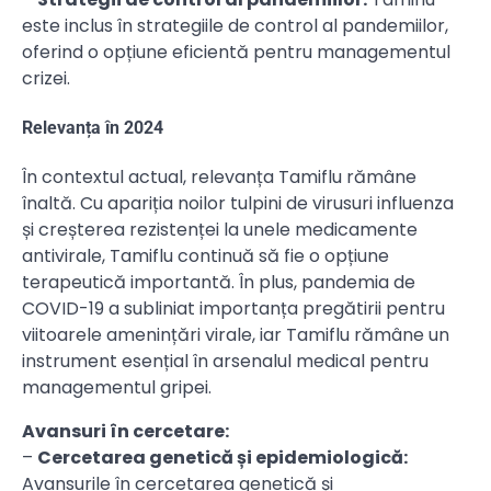
este inclus în strategiile de control al pandemiilor,
oferind o opțiune eficientă pentru managementul
crizei.
Relevanța în 2024
În contextul actual, relevanța Tamiflu rămâne
înaltă. Cu apariția noilor tulpini de virusuri influenza
și creșterea rezistenței la unele medicamente
antivirale, Tamiflu continuă să fie o opțiune
terapeutică importantă. În plus, pandemia de
COVID-19 a subliniat importanța pregătirii pentru
viitoarele amenințări virale, iar Tamiflu rămâne un
instrument esențial în arsenalul medical pentru
managementul gripei.
Avansuri în cercetare:
–
Cercetarea genetică și epidemiologică:
Avansurile în cercetarea genetică și