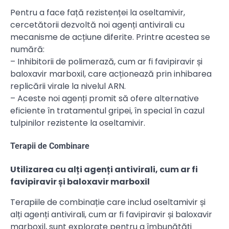
Pentru a face față rezistenței la oseltamivir,
cercetătorii dezvoltă noi agenți antivirali cu
mecanisme de acțiune diferite. Printre acestea se
numără:
– Inhibitorii de polimerază, cum ar fi favipiravir și
baloxavir marboxil, care acționează prin inhibarea
replicării virale la nivelul ARN.
– Aceste noi agenți promit să ofere alternative
eficiente în tratamentul gripei, în special în cazul
tulpinilor rezistente la oseltamivir.
Terapii de Combinare
Utilizarea cu alți agenți antivirali, cum ar fi
favipiravir și baloxavir marboxil
Terapiile de combinație care includ oseltamivir și
alți agenți antivirali, cum ar fi favipiravir și baloxavir
marboxil, sunt explorate pentru a îmbunătăți