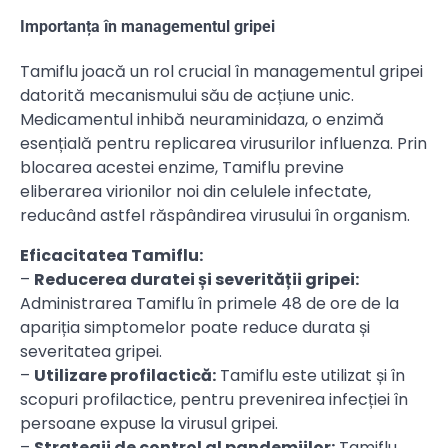
Importanța în managementul gripei
Tamiflu joacă un rol crucial în managementul gripei
datorită mecanismului său de acțiune unic.
Medicamentul inhibă neuraminidaza, o enzimă
esențială pentru replicarea virusurilor influenza. Prin
blocarea acestei enzime, Tamiflu previne
eliberarea virionilor noi din celulele infectate,
reducând astfel răspândirea virusului în organism.
Eficacitatea Tamiflu:
–
Reducerea duratei și severității gripei:
Administrarea Tamiflu în primele 48 de ore de la
apariția simptomelor poate reduce durata și
severitatea gripei.
–
Utilizare profilactică:
Tamiflu este utilizat și în
scopuri profilactice, pentru prevenirea infecției în
persoane expuse la virusul gripei.
–
Strategii de control al pandemiilor:
Tamiflu