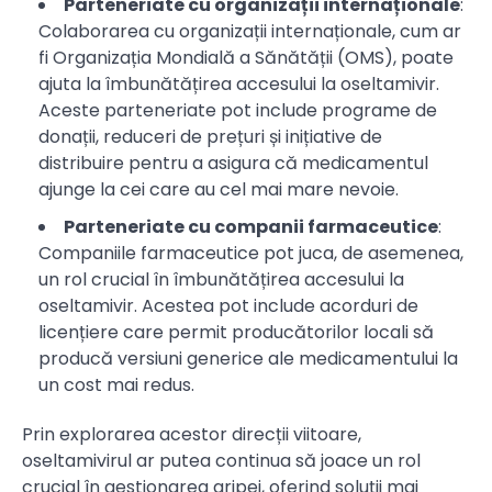
Parteneriate cu organizații internaționale
:
Colaborarea cu organizații internaționale, cum ar
fi Organizația Mondială a Sănătății (OMS), poate
ajuta la îmbunătățirea accesului la oseltamivir.
Aceste parteneriate pot include programe de
donații, reduceri de prețuri și inițiative de
distribuire pentru a asigura că medicamentul
ajunge la cei care au cel mai mare nevoie.
Parteneriate cu companii farmaceutice
:
Companiile farmaceutice pot juca, de asemenea,
un rol crucial în îmbunătățirea accesului la
oseltamivir. Acestea pot include acorduri de
licențiere care permit producătorilor locali să
producă versiuni generice ale medicamentului la
un cost mai redus.
Prin explorarea acestor direcții viitoare,
oseltamivirul ar putea continua să joace un rol
crucial în gestionarea gripei, oferind soluții mai