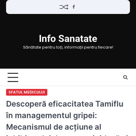
Skip
Facebook
to
content
Info Sanatate
Sănătate pentru toți, informații pentru fiecare!
SFATUL MEDICULUI
Descoperă eficacitatea Tamiflu
în managementul gripei:
Mecanismul de acțiune al