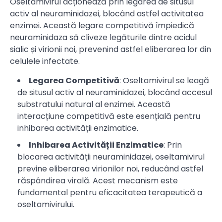
Oseltamivirul acționează prin legarea de situsul
activ al neuraminidazei, blocând astfel activitatea
enzimei. Această legare competitivă împiedică
neuraminidaza să cliveze legăturile dintre acidul
sialic și virionii noi, prevenind astfel eliberarea lor din
celulele infectate.
Legarea Competitivă
: Oseltamivirul se leagă
de situsul activ al neuraminidazei, blocând accesul
substratului natural al enzimei. Această
interacțiune competitivă este esențială pentru
inhibarea activității enzimatice.
Inhibarea Activității Enzimatice
: Prin
blocarea activității neuraminidazei, oseltamivirul
previne eliberarea virionilor noi, reducând astfel
răspândirea virală. Acest mecanism este
fundamental pentru eficacitatea terapeutică a
oseltamivirului.