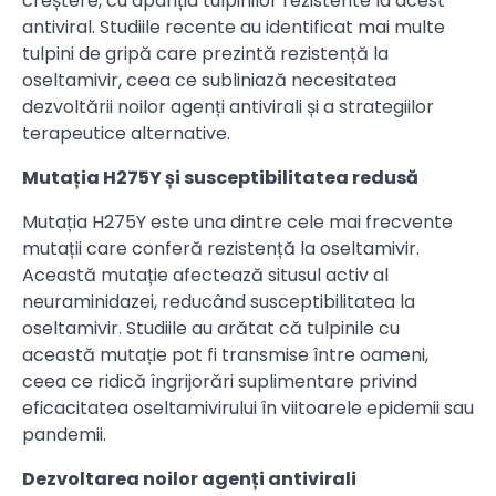
creștere, cu apariția tulpinilor rezistente la acest
antiviral. Studiile recente au identificat mai multe
tulpini de gripă care prezintă rezistență la
oseltamivir, ceea ce subliniază necesitatea
dezvoltării noilor agenți antivirali și a strategiilor
terapeutice alternative.
Mutația H275Y și susceptibilitatea redusă
Mutația H275Y este una dintre cele mai frecvente
mutații care conferă rezistență la oseltamivir.
Această mutație afectează situsul activ al
neuraminidazei, reducând susceptibilitatea la
oseltamivir. Studiile au arătat că tulpinile cu
această mutație pot fi transmise între oameni,
ceea ce ridică îngrijorări suplimentare privind
eficacitatea oseltamivirului în viitoarele epidemii sau
pandemii.
Dezvoltarea noilor agenți antivirali