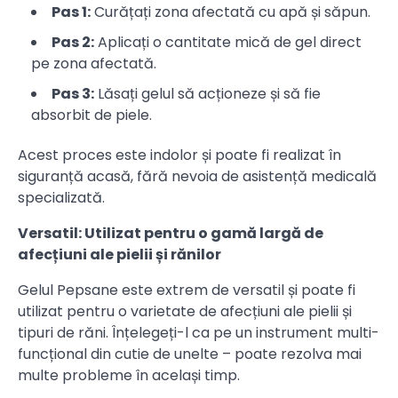
Pas 1:
Curățați zona afectată cu apă și săpun.
Pas 2:
Aplicați o cantitate mică de gel direct
pe zona afectată.
Pas 3:
Lăsați gelul să acționeze și să fie
absorbit de piele.
Acest proces este indolor și poate fi realizat în
siguranță acasă, fără nevoia de asistență medicală
specializată.
Versatil: Utilizat pentru o gamă largă de
afecțiuni ale pielii și rănilor
Gelul Pepsane este extrem de versatil și poate fi
utilizat pentru o varietate de afecțiuni ale pielii și
tipuri de răni. Înțelegeți-l ca pe un instrument multi-
funcțional din cutie de unelte – poate rezolva mai
multe probleme în același timp.