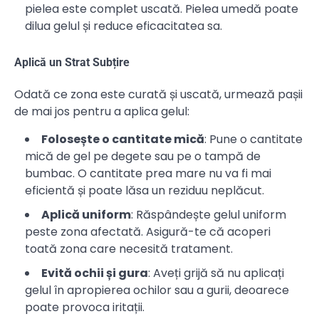
pielea este complet uscată. Pielea umedă poate
dilua gelul și reduce eficacitatea sa.
Aplică un Strat Subțire
Odată ce zona este curată și uscată, urmează pașii
de mai jos pentru a aplica gelul:
Folosește o cantitate mică
: Pune o cantitate
mică de gel pe degete sau pe o tampă de
bumbac. O cantitate prea mare nu va fi mai
eficientă și poate lăsa un reziduu neplăcut.
Aplică uniform
: Răspândește gelul uniform
peste zona afectată. Asigură-te că acoperi
toată zona care necesită tratament.
Evită ochii și gura
: Aveți grijă să nu aplicați
gelul în apropierea ochilor sau a gurii, deoarece
poate provoca iritații.