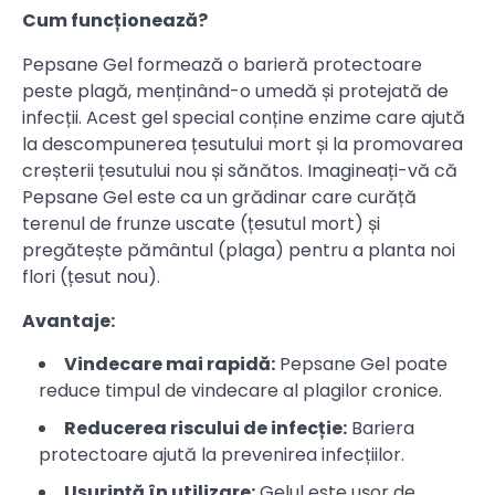
Cum funcționează?
Pepsane Gel formează o barieră protectoare
peste plagă, menținând-o umedă și protejată de
infecții. Acest gel special conține enzime care ajută
la descompunerea țesutului mort și la promovarea
creșterii țesutului nou și sănătos. Imagineați-vă că
Pepsane Gel este ca un grădinar care curăță
terenul de frunze uscate (țesutul mort) și
pregătește pământul (plaga) pentru a planta noi
flori (țesut nou).
Avantaje:
Vindecare mai rapidă:
Pepsane Gel poate
reduce timpul de vindecare al plagilor cronice.
Reducerea riscului de infecție:
Bariera
protectoare ajută la prevenirea infecțiilor.
Ușurință în utilizare:
Gelul este ușor de