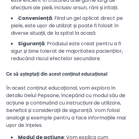
este eficient în tratarea unei game largi de
afecțiuni ale pielii, inclusiv arsuri, răni și iritații.
Conveniență
: Fiind un gel aplicat direct pe
piele, este ușor de utilizat și poate fi folosit în
diverse situații, de la spital la acasă.
Siguranță
: Produsul este creat pentru a fi
sigur și bine tolerat de majoritatea pacienților,
reducând riscul efectelor secundare.
Ce să așteptați din acest conținut educațional
În acest conținut educațional, vom explora în
detaliu Gelul Pepsane, începând cu modul său de
acțiune și continuând cu instrucțiuni de utilizare,
beneficii și considerații de siguranță. Vom folosi
analogii și exemple pentru a face informațiile mai
ușor de înțeles.
Modul de acțiune
: Vom explica cum