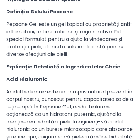
Definiția Gelului Pepsane
Pepsane Gel este un gel topical cu proprietăți anti-
inflamatorii, antimicrobiene și regenerative. Este
special formulat pentru a ajuta la vindecarea și
protecția pielii, oferind o soluție eficientă pentru
diverse afecțiuni ale pielii.
Explicația Detaliată a Ingredientelor Cheie
Acid Hialuronic
Acidul hialuronic este un compus natural prezent în
corpul nostru, cunoscut pentru capacitatea sa de a
reține apă. În Pepsane Gel, acidul hialuronic
acționează ca un hidratant puternic, ajutând la
menținerea hidratării pielii. Imagineați-vă acidul
hialuronic ca un burete microscopic care absoarbe
și reține apa, asigurând că pielea rămâne hidratată