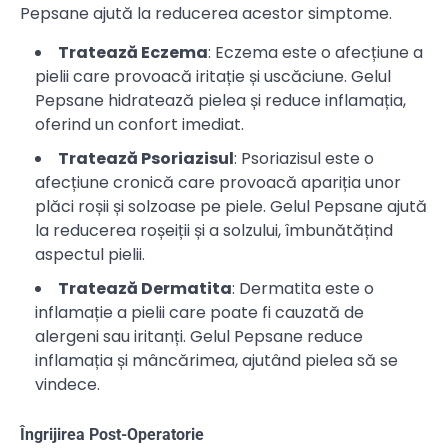
Pepsane ajută la reducerea acestor simptome.
Tratează Eczema
: Eczema este o afecțiune a
pielii care provoacă iritație și uscăciune. Gelul
Pepsane hidratează pielea și reduce inflamația,
oferind un confort imediat.
Tratează Psoriazisul
: Psoriazisul este o
afecțiune cronică care provoacă apariția unor
plăci roșii și solzoase pe piele. Gelul Pepsane ajută
la reducerea roșeiții și a solzului, îmbunătățind
aspectul pielii.
Tratează Dermatita
: Dermatita este o
inflamație a pielii care poate fi cauzată de
alergeni sau iritanți. Gelul Pepsane reduce
inflamația și mâncărimea, ajutând pielea să se
vindece.
Îngrijirea Post-Operatorie