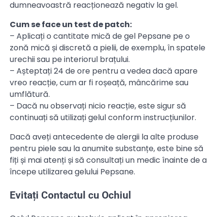
dumneavoastră reacționează negativ la gel.
Cum se face un test de patch:
– Aplicați o cantitate mică de gel Pepsane pe o
zonă mică și discretă a pielii, de exemplu, în spatele
urechii sau pe interiorul brațului.
– Așteptați 24 de ore pentru a vedea dacă apare
vreo reacție, cum ar fi roșeață, mâncărime sau
umflătură.
– Dacă nu observați nicio reacție, este sigur să
continuați să utilizați gelul conform instrucțiunilor.
Dacă aveți antecedente de alergii la alte produse
pentru piele sau la anumite substanțe, este bine să
fiți și mai atenți și să consultați un medic înainte de a
începe utilizarea gelului Pepsane.
Evitați Contactul cu Ochiul