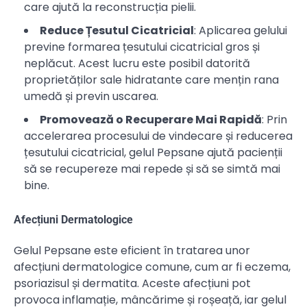
care ajută la reconstrucția pielii.
Reduce Țesutul Cicatricial
: Aplicarea gelului
previne formarea țesutului cicatricial gros și
neplăcut. Acest lucru este posibil datorită
proprietăților sale hidratante care mențin rana
umedă și previn uscarea.
Promovează o Recuperare Mai Rapidă
: Prin
accelerarea procesului de vindecare și reducerea
țesutului cicatricial, gelul Pepsane ajută pacienții
să se recupereze mai repede și să se simtă mai
bine.
Afecțiuni Dermatologice
Gelul Pepsane este eficient în tratarea unor
afecțiuni dermatologice comune, cum ar fi eczema,
psoriazisul și dermatita. Aceste afecțiuni pot
provoca inflamație, mâncărime și roșeață, iar gelul