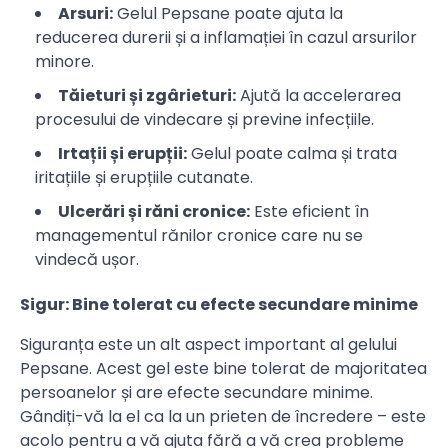
Arsuri:
Gelul Pepsane poate ajuta la
reducerea durerii și a inflamației în cazul arsurilor
minore.
Tăieturi și zgârieturi:
Ajută la accelerarea
procesului de vindecare și previne infecțiile.
Irtații și erupții:
Gelul poate calma și trata
iritațiile și erupțiile cutanate.
Ulcerări și răni cronice:
Este eficient în
managementul rănilor cronice care nu se
vindecă ușor.
Sigur: Bine tolerat cu efecte secundare minime
Siguranța este un alt aspect important al gelului
Pepsane. Acest gel este bine tolerat de majoritatea
persoanelor și are efecte secundare minime.
Gândiți-vă la el ca la un prieten de încredere – este
acolo pentru a vă ajuta fără a vă crea probleme