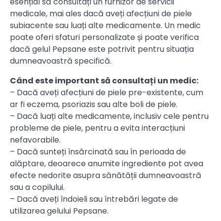
esențial să consultați un furnizor de servicii
medicale, mai ales dacă aveți afecțiuni de piele
subiacente sau luați alte medicamente. Un medic
poate oferi sfaturi personalizate și poate verifica
dacă gelul Pepsane este potrivit pentru situația
dumneavoastră specifică.
Când este important să consultați un medic:
– Dacă aveți afecțiuni de piele pre-existente, cum
ar fi eczema, psoriazis sau alte boli de piele.
– Dacă luați alte medicamente, inclusiv cele pentru
probleme de piele, pentru a evita interacțiuni
nefavorabile.
– Dacă sunteți însărcinată sau în perioada de
alăptare, deoarece anumite ingrediente pot avea
efecte nedorite asupra sănătății dumneavoastră
sau a copilului.
– Dacă aveți îndoieli sau întrebări legate de
utilizarea gelului Pepsane.