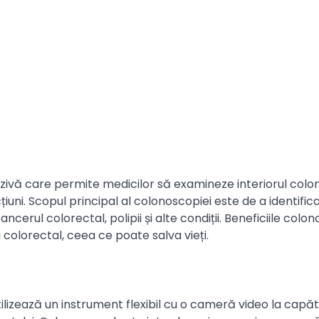
vă care permite medicilor să examineze interiorul colonu
țiuni. Scopul principal al colonoscopiei este de a identifica
ancerul colorectal, polipii și alte condiții. Beneficiile colo
 colorectal, ceea ce poate salva vieți.
izează un instrument flexibil cu o cameră video la capăt