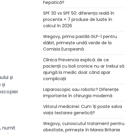
hepatică?
SPF 30 vs SPF 50: diferența reală în
procente + 7 produse de luate în
calcul în 2026
Wegovy, prima pastilă GLP-1 pentru
slăbit, primește undă verde de la
Comisia Europeană
Clinica Prevencia explică: de ce
pacienții cu boli cronice nu ar trebui să
ajungă la medic doar când apar
lui și
complicații
 și
Laparoscopic sau robotic? Diferențe
noscopiei
importante în chirurgia modernă
Viitorul medicinei: Cum îți poate salva
viața testarea genetică?
Wegovy, cunoscutul tratament pentru
, numit
obezitate, primește în Marea Britanie