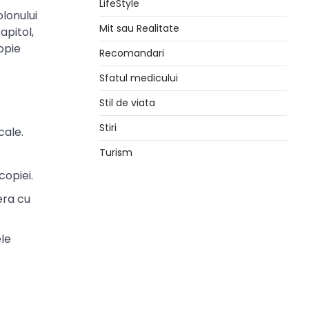
LifeStyle
lonului
Mit sau Realitate
apitol,
opie
Recomandari
Sfatul medicului
Stil de viata
Stiri
cale.
Turism
copiei.
era cu
ele