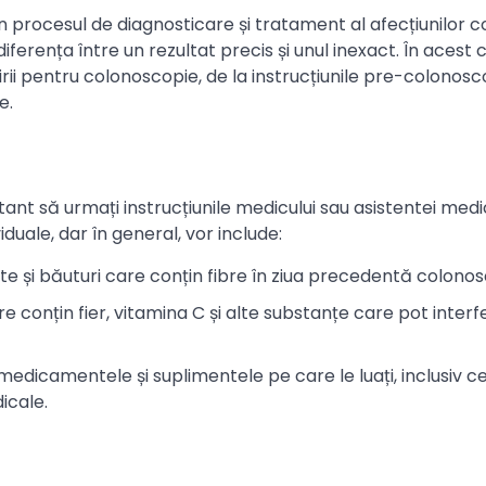
 procesul de diagnosticare și tratament al afecțiunilor co
erența între un rezultat precis și unul inexact. În acest c
i pentru colonoscopie, de la instrucțiunile pre-colonosc
e.
ant să urmați instrucțiunile medicului sau asistentei medi
iduale, dar în general, vor include:
te și băuturi care conțin fibre în ziua precedentă colonos
 conțin fier, vitamina C și alte substanțe care pot interf
edicamentele și suplimentele pe care le luați, inclusiv c
icale.