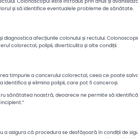
rectului. Colonoscopul este introdus prin anus și avansează
iorul și să identifice eventualele probleme de sănătate.
și diagnostica afecțiunile colonului și rectului. Colonoscop
ul colorectal, polipii, diverticulita și alte condiții.
rea timpurie a cancerului colorectal, ceea ce poate salva 
dentifica și elimina polipii, care pot fi canceroși.
u sănătatea noastră, deoarece ne permite să identifică
incipient.”
 a asigura că procedura se desfășoară în condiții de sigu