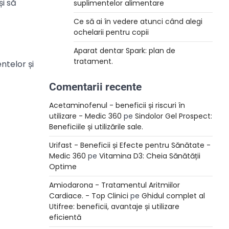
și să
suplimentelor alimentare
Ce să ai în vedere atunci când alegi
ochelarii pentru copii
Aparat dentar Spark: plan de
tratament.
ntelor și
Comentarii recente
Acetaminofenul - beneficii și riscuri în
utilizare - Medic 360
pe
Sindolor Gel Prospect:
Beneficiile și utilizările sale.
Urifast - Beneficii și Efecte pentru Sănătate -
Medic 360
pe
Vitamina D3: Cheia Sănătății
Optime
Amiodarona - Tratamentul Aritmiilor
Cardiace. - Top Clinici
pe
Ghidul complet al
Utifree: beneficii, avantaje și utilizare
eficientă