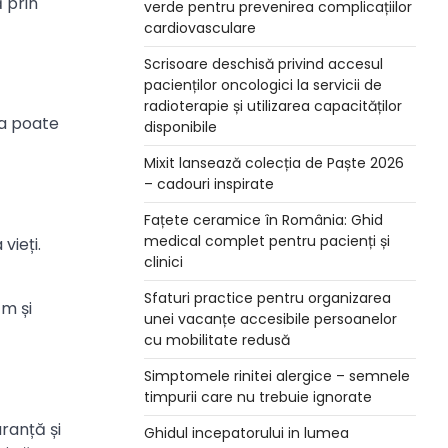
 prin
verde pentru prevenirea complicațiilor
cardiovasculare
Scrisoare deschisă privind accesul
pacienților oncologici la servicii de
radioterapie și utilizarea capacităților
ia poate
disponibile
Mixit lansează colecția de Paște 2026
– cadouri inspirate
Fațete ceramice în România: Ghid
medical complet pentru pacienți și
vieți.
clinici
Sfaturi practice pentru organizarea
m și
unei vacanțe accesibile persoanelor
cu mobilitate redusă
Simptomele rinitei alergice – semnele
timpurii care nu trebuie ignorate
ranță și
Ghidul incepatorului in lumea