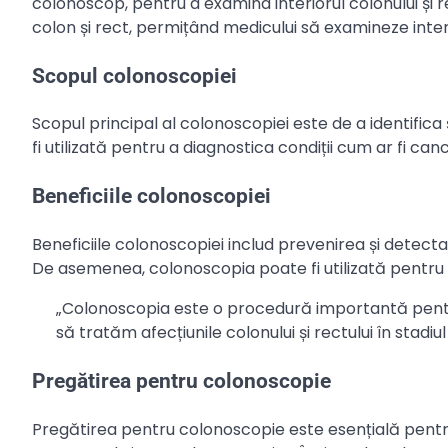
colonoscop, pentru a examina interiorul colonului și 
colon și rect, permițând medicului să examineze inter
Scopul colonoscopiei
Scopul principal al colonoscopiei este de a identifica 
fi utilizată pentru a diagnostica condiții cum ar fi cancer
Beneficiile colonoscopiei
Beneficiile colonoscopiei includ prevenirea și detecta
De asemenea, colonoscopia poate fi utilizată pentru a i
„Colonoscopia este o procedură importantă pentr
să tratăm afecțiunile colonului și rectului în stadiul 
Pregătirea pentru colonoscopie
Pregătirea pentru colonoscopie este esențială pentru