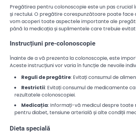
Pregătirea pentru colonoscopie este un pas crucial în
și rectului. O pregătire corespunzătoare poate face dif
vom acoperi toate aspectele importante ale pregătiri
până la medicația și suplimentele care trebuie evitat
Instrucțiuni pre-colonoscopie
Înainte de a vă prezenta la colonoscopie, este import
Aceste instrucțiuni vor varia în funcție de nevoile indiv
Reguli de pregătire
: Evitați consumul de alimen
Restrictii
: Evitați consumul de medicamente care
rezultatele colonoscopiei.
Medicația
: Informați-vă medicul despre toate m
pentru diabet, tensiune arterială și alte condiții med
Dieta specială