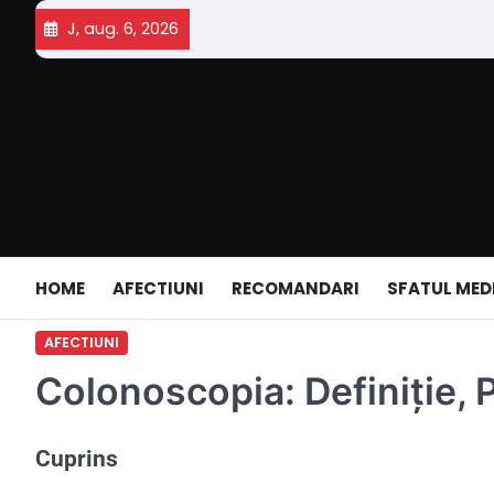
Skip
J, aug. 6, 2026
to
content
HOME
AFECTIUNI
RECOMANDARI
SFATUL MED
AFECTIUNI
Colonoscopia: Definiție, 
Cuprins