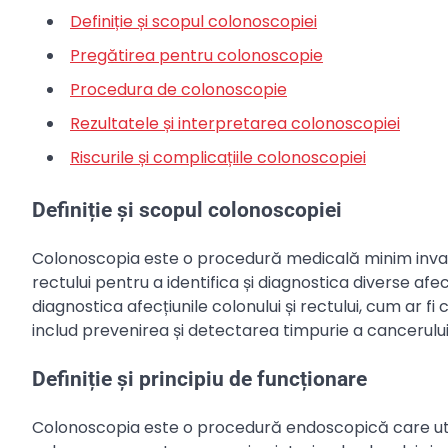
Definiție și scopul colonoscopiei
Pregătirea pentru colonoscopie
Procedura de colonoscopie
Rezultatele și interpretarea colonoscopiei
Riscurile și complicațiile colonoscopiei
Definiție și scopul colonoscopiei
Colonoscopia este o procedură medicală minim invazi
rectului pentru a identifica și diagnostica diverse afec
diagnostica afecțiunile colonului și rectului, cum ar fi c
includ prevenirea și detectarea timpurie a cancerului
Definiție și principiu de funcționare
Colonoscopia este o procedură endoscopică care util