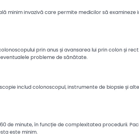
ă minim invazivă care permite medicilor să examineze in
onoscopului prin anus și avansarea lui prin colon și rect
ică eventualele probleme de sănătate.
oscopie includ colonoscopul, instrumente de biopsie și alt
 de minute, în funcție de complexitatea procedurii. Paci
esta este minim.